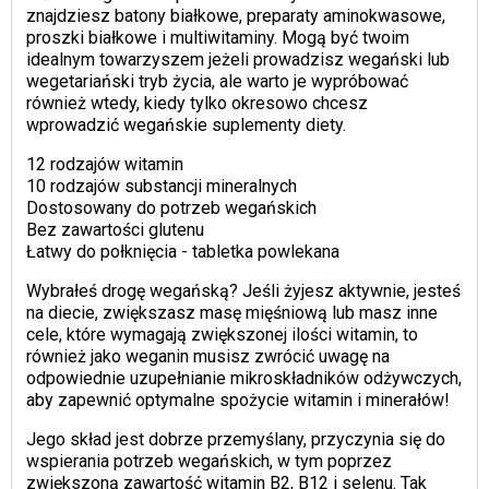
znajdziesz batony białkowe, preparaty aminokwasowe,
proszki białkowe i multiwitaminy. Mogą być twoim
idealnym towarzyszem jeżeli prowadzisz wegański lub
wegetariański tryb życia, ale warto je wypróbować
również wtedy, kiedy tylko okresowo chcesz
wprowadzić wegańskie suplementy diety.
12 rodzajów witamin
10 rodzajów substancji mineralnych
Dostosowany do potrzeb wegańskich
Bez zawartości glutenu
Łatwy do połknięcia - tabletka powlekana
Wybrałeś drogę wegańską? Jeśli żyjesz aktywnie, jesteś
na diecie, zwiększasz masę mięśniową lub masz inne
cele, które wymagają zwiększonej ilości witamin, to
również jako weganin musisz zwrócić uwagę na
odpowiednie uzupełnianie mikroskładników odżywczych,
aby zapewnić optymalne spożycie witamin i minerałów!
Jego skład jest dobrze przemyślany, przyczynia się do
wspierania potrzeb wegańskich, w tym poprzez
zwiększoną zawartość witamin B2, B12 i selenu. Tak