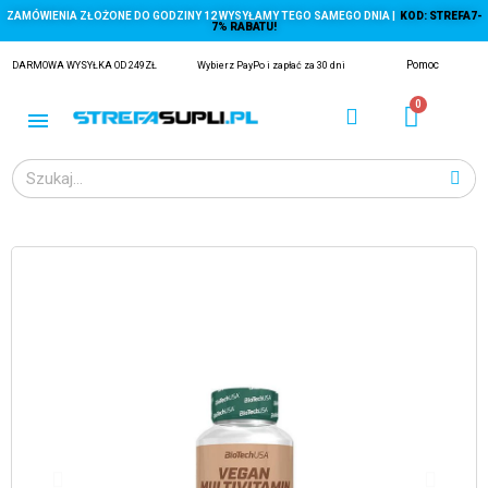
ZAMÓWIENIA ZŁOŻONE DO GODZINY 12 WYSYŁAMY TEGO SAMEGO DNIA |
KOD: STREFA7-
7% RABATU!
Pomoc
DARMOWA WYSYŁKA OD 249ZŁ
Wybierz PayPo i zapłać za 30 dni
ĄGACZE
EJ Z KRYLA)