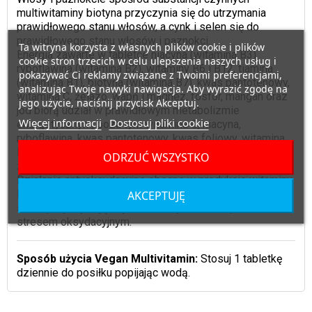
multiwitaminy biotyna przyczynia się do utrzymania
prawidłowego stanu włosów, a cynk i selen się do
prawidłowego stanu włosów i paznokci.
Ta witryna korzysta z własnych plików cookie i plików
Energia zawarte w tabletce niacyna (witamina B3),
cookie stron trzecich w celu ulepszenia naszych usług i
ryboflawina (witamina B2), witaminy B6 i B12, tiamina
pokazywać Ci reklamy związane z Twoimi preferencjami,
(witamina B1), biotyna (witamina B7), kwas pantotenowy,
analizując Twoje nawyki nawigacja. Aby wyrazić zgodę na
witamina C, żelazo, wapń i magnez, fosfor, mangan oraz
jego użycie, naciśnij przycisk Akceptuj.
jod biorą udział w prawidłowym metabolizmie
Więcej informacji
Dostosuj pliki cookie
energetycznym, poza tym witamina C, niacyna,
ryboflawina, kwas pantotenowy, kwas foliowy, witamina
B6, witamina B12, magnez i żelazo przyczyniają się do
ODRZUĆ WSZYSTKO
zmniejszenia zmęczenia i wyczerpania.
Działanie antyoksydacyjne obecne w produkcie witaminy
E oraz C, ryboflawina (witamina B2), cynk, mangan oraz
AKCEPTUJĘ
selen przyczyniają się do ochrony komórek przed
stresem oksydacyjnym.
Sposób użycia Vegan Multivitamin:
Stosuj 1 tabletkę
dziennie do posiłku popijając wodą.