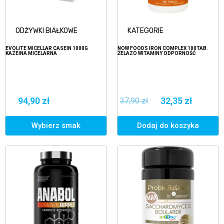
ODŻYWKI BIAŁKOWE
KATEGORIE
EVOLITE MICELLAR CASEIN 1000G
NOW FOODS IRON COMPLEX 100TAB.
KAZEINA MICELARNA
ŻELAZO WITAMINY ODPORNOŚĆ
94,90 zł
32,35 zł
37,90 zł
Wybierz smak
Dodaj do koszyka