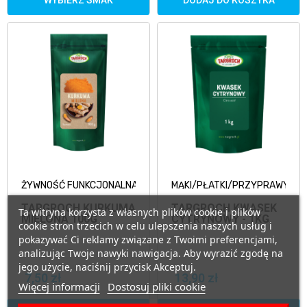
WYBIERZ SMAK
DODAJ DO KOSZYKA
ŻYWNOŚĆ FUNKCJONALNA
MĄKI/PŁATKI/PRZYPRAWY
TARGROCH KURKUMA
TARGROCH KWASEK
Ta witryna korzysta z własnych plików cookie i plików
MIELONA 100G
CYTRYNOWY - 1KG
cookie stron trzecich w celu ulepszenia naszych usług i
pokazywać Ci reklamy związane z Twoimi preferencjami,
analizując Twoje nawyki nawigacja. Aby wyrazić zgodę na
jego użycie, naciśnij przycisk Akceptuj.
7,50 zł
13,90 zł
Więcej informacji
Dostosuj pliki cookie