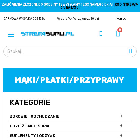
ZAMÓWIENIA ZŁOŻONE DO GODZINY 12 WYSYŁAMY TEGO SAMEGO DNIA |
KOD: STREFA7-
7% RABATU!
Pomoc
DARMOWA WYSYŁKA OD 249ZŁ
Wybierz PayPo i zapłać za 30 dni
MĄKI/PŁATKI/PRZYPRAWY
ĄGACZE
KATEGORIE
EJ Z KRYLA)

ZDROWIE I ODCHUDZANIE

ODZIEŻ I AKCESORIA

SUPLEMENTY I ODŻYWKI