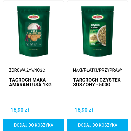
ZDROWA ŻYWNOŚĆ
MĄKI/PŁATKI/PRZYPRAWY
TAGROCH MĄKA
TARGROCH CZYSTEK
AMARANTUSA 1KG
SUSZONY - 500G
16,90 zł
16,90 zł
DODAJ DO KOSZYKA
DODAJ DO KOSZYKA