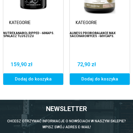
KATEGORIE
KATEGORIE
NUTREX ANABOL RIPPED - 60KAPS.
ALINESS PROBIOBALANCE MAX
SPALACZ TŁUSZCZU
SACCHAROMYCES - 60VCAPS.
159,90 zł
72,90 zł
Dodaj do koszyka
Dodaj do koszyka
NEWSLETTER
CHCESZ OTRZYMAĆ INFORMACJE O NOWŚCIACH W NASZYM SKLEPIE?
WPISZ SWÓJ ADRES E-MAIL!