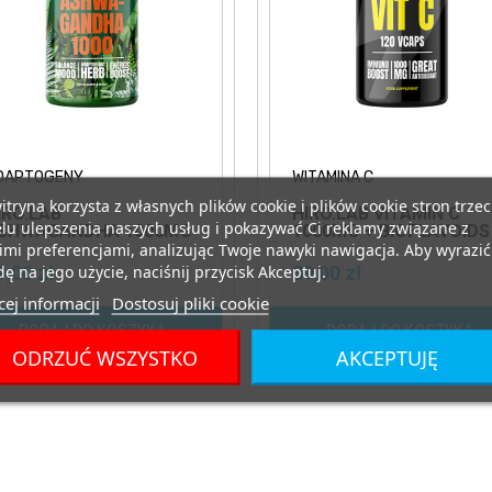
DAPTOGENY
WITAMINA C
itryna korzysta z własnych plików cookie i plików cookie stron trzec
IRO.LAB
HIRO.LAB VITAMIN C
lu ulepszenia naszych usług i pokazywać Ci reklamy związane z
SHWAGANDHA 1000MG
1000MG + BIOFLAVOIDS
 90VCAPS.
120VCAPS WITAMINA C
mi preferencjami, analizując Twoje nawyki nawigacja. Aby wyrazić
SHWAGANDHA WITANIA
BIOFLAWONOIDY
ę na jego użycie, naciśnij przycisk Akceptuj.
9,00 zł
39,00 zł
SPAŁA
ej informacji
Dostosuj pliki cookie
DODAJ DO KOSZYKA
DODAJ DO KOSZYKA
ODRZUĆ WSZYSTKO
AKCEPTUJĘ