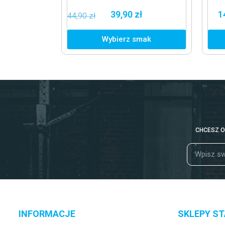
WYTRZYMAŁOŚĆ
1
39,90 zł
1
44,90 zł
Wybierz smak
CHCESZ O
INFORMACJE
SKLEPY S