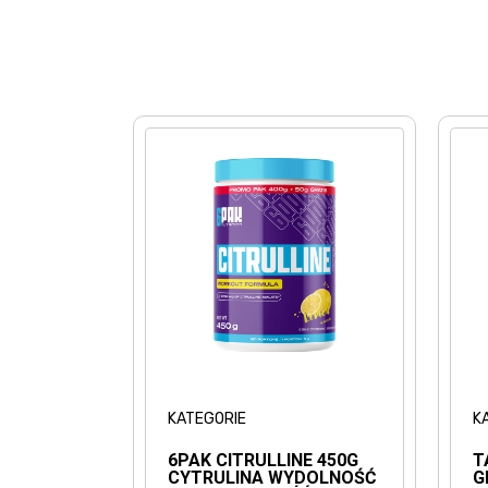
KATEGORIE
K
6PAK CITRULLINE 450G
T
CYTRULINA WYDOLNOŚĆ
G