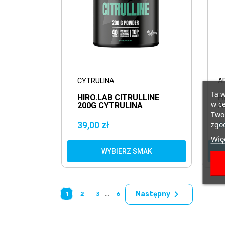
CYTRULINA
A
Ta w
HIRO.LAB CITRULLINE
H
w ce
200G CYTRULINA
A
-
Twoi
A
zgod
39,00 zł
6
O
Więc
WYBIERZ SMAK

…
Następny
1
2
3
6