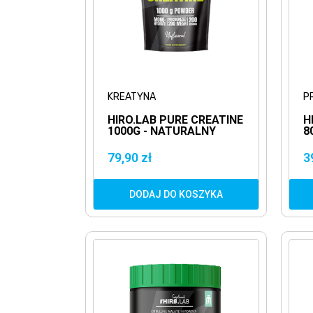
KREATYNA
P
HIRO.LAB PURE CREATINE
H
1000G - NATURALNY
8
MONOHYDRAT
W
KREATYNA
79,90 zł
3
DODAJ DO KOSZYKA