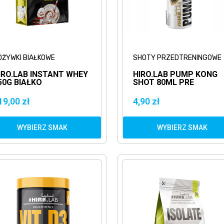
DŻYWKI BIAŁKOWE
SHOTY PRZEDTRENINGOWE
IRO.LAB INSTANT WHEY
HIRO.LAB PUMP KONG
50G BIAŁKO
SHOT 80ML PRE
ERWATKOWE WPC
WORKOUT SHOT
PRZEDTRENINGOWY
19,00 zł
4,90 zł
WYBIERZ SMAK
WYBIERZ SMAK