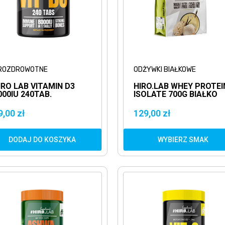
ROZDROWOTNE
ODŻYWKI BIAŁKOWE
IRO LAB VITAMIN D3
HIRO.LAB WHEY PROTEI
000IU 240TAB.
ISOLATE 700G BIAŁKO
ITAMINA D
IZOLAT WPI
9,00 zł
129,00 zł
DODAJ DO KOSZYKA
WYBIERZ SMAK