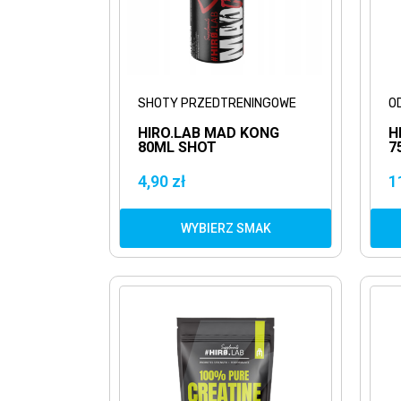
SHOTY PRZEDTRENINGOWE
O
HIRO.LAB MAD KONG
H
80ML SHOT
7
PRZEDTRENINGOWY PRE
S
WORKOUT
4,90 zł
1
WYBIERZ SMAK