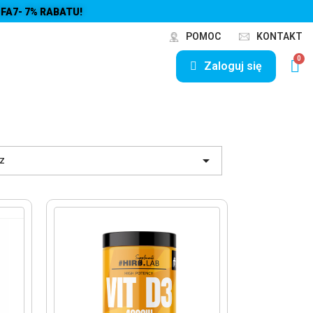
FA7- 7% RABATU!
POMOC
KONTAKT
Zaloguj się

z