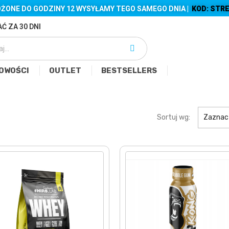
ŻONE DO GODZINY 12 WYSYŁAMY TEGO SAMEGO DNIA |
KOD: STRE
Ć ZA 30 DNI
OWOŚCI
OUTLET
BESTSELLERS
Sortuj wg:
Zaznac