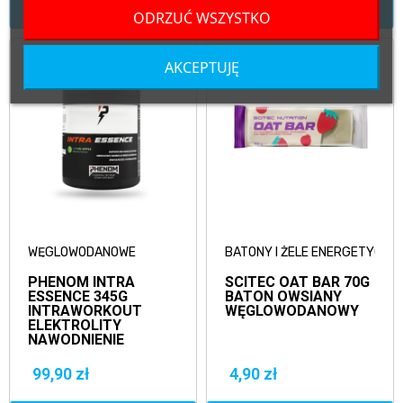
WYBIERZ SMAK
WYBIERZ SMAK
ODRZUĆ WSZYSTKO
AKCEPTUJĘ
WĘGLOWODANOWE
BATONY I ŻELE ENERGETYCZN
PHENOM INTRA
SCITEC OAT BAR 70G
ESSENCE 345G
BATON OWSIANY
INTRAWORKOUT
WĘGLOWODANOWY
ELEKTROLITY
NAWODNIENIE
99,90 zł
4,90 zł