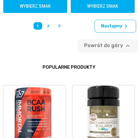
WYBIERZ SMAK
WYBIERZ SMAK

Następny
1
2
3

Powrót do góry
POPULARNE PRODUKTY