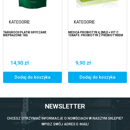
KATEGORIE
KATEGORIE
TARGROCH PŁATKI GRYCZANE
MEDICA PROBIOTYK 4,2MLD + VIT C
NIEPRAŻONE 1KG
15KAPS. PROBIOTYK Z PREBIOTYKIEM
14,90 zł
9,90 zł
Dodaj do koszyka
Dodaj do koszyka
NEWSLETTER
CHCESZ OTRZYMAĆ INFORMACJE O NOWŚCIACH W NASZYM SKLEPIE?
WPISZ SWÓJ ADRES E-MAIL!