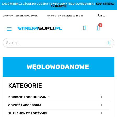
ZAMÓWIENIA ZŁOŻONE DO GODZINY 12 WYSYŁAMY TEGO SAMEGO DNIA |
KOD: STREFA7-
7% RABATU!
Pomoc
DARMOWA WYSYŁKA OD 249ZŁ
Wybierz PayPo i zapłać za 30 dni
WĘGLOWODANOWE
ĄGACZE
KATEGORIE
EJ Z KRYLA)

ZDROWIE I ODCHUDZANIE

ODZIEŻ I AKCESORIA

SUPLEMENTY I ODŻYWKI