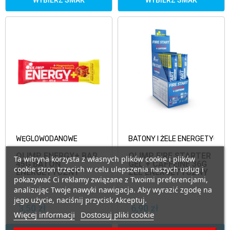
WYBIERZ SMAK
WYBIERZ SMAK
WĘGLOWODANOWE
BATONY I ŻELE ENERGETYCZN
OLIMP ENERGY+ BAR
OLIMP FIRE STARTER
Ta witryna korzysta z własnych plików cookie i plików
45G BATON
GEL + CAFFEINE 36G
cookie stron trzecich w celu ulepszenia naszych usług i
ENERGETYCZNY
ŻEL ENERGETYCZNY
pokazywać Ci reklamy związane z Twoimi preferencjami,
analizując Twoje nawyki nawigacja. Aby wyrazić zgodę na
jego użycie, naciśnij przycisk Akceptuj.
3,50 zł
6,90 zł
Więcej informacji
Dostosuj pliki cookie