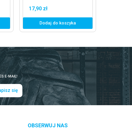
17,90 zł
Dodaj do koszyka
S E-MAIL!
pisz się
OBSERWUJ NAS