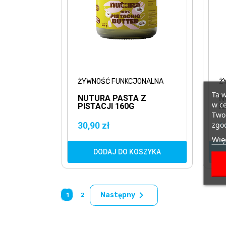
ŻYWNOŚĆ FUNKCJONALNA
Ż
Ta w
NUTURA PASTA Z
N
w ce
PISTACJI 160G
K
O
Twoi
zgod
30,90 zł
1
Więc
DODAJ DO KOSZYKA

Następny
1
2