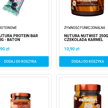
ROTEINOWE
ŻYWNOŚĆ FUNKCJONALNA
UTURA PROTEIN BAR
NUTURA NUTWIST 250
0G - BATON
CZEKOLADA KARMEL
ROTEINOWY Z CZARNĄ
ORZECZKĄ W CIEMNEJ
,90 zł
10,90 zł
OLEWIE
DODAJ DO KOSZYKA
DODAJ DO KOSZYKA