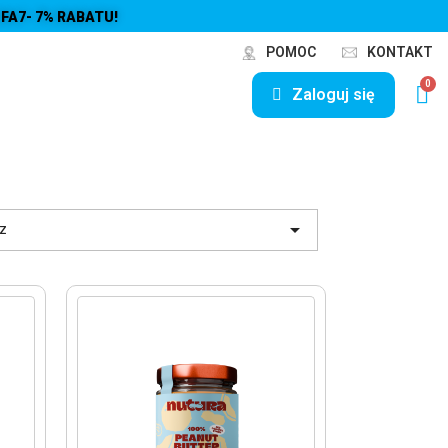
FA7- 7% RABATU!
POMOC
KONTAKT
Zaloguj się

z