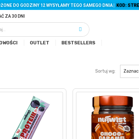
ŻONE DO GODZINY 12 WYSYŁAMY TEGO SAMEGO DNIA |
KOD: STRE
Ć ZA 30 DNI
OWOŚCI
OUTLET
BESTSELLERS
Sortuj wg:
Zaznac