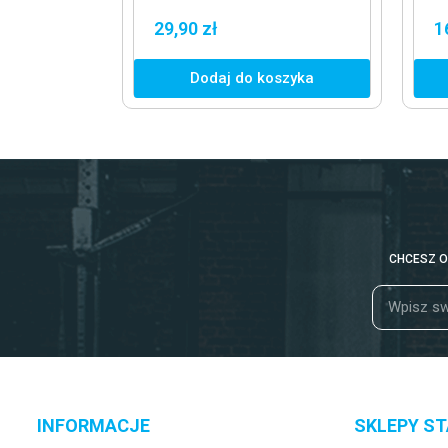
M
29,90 zł
1
Dodaj do koszyka
CHCESZ O
INFORMACJE
SKLEPY S