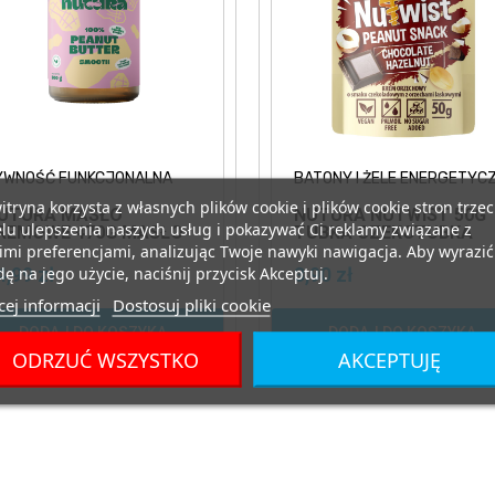
YWNOŚĆ FUNKCJONALNA
BATONY I ŻELE ENERGETYC
itryna korzysta z własnych plików cookie i plików cookie stron trzec
UTURA MASŁO
NUTURA NUTWIST 50G
lu ulepszenia naszych usług i pokazywać Ci reklamy związane z
REMOWE 470G MASŁO
TUBKA CZEKOTUBKA
RZECHOWE SMOOTH
CHOCO-HAZELNUT
mi preferencjami, analizując Twoje nawyki nawigacja. Aby wyrazić
CZEKOLADA ORZECH
ę na jego użycie, naciśnij przycisk Akceptuj.
4,99 zł
3,90 zł
ej informacji
Dostosuj pliki cookie
DODAJ DO KOSZYKA
DODAJ DO KOSZYKA
ODRZUĆ WSZYSTKO
AKCEPTUJĘ