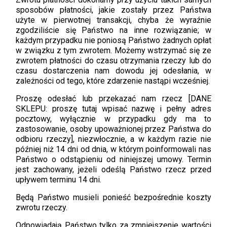
sposobów płatności, jakie zostały przez Państwa
użyte w pierwotnej transakcji, chyba że wyraźnie
zgodziliście się Państwo na inne rozwiązanie; w
każdym przypadku nie poniosą Państwo żadnych opłat
w związku z tym zwrotem. Możemy wstrzymać się ze
zwrotem płatności do czasu otrzymania rzeczy lub do
czasu dostarczenia nam dowodu jej odesłania, w
zależności od tego, które zdarzenie nastąpi wcześniej.
Proszę odesłać lub przekazać nam rzecz [DANE
SKLEPU: proszę tutaj wpisać nazwę i pełny adres
pocztowy, wyłącznie w przypadku gdy ma to
zastosowanie, osoby upoważnionej przez Państwa do
odbioru rzeczy], niezwłocznie, a w każdym razie nie
później niż 14 dni od dnia, w którym poinformowali nas
Państwo o odstąpieniu od niniejszej umowy. Termin
jest zachowany, jeżeli odeślą Państwo rzecz przed
upływem terminu 14 dni.
Będą Państwo musieli ponieść bezpośrednie koszty
zwrotu rzeczy.
Odpowiadają Państwo tylko za zmniejszenie wartości