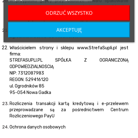
W przypadku gdyby przy odbiorze towaru opakowanie
przesyłki nosiło znamiona uszkodzenia, odbierając
ODRZUĆ WSZYSTKO
przesyłkę zaleca się w obecności pracownika firmy
kurierskiej spisać protokół reklamacyjny.
AKCEPTUJĘ
Zwrotów dokonujemy na adres: Sklep Strefa Supli,
Ogrodników 85, 93-054 Ksawerów
Właścicielem strony i sklepu
www.StrefaSupli.pl
jest
firma:
STREFASUPLI.PL SPÓŁKA Z OGRANICZONĄ
ODPOWIEDZIALNOŚCIĄ
NIP:
7312087983
REGON:
529416120
ul. Ogrodników 85
95-054 Nowa Gadka
Rozliczenia transakcji kartą kredytową i e-przelewem
przeprowadzane są za pośrednictwem Centrum
Rozliczeniowego PayU
Ochrona danych osobowych