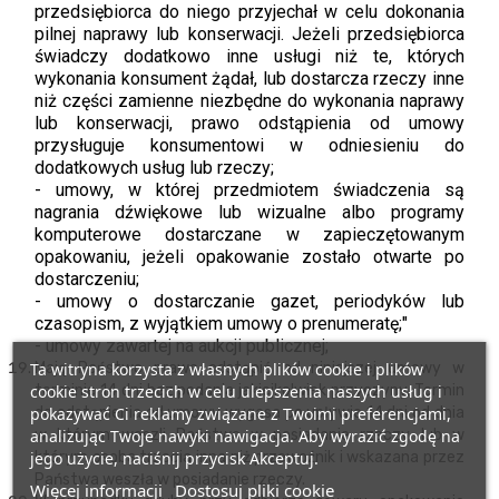
przedsiębiorca do niego przyjechał w celu dokonania
pilnej naprawy lub konserwacji. Jeżeli przedsiębiorca
świadczy dodatkowo inne usługi niż te, których
wykonania konsument żądał, lub dostarcza rzeczy inne
niż części zamienne niezbędne do wykonania naprawy
lub konserwacji, prawo odstąpienia od umowy
przysługuje konsumentowi w odniesieniu do
dodatkowych usług lub rzeczy;
-
umowy, w której przedmiotem świadczenia są
nagrania dźwiękowe lub wizualne albo programy
komputerowe dostarczane w zapieczętowanym
opakowaniu, jeżeli opakowanie zostało otwarte po
dostarczeniu;
-
umowy o dostarczanie gazet, periodyków lub
czasopism, z wyjątkiem umowy o prenumeratę;"
-
umowy zawartej na aukcji publicznej;
Ta witryna korzysta z własnych plików cookie i plików
Mają Państwo prawo odstąpić od niniejszej umowy w
cookie stron trzecich w celu ulepszenia naszych usług i
terminie 14 dni bez podania jakiejkolwiek przyczyny. Termin
pokazywać Ci reklamy związane z Twoimi preferencjami,
do odstąpienia od umowy wygasa po upływie 14 dni od dnia
analizując Twoje nawyki nawigacja. Aby wyrazić zgodę na
w którym weszli Państwo w posiadanie rzeczy lub w
jego użycie, naciśnij przycisk Akceptuj.
którym osoba trzecia inna niż przewoźnik i wskazana przez
Państwa weszła w posiadanie rzeczy.
Więcej informacji
Dostosuj pliki cookie