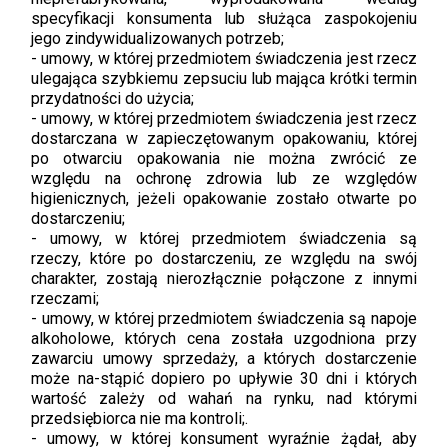
specyfikacji konsumenta lub służąca zaspokojeniu
jego zindywidualizowanych potrzeb;
-
umowy, w której przedmiotem świadczenia jest rzecz
ulegająca szybkiemu zepsuciu lub mająca krótki termin
przydatności do użycia;
-
umowy, w której przedmiotem świadczenia jest rzecz
dostarczana w zapieczętowanym opakowaniu, której
po otwarciu opakowania nie można zwrócić ze
względu na ochronę zdrowia lub ze względów
higienicznych, jeżeli opakowanie zostało otwarte po
dostarczeniu;
-
umowy, w której przedmiotem świadczenia są
rzeczy, które po dostarczeniu, ze względu na swój
charakter, zostają nierozłącznie połączone z innymi
rzeczami;
-
umowy, w której przedmiotem świadczenia są napoje
alkoholowe, których cena została uzgodniona przy
zawarciu umowy sprzedaży, a których dostarczenie
może na-stąpić dopiero po upływie 30 dni i których
wartość zależy od wahań na rynku, nad którymi
przedsiębiorca nie ma kontroli;.
-
umowy, w której konsument wyraźnie żądał, aby