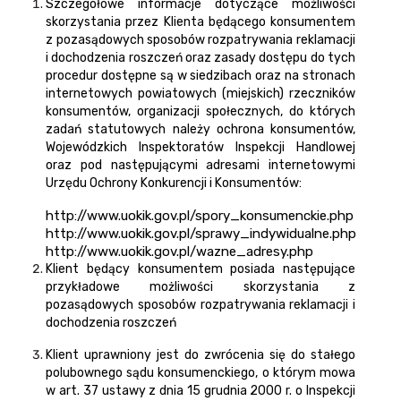
Szczegółowe informacje dotyczące możliwości
skorzystania przez Klienta będącego konsumentem
z pozasądowych sposobów rozpatrywania reklamacji
i dochodzenia roszczeń oraz zasady dostępu do tych
procedur dostępne są w siedzibach oraz na stronach
internetowych powiatowych (miejskich) rzeczników
konsumentów, organizacji społecznych, do których
zadań statutowych należy ochrona konsumentów,
Wojewódzkich Inspektoratów Inspekcji Handlowej
oraz pod następującymi adresami internetowymi
Urzędu Ochrony Konkurencji i Konsumentów:
http://www.uokik.gov.pl/spory_konsumenckie.php
http://www.uokik.gov.pl/sprawy_indywidualne.php
http://www.uokik.gov.pl/wazne_adresy.php
Klient będący konsumentem posiada następujące
przykładowe możliwości skorzystania z
pozasądowych sposobów rozpatrywania reklamacji i
dochodzenia roszczeń
Klient uprawniony jest do zwrócenia się do stałego
polubownego sądu konsumenckiego, o którym mowa
w art. 37 ustawy z dnia 15 grudnia 2000 r. o Inspekcji