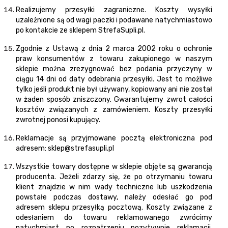
Realizujemy przesyłki zagraniczne. Koszty wysyłki
uzależnione są od wagi paczki i podawane natychmiastowo
po kontakcie ze sklepem StrefaSupli.pl.
Zgodnie z Ustawą z dnia 2 marca 2002 roku o ochronie
praw konsumentów z towaru zakupionego w naszym
sklepie można zrezygnować bez podania przyczyny w
ciągu 14 dni od daty odebrania przesyłki. Jest to możliwe
tylko jeśli produkt nie był używany, kopiowany ani nie został
w żaden sposób zniszczony. Gwarantujemy zwrot całości
kosztów związanych z zamówieniem. Koszty przesyłki
zwrotnej ponosi kupujący.
Reklamacje są przyjmowane pocztą elektroniczna pod
adresem:
sklep@strefasupli.pl
Wszystkie towary dostępne w sklepie objęte są gwarancją
producenta. Jeżeli zdarzy się, że po otrzymaniu towaru
klient znajdzie w nim wady techniczne lub uszkodzenia
powstałe podczas dostawy, należy odesłać go pod
adresem sklepu przesyłką pocztową. Koszty związane z
odesłaniem do towaru reklamowanego zwrócimy
natychmiast po rozpatrzeniu pozytywnie reklamacji.