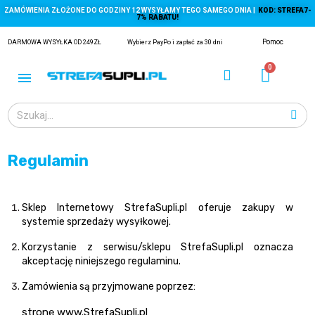
ZAMÓWIENIA ZŁOŻONE DO GODZINY 12 WYSYŁAMY TEGO SAMEGO DNIA |
KOD: STREFA7-
7% RABATU!
Pomoc
DARMOWA WYSYŁKA OD 249ZŁ
Wybierz PayPo i zapłać za 30 dni
Regulamin
ĄGACZE
Sklep Internetowy StrefaSupli.pl oferuje zakupy w
systemie sprzedaży wysyłkowej.
EJ Z KRYLA)
Korzystanie z serwisu/sklepu StrefaSupli.pl oznacza
akceptację niniejszego regulaminu.
Zamówienia są przyjmowane poprzez:
stronę www.StrefaSupli.pl