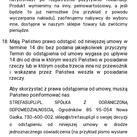
Produkt wymienimy na inny, pełnowartościowy, a jeśli
będzie to już niemożliwe (na przykład z powodu
wyczerpania nakładu), zaoferujemy nabywcy do wyboru
inne, dostępne w naszym sklepie towary lub zwrócimy
pieniądze.
Mają Państwo prawo odstąpić od niniejszej umowy w
terminie 14 dni bez podania jakiejkolwiek przyczyny.
Termin do odstąpienia od umowy wygasa po upływie
14 dni od dnia w którym weszli Państwo w posiadanie
rzeczy lub w którym osoba trzecia inna niż przewoźnik
i wskazana przez Państwa weszła w posiadanie
rzeczy.
Aby skorzystać z prawa odstąpienia od umowy, muszą
Państwo poinformować nas:
STREFASUPLI.PL SPÓŁKA Z OGRANICZONĄ
ODPOWIEDZIALNOŚCIĄ, Ogrodników 85 95-054 Nowa
Gadka, 730-600-002,
sklep@strefasupli.pl
o swojej decyzji
o odstąpieniu od niniejszej umowy w drodze
jednoznacznego oświadczenia (na przykład pismo wysłane