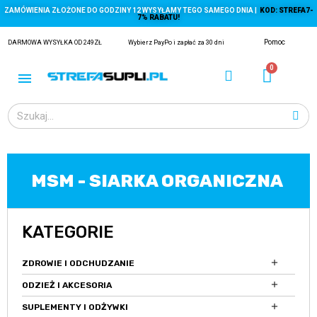
ZAMÓWIENIA ZŁOŻONE DO GODZINY 12 WYSYŁAMY TEGO SAMEGO DNIA |
KOD: STREFA7-
7% RABATU!
Pomoc
DARMOWA WYSYŁKA OD 249ZŁ
Wybierz PayPo i zapłać za 30 dni
MSM - SIARKA ORGANICZNA
ĄGACZE
KATEGORIE
EJ Z KRYLA)

ZDROWIE I ODCHUDZANIE

ODZIEŻ I AKCESORIA

SUPLEMENTY I ODŻYWKI