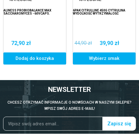
ALINESS PROBIOBALANCE MAX
6PAK CITRULLINE 450G CYTRULINA
SACCHAROMYCES - 60VCAPS.
WYDOLNOŚĆ WYTRZYMAŁOŚĆ
72,90 zł
39,90 zł
44,90 zł
Dodaj do koszyka
Wybierz smak
NEWSLETTER
CHCESZ OTRZYMAĆ INFORMACJE O NOWŚCIACH W NASZYM SKLEPIE?
WPISZ SWÓJ ADRES E-MAIL!
Zapisz się