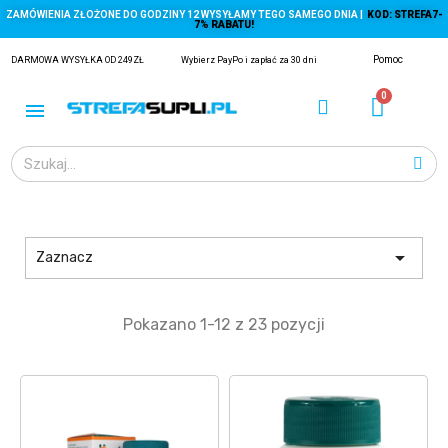
ZAMÓWIENIA ZŁOŻONE DO GODZINY 12 WYSYŁAMY TEGO SAMEGO DNIA |
KOD: STREFA7-
7% RABATU!
Pomoc
DARMOWA WYSYŁKA OD 249ZŁ
Wybierz PayPo i zapłać za 30 dni

Zaznacz
ĄGACZE
Pokazano 1-12 z 23 pozycji
EJ Z KRYLA)