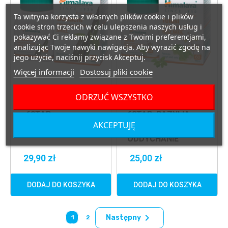
Ta witryna korzysta z własnych plików cookie i plików
cookie stron trzecich w celu ulepszenia naszych usług i
pokazywać Ci reklamy związane z Twoimi preferencjami,
analizując Twoje nawyki nawigacja. Aby wyrazić zgodę na
jego użycie, naciśnij przycisk Akceptuj.
Więcej informacji
Dostosuj pliki cookie
PROZDROWOTNE
PROZDROWOTNE
ODRZUĆ WSZYSTKO
HIMALAYA GUDUCHI
HIMALAYA TULASI -
- 60TAB.
60TAB. BAZYLIA
ODPORNOŚĆ
ŚWIĘTA
AKCEPTUJĘ
ANTYOKSYDANT
ODPORNOŚĆ
ODDYCHANIE
29,90 zł
25,00 zł
DODAJ DO KOSZYKA
DODAJ DO KOSZYKA

Następny
1
2