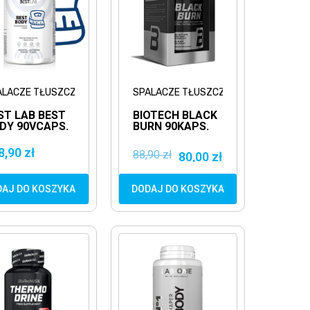
ALACZE TŁUSZCZU
SPALACZE TŁUSZCZU
ST LAB BEST
BIOTECH BLACK
DY 90VCAPS.
BURN 90KAPS.
ALACZ
KOMPLEKSOWY
USZCZU
SPALACZ
8,90 zł
88,90 zł
80,00 zł
MUJĄCY
TŁUSZCZU
ETYT
DAJ DO KOSZYKA
DODAJ DO KOSZYKA