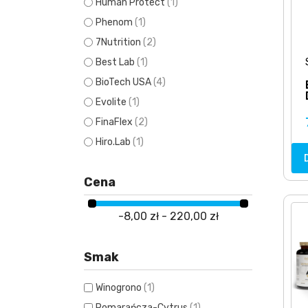
Human Protect
(1)
Phenom
(1)
7Nutrition
(2)
Best Lab
(1)
BioTech USA
(4)
Evolite
(1)
FinaFlex
(2)
Hiro.Lab
(1)
IHS
(1)
Cena
Inni
(1)
JNX Sports
(1)
-8,00 zł - 220,00 zł
Kevin Levrone
(1)
Lab One
(1)
Smak
NOW Foods
(1)
Nutrex
(2)
Winogrono
(1)
Olimp
(3)
Pomarańcza-Cytrus
(1)