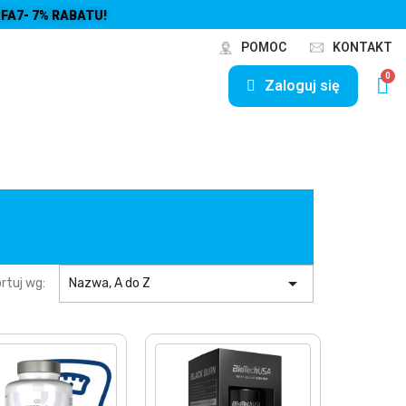
FA7- 7% RABATU!
POMOC
KONTAKT
Zaloguj się

rtuj wg:
Nazwa, A do Z