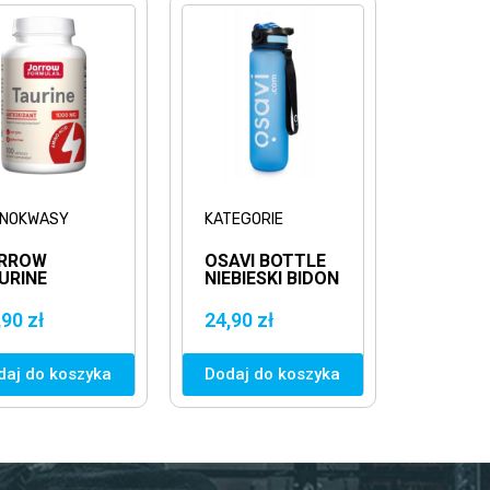
INOKWASY
KATEGORIE
RROW
OSAVI BOTTLE
URINE
NIEBIESKI BIDON
00MG
ZE SŁOMKĄ
0KAPS.
1000ML
,90 zł
24,90 zł
URYNA
BUTELKA
daj do koszyka
Dodaj do koszyka