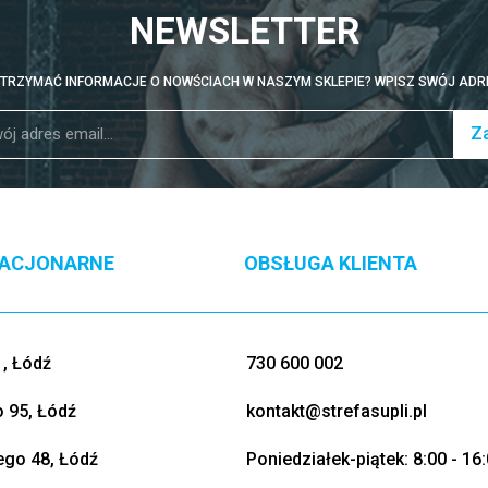
NEWSLETTER
TRZYMAĆ INFORMACJE O NOWŚCIACH W NASZYM SKLEPIE? WPISZ SWÓJ ADRE
Za
TACJONARNE
OBSŁUGA KLIENTA
, Łódź
730 600 002
o 95, Łódź
kontakt@strefasupli.pl
go 48, Łódź
Poniedziałek-piątek: 8:00 - 16