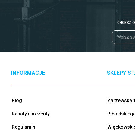
CHCESZ O
INFORMACJE
SKLEPY S
Blog
Zarzewska 1
Rabaty i prezenty
Piłsudskieg
Regulamin
Więckowskie