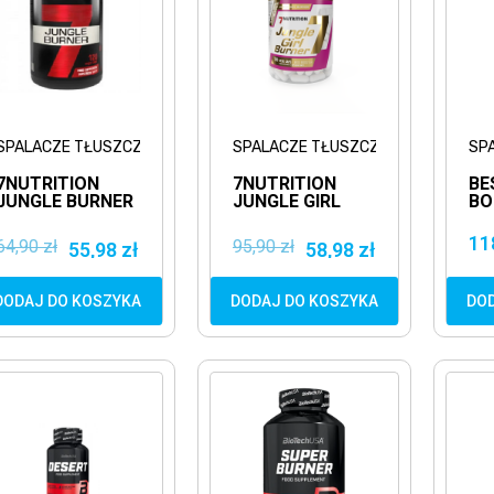
SPALACZE TŁUSZCZU
SPALACZE TŁUSZCZU
SP
7NUTRITION
7NUTRITION
BE
JUNGLE BURNER
JUNGLE GIRL
BO
120KAPS.
BURNER
SP
SPALACZ
120KAPS.
TŁ
11
64,90 zł
95,90 zł
55,98 zł
58,98 zł
TŁUSZCZU
SPALACZ
HA
TŁUSZCZU DLA
AP
KOBIET
DODAJ DO KOSZYKA
DODAJ DO KOSZYKA
DO