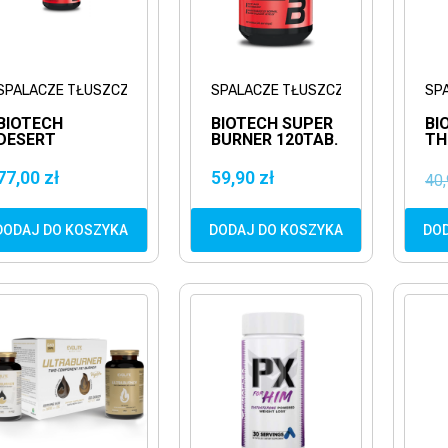
SPALACZE TŁUSZCZU
SPALACZE TŁUSZCZU
SP
BIOTECH
BIOTECH SUPER
BI
DESERT
BURNER 120TAB.
TH
100KAPS.
SPALACZ
60
REDUKCJA
TŁUSZCZU
SP
77,00 zł
59,90 zł
40,
TŁ
DODAJ DO KOSZYKA
DODAJ DO KOSZYKA
DO