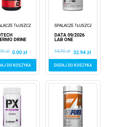
ALACZE TŁUSZCZU
SPALACZE TŁUSZCZU
OTECH
DATA 09/2026
ERMO DRINE
LAB ONE
KAPS.
SHAPER BODY
ALACZ
90KAPS.
90 zł
54,90 zł
0,00 zł
32,94 zł
USZCZU
REDUKCJA
DETOKS
DAJ DO KOSZYKA
DODAJ DO KOSZYKA