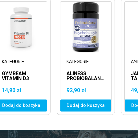
KATEGORIE
KATEGORIE
AM
GYMBEAM
ALINESS
JA
VITAMIN D3
PROBIOBALANCE
TA
2000IU
MAX BIFIZEN -
10
120KAPS.
60VCAPS.
10
14,90 zł
92,90 zł
49
WITAMINA D3
TA
Dodaj do koszyka
Dodaj do koszyka
Do