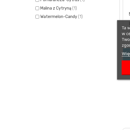
OstroVit
(2)
Malina z Cytryną
(1)
Real Pharm
(1)
Watermelon-Candy
(1)
Trec Nutrition
(3)
Ta w
Universal
(1)
w ce
Twoi
zgod
Więc