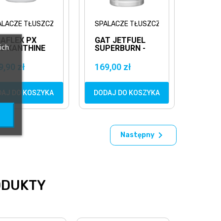
ALACZE TŁUSZCZU
SPALACZE TŁUSZCZU
NAFLEX PX
GAT JETFUEL
ich
O XANTHINE
SUPERBURN -
KAPS. MOCNY
120KAPS.
ALACZ
MOCNY
9,90 zł
169,00 zł
USZCZU
SPALACZ
TŁUSZCZU
DAJ DO KOSZYKA
DODAJ DO KOSZYKA

Następny
ODUKTY