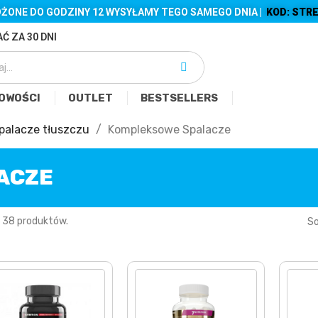
ŻONE DO GODZINY 12 WYSYŁAMY TEGO SAMEGO DNIA |
KOD: STRE
Ć ZA 30 DNI
OWOŚCI
OUTLET
BESTSELLERS
palacze tłuszczu
Kompleksowe Spalacze
ACZE
 38 produktów.
So