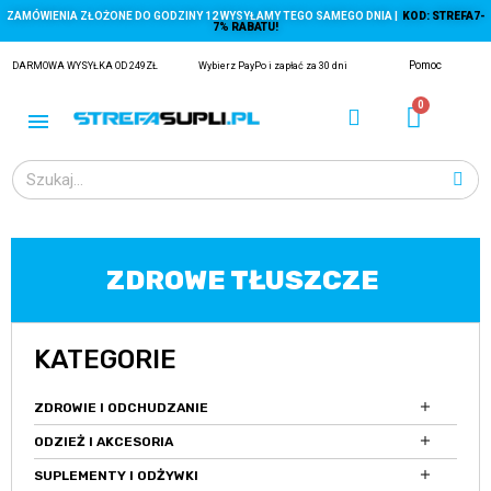
ZAMÓWIENIA ZŁOŻONE DO GODZINY 12 WYSYŁAMY TEGO SAMEGO DNIA |
KOD: STREFA7-
7% RABATU!
Pomoc
DARMOWA WYSYŁKA OD 249ZŁ
Wybierz PayPo i zapłać za 30 dni
ZDROWE TŁUSZCZE
ĄGACZE
KATEGORIE
EJ Z KRYLA)

ZDROWIE I ODCHUDZANIE

ODZIEŻ I AKCESORIA

SUPLEMENTY I ODŻYWKI