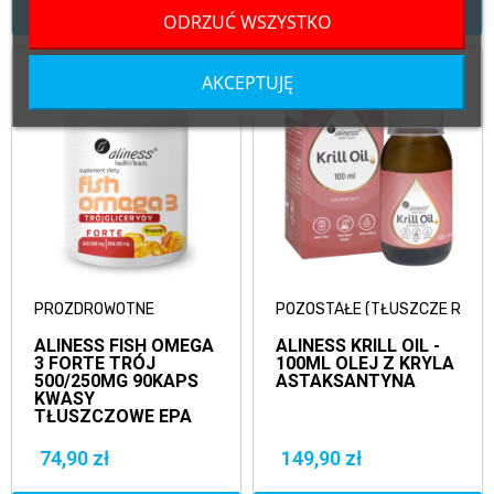
DODAJ DO KOSZYKA
DODAJ DO KOSZYKA
ODRZUĆ WSZYSTKO
AKCEPTUJĘ
PROZDROWOTNE
POZOSTAŁE (TŁUSZCZE ROŚLIN
ALINESS FISH OMEGA
ALINESS KRILL OIL -
3 FORTE TRÓJ
100ML OLEJ Z KRYLA
500/250MG 90KAPS
ASTAKSANTYNA
KWASY
TŁUSZCZOWE EPA
DHA
74,90 zł
149,90 zł