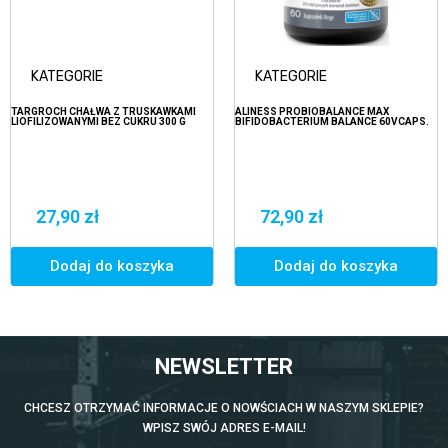
KATEGORIE
KATEGORIE
TARGROCH CHAŁWA Z TRUSKAWKAMI
ALINESS PROBIOBALANCE MAX
LIOFILIZOWANYMI BEZ CUKRU 300 G
BIFIDOBACTERIUM BALANCE 60VCAPS.
27,90 zł
72,90 zł
Dodaj do koszyka
Dodaj do koszyka
NEWSLETTER
CHCESZ OTRZYMAĆ INFORMACJE O NOWŚCIACH W NASZYM SKLEPIE?
WPISZ SWÓJ ADRES E-MAIL!