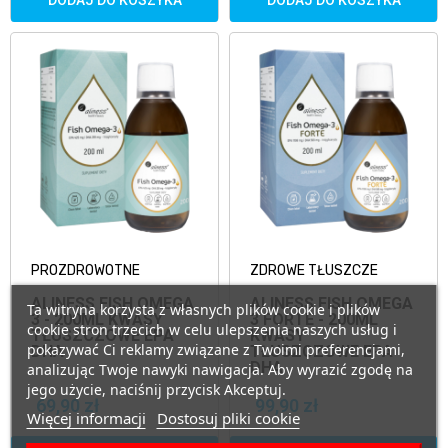
DODAJ DO KOSZYKA
DODAJ DO KOSZYKA
PROZDROWOTNE
ZDROWE TŁUSZCZE
ALINESS FISH OMEGA
ALINESS FISH OMEGA
Ta witryna korzysta z własnych plików cookie i plików
3 - 200ML KWASY
3 FORTE - 200ML
cookie stron trzecich w celu ulepszenia naszych usług i
TŁUSZCZOWE EPA
KWASY
pokazywać Ci reklamy związane z Twoimi preferencjami,
DHA
TŁUSZCZOWE EPA
DHA
analizując Twoje nawyki nawigacja. Aby wyrazić zgodę na
jego użycie, naciśnij przycisk Akceptuj.
69,90 zł
99,90 zł
Więcej informacji
Dostosuj pliki cookie