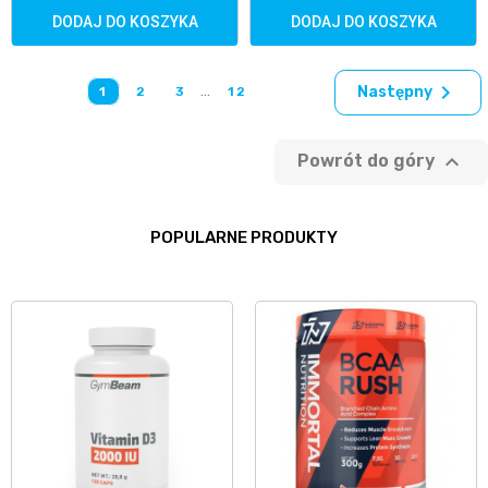
DODAJ DO KOSZYKA
DODAJ DO KOSZYKA

…
Następny
1
2
3
12

Powrót do góry
POPULARNE PRODUKTY