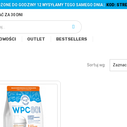
ŻONE DO GODZINY 12 WYSYŁAMY TEGO SAMEGO DNIA |
KOD: STRE
Ć ZA 30 DNI
OWOŚCI
OUTLET
BESTSELLERS
Sortuj wg:
Zaznac