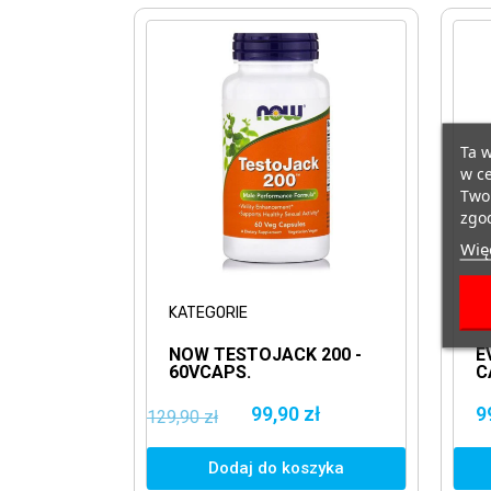
Ta w
w ce
Twoi
zgod
Więc
KATEGORIE
O
NOW TESTOJACK 200 -
E
60VCAPS.
C
M
99,90 zł
9
129,90 zł
Dodaj do koszyka