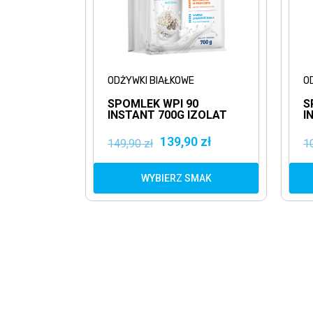
ODŻYWKI BIAŁKOWE
O
SPOMLEK WPI 90
S
INSTANT 700G IZOLAT
I
BIAŁKA
S
139,90 zł
149,90 zł
1
WYBIERZ SMAK