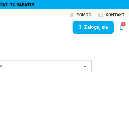
FA7- 7% RABATU!
POMOC
KONTAKT
Zaloguj się

z