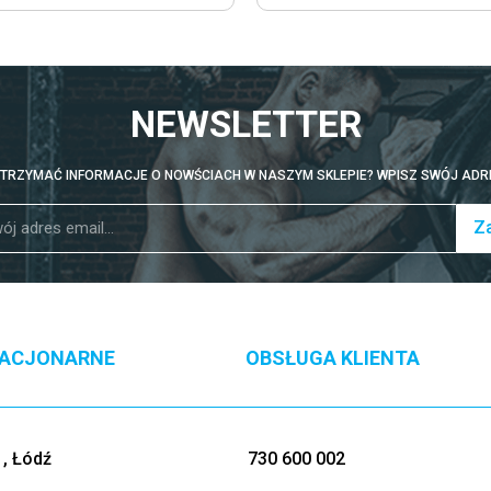
NEWSLETTER
TRZYMAĆ INFORMACJE O NOWŚCIACH W NASZYM SKLEPIE? WPISZ SWÓJ ADRE
Za
TACJONARNE
OBSŁUGA KLIENTA
, Łódź
730 600 002