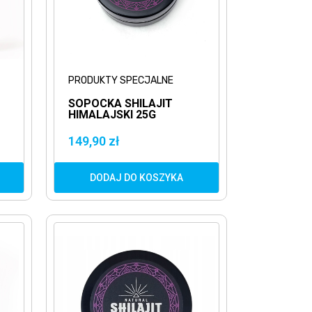
PRODUKTY SPECJALNE
SOPOCKA SHILAJIT
HIMALAJSKI 25G
A
NATURALNE MUMIO
KWASY FULWOWE
149,90 zł
DODAJ DO KOSZYKA