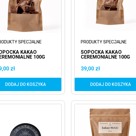
RODUKTY SPECJALNE
PRODUKTY SPECJALNE
OPOCKA KAKAO
SOPOCKA KAKAO
EREMONIALNE 100G
CEREMONIALNE 100G
HUNO ESENCJA
HACIENDA VICTORI
IKARAGUI
ESENCJA EKWADORU
9,00 zł
39,00 zł
DODAJ DO KOSZYKA
DODAJ DO KOSZYKA