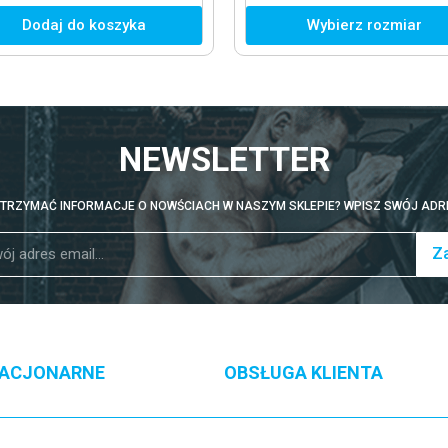
Dodaj do koszyka
Wybierz rozmiar
NEWSLETTER
TRZYMAĆ INFORMACJE O NOWŚCIACH W NASZYM SKLEPIE? WPISZ SWÓJ ADRE
Za
TACJONARNE
OBSŁUGA KLIENTA