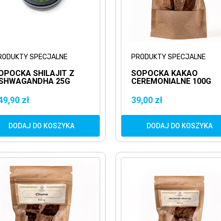
RODUKTY SPECJALNE
PRODUKTY SPECJALNE
OPOCKA SHILAJIT Z
SOPOCKA KAKAO
SHWAGANDHA 25G
CEREMONIALNE 100G
UMIO HIMALAJSKIE +
APROCOGUAL ESENCJ
SHWAGANDHA
HONDURASU
49,90 zł
39,00 zł
DODAJ DO KOSZYKA
DODAJ DO KOSZYKA