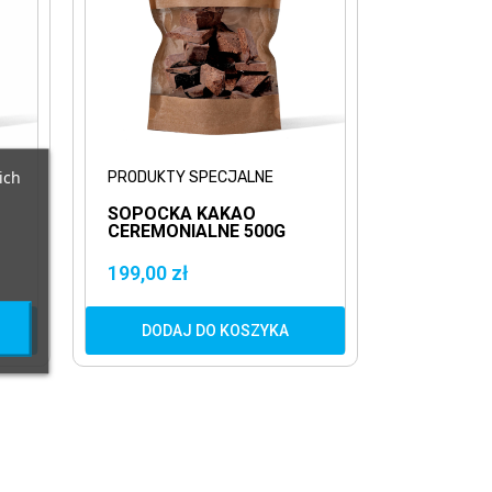
ich
PRODUKTY SPECJALNE
SOPOCKA KAKAO
CEREMONIALNE 500G
HACIENDA VICTORI
ESENCJA EKWADORU
199,00 zł
DODAJ DO KOSZYKA