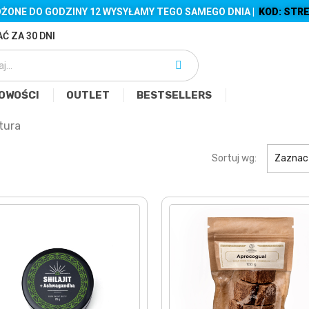
ŻONE DO GODZINY 12 WYSYŁAMY TEGO SAMEGO DNIA |
KOD: STRE
Ć ZA 30 DNI
OWOŚCI
OUTLET
BESTSELLERS
tura
Sortuj wg:
Zaznac