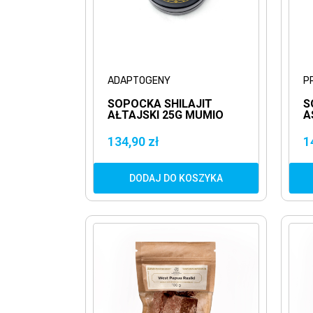
ADAPTOGENY
P
SOPOCKA SHILAJIT
S
AŁTAJSKI 25G MUMIO
A
AŁTAJSKIE
M
A
134,90 zł
1
DODAJ DO KOSZYKA