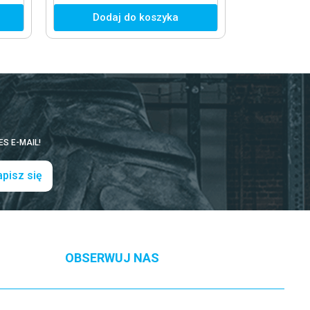
Dodaj do koszyka
S E-MAIL!
pisz się
OBSERWUJ NAS