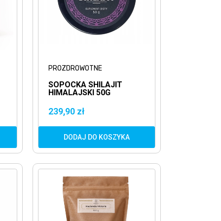
PROZDROWOTNE
SOPOCKA SHILAJIT
HIMALAJSKI 50G
NATURALNE MUMIO
KWASY FULWOWE
239,90 zł
DODAJ DO KOSZYKA