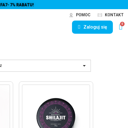
FA7- 7% RABATU!
POMOC
KONTAKT
Zaloguj się

z