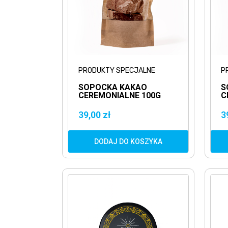
PRODUKTY SPECJALNE
P
SOPOCKA KAKAO
S
CEREMONIALNE 100G
C
WEST PAPUA RASIK
C
ESENCJA INDONEZJI
N
39,00 zł
3
DODAJ DO KOSZYKA