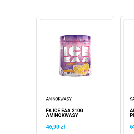
AMINOKWASY
K
FA ICE EAA 210G
A
AMINOKWASY
P
EGZOGENNE
K
6
46,90 zł
6