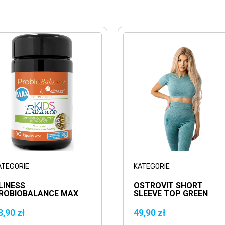
ATEGORIE
KATEGORIE
LINESS
OSTROVIT SHORT
ROBIOBALANCE MAX
SLEEVE TOP GREEN
IDS BALANCE -
BEZSZWOWY ZIELONY
0VCAPS.
TOP Z KRÓTKIM
3,90 zł
49,90 zł
RĘKAWEM