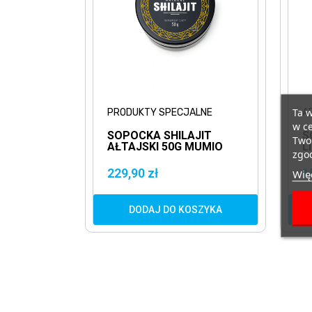
Ta w
PRODUKTY SPECJALNE
A
w ce
SOPOCKA SHILAJIT
S
Twoi
AŁTAJSKI 50G MUMIO
L
zgod
AŁTAJSKIE
S
H
229,90 zł
1
Więc
S
DODAJ DO KOSZYKA