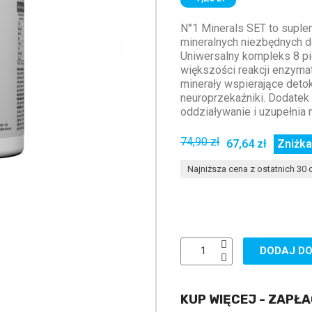
N°1 Minerals SET to suple
mineralnych niezbędnych 
Uniwersalny kompleks 8 pi
większości reakcji enzyma
minerały wspierające deto
neuroprzekaźniki. Dodatek
oddziaływanie i uzupełnia 
74,90 zł
67,64 zł
Zniżka
Najniższa cena z ostatnich 30 d
DODAJ DO
KUP WIĘCEJ - ZAPŁA