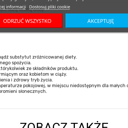
ej informacji
Dostosuj pliki cookie
pić dużą ilością wody.
ODRZUĆ WSZYSTKO
AKCEPTUJĘ
ądź substytut zróżnicowanej diety.
nego spożycia.
tórykolwiek ze składników produktu.
miącym oraz kobietom w ciąży.
nia i zdrowy tryb życia.
eraturze pokojowej, w miejscu niedostępnym dla małych d
promieni słonecznych.
ZOBACZ TAKŻE