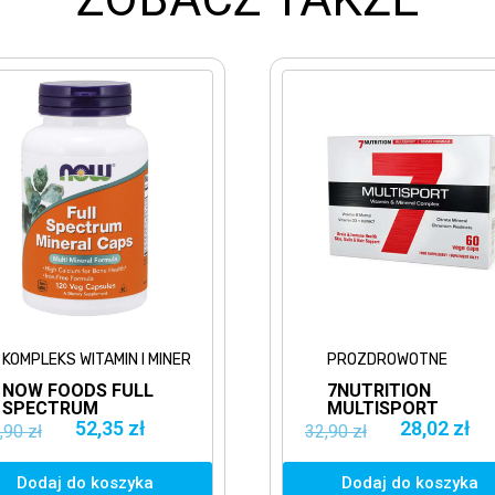
ÓW
PROZDROWOTNE
PROZDR
7NUTRITION
BIOTEC
MULTISPORT
DAY 50
VITAMIN &
30SASZ
28,02 zł
100,83 
32,90 zł
MINERAL 60VCAPS.
KOMPL
WITAMINY I
WITAMI
MINERAŁY
MINER
Dodaj do koszyka
Dodaj