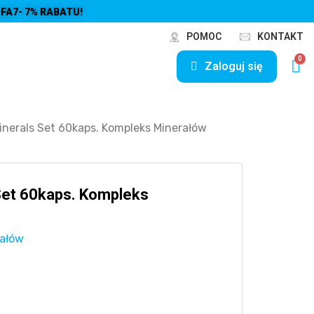
FA7- 7% RABATU!
POMOC
KONTAKT
Zaloguj się
inerals Set 60kaps. Kompleks Minerałów
Set 60kaps. Kompleks
rałów