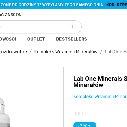
ŻONE DO GODZINY 12 WYSYŁAMY TEGO SAMEGO DNIA |
KOD: STRE
Ć ZA 30 DNI
OWOŚCI
OUTLET
BESTSELLERS
rozdrowotne
Kompleks Witamin i Minerałów
Lab One M
Lab One Minerals 
Minerałów
Kompleks Witamin i Mine





-7,26 zł