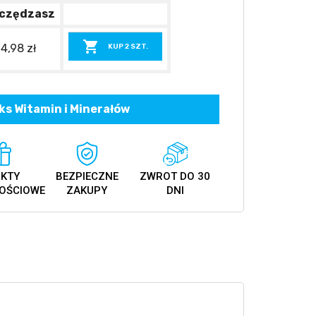
czędzasz

14,98 zł
KUP 2 SZT.
s Witamin i Minerałów
KTY
BEZPIECZNE
ZWROT DO 30
OŚCIOWE
ZAKUPY
DNI