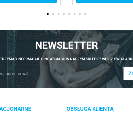
NEWSLETTER
TRZYMAĆ INFORMACJE O NOWŚCIACH W NASZYM SKLEPIE? WPISZ SWÓJ ADRE
Za
TACJONARNE
OBSŁUGA KLIENTA