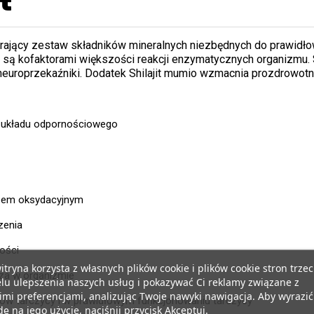
t
rający zestaw składników mineralnych niezbędnych do prawidł
 są kofaktorami większości reakcji enzymatycznych organizmu.
europrzekaźniki. Dodatek Shilajit mumio wzmacnia prozdrowotn
 układu odpornościowego
esem oksydacyjnym
dzenia
ości
itryna korzysta z własnych plików cookie i plików cookie stron trzec
za w organizmie
lu ulepszenia naszych usług i pokazywać Ci reklamy związane z
mi preferencjami, analizując Twoje nawyki nawigacja. Aby wyrazić
ów tarczycy i w prawidłowym funkcjonowaniu tarczycy
ę na jego użycie, naciśnij przycisk Akceptuj.