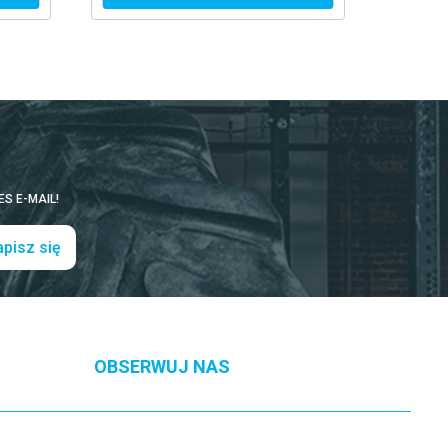
S E-MAIL!
pisz się
OBSERWUJ NAS