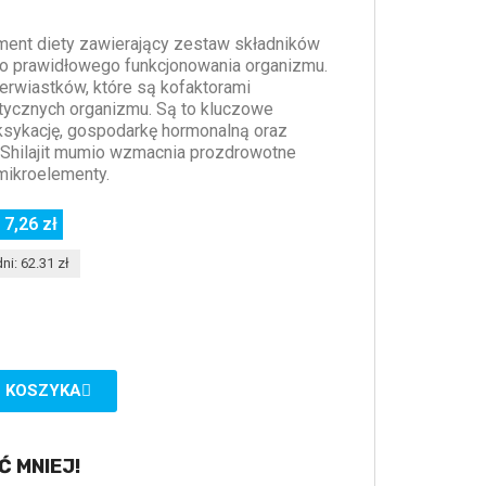
ment diety zawierający zestaw składników
do prawidłowego funkcjonowania organizmu.
erwiastków, które są kofaktorami
tycznych organizmu. Są to kluczowe
ksykację, gospodarkę hormonalną oraz
 Shilajit mumio wzmacnia prozdrowotne
mikroelementy.
 7,26 zł
ni: 62.31 zł
 KOSZYKA
Ć MNIEJ!