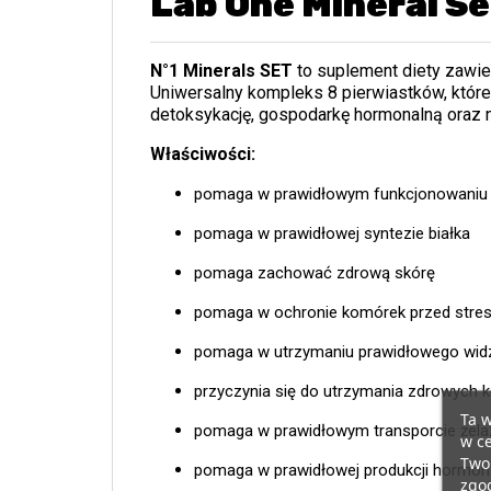
Lab One Mineral Se
N°1 Minerals SET
to suplement diety zawie
Uniwersalny kompleks 8 pierwiastków, które
detoksykację, gospodarkę hormonalną oraz n
Właściwości:
pomaga w prawidłowym funkcjonowaniu
pomaga w prawidłowej syntezie białka
pomaga zachować zdrową skórę
pomaga w ochronie komórek przed str
pomaga w utrzymaniu prawidłowego wi
przyczynia się do utrzymania zdrowych k
Ta w
pomaga w prawidłowym transporcie żela
w ce
Twoi
pomaga w prawidłowej produkcji hormon
zgod