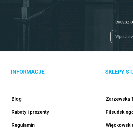
Guma Balonowa
(2)
Apple Mint
(1)
Forest Fruit
(2)
CHCESZ O
Jabłko-Wiśnia
(1)
Truskawka z Kiwi
(2)
Owoce Egzotyczne
(1)
Żurawina-Pomarańcz
(1)
Lemon-Lime
(1)
Yuzu
(1)
INFORMACJE
SKLEPY S
Passionfruit
(1)
Tangerine
(2)
Orange-Citrus
(3)
Blog
Zarzewska 1
Orange-Cherry
(2)
Rabaty i prezenty
Piłsudskieg
Passion Fruit
(2)
Jabłko z Miętą
(1)
Regulamin
Więckowskie
Malina z Cytryną
(1)