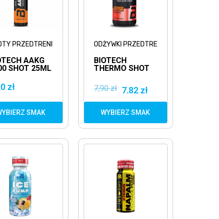
OTY PRZEDTRENINGOWE
ODŻYWKI PRZEDTRENINGOWE
OTECH AAKG
BIOTECH
00 SHOT 25ML
THERMO SHOT
GININA
60ML
ZEDTRENINGÓWKA
PRZEDTRENINGÓWKA
0 zł
7,90 zł
7,82 zł
SPALACZ
TŁUSZCZU
WYBIERZ SMAK
WYBIERZ SMAK