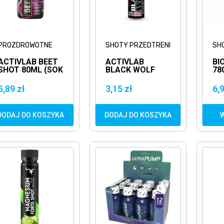
PROZDROWOTNE
SHOTY PRZEDTRENINGOWE
SH
ACTIVLAB BEET
ACTIVLAB
BI
SHOT 80ML (SOK
BLACK WOLF
78
Z BURAKA)
SHOT 80ML
AR
SHOT
PR
5,89 zł
3,15 zł
6,9
PRZEDTRENINGOWY
DODAJ DO KOSZYKA
DODAJ DO KOSZYKA