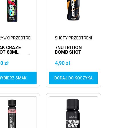
ŻYWKI PRZEDTRENINGOWE
SHOTY PRZEDTRENINGOWE
AK CRAZE
7NUTRITION
OT 80ML
BOMB SHOT
ZEDTRENINGÓWKA
100ML MOCNA
BUDZENIE
PRZEDTRENINGÓWKA
0 zł
4,90 zł
WYBIERZ SMAK
DODAJ DO KOSZYKA