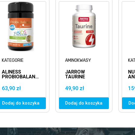
KATEGORIE
AMINOKWASY
KA
ALINESS
JARROW
NU
PROBIOBALANCE
TAURINE
AN
MAX KIDS
1000MG
- 
BALANCE -
100KAPS.
SP
63,90 zł
49,90 zł
15
60VCAPS.
TAURYNA
TŁ
Dodaj do koszyka
Dodaj do koszyka
Do