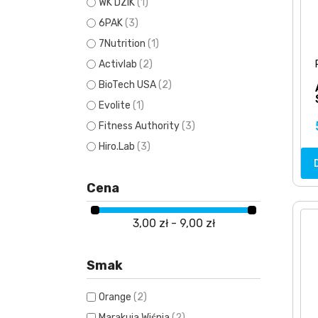
WK DZIK
(1)
6PAK
(3)
7Nutrition
(1)
Activlab
(2)
BioTech USA
(2)
Evolite
(1)
Fitness Authority
(3)
Hiro.Lab
(3)
Kevin Levrone
(4)
Cena
Muscle Clinic
(1)
Olimp
(7)
3,00 zł - 9,00 zł
OstroVit
(1)
Skull Labs
(1)
Smak
Sport Definition
(1)
Trec Nutrition
(3)
Orange
(2)
Marakuja Wiśnia
(2)