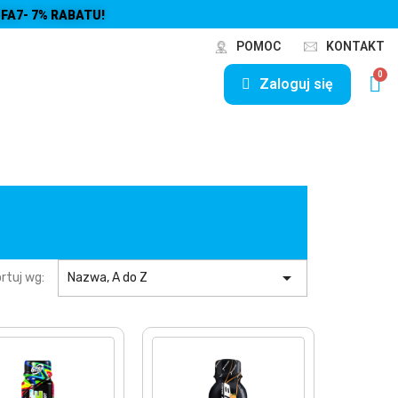
FA7- 7% RABATU!
POMOC
KONTAKT
Zaloguj się

rtuj wg:
Nazwa, A do Z