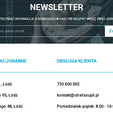
NEWSLETTER
TRZYMAĆ INFORMACJE O NOWŚCIACH W NASZYM SKLEPIE? WPISZ SWÓJ ADRE
Za
TACJONARNE
OBSŁUGA KLIENTA
, Łódź
730 600 002
o 95, Łódź
kontakt@strefasupli.pl
go 48, Łódź
Poniedziałek-piątek: 8:00 - 16