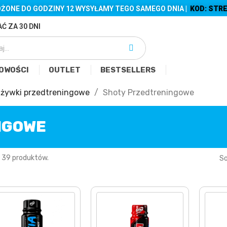
ŻONE DO GODZINY 12 WYSYŁAMY TEGO SAMEGO DNIA |
KOD: STRE
Ć ZA 30 DNI
OWOŚCI
OUTLET
BESTSELLERS
żywki przedtreningowe
Shoty Przedtreningowe
NGOWE
 39 produktów.
So