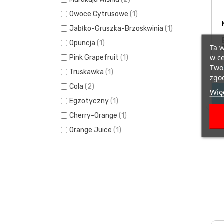
Owoce Cytrusowe
(1)
Jabłko-Gruszka-Brzoskwinia
(1)
Opuncja
(1)
Ta w
w ce
Pink Grapefruit
(1)
Twoi
Truskawka
(1)
zgod
Cola
(2)
Więc
Egzotyczny
(1)
Cherry-Orange
(1)
Orange Juice
(1)
Fruit Punch
(1)
Tropical
(1)
Wiśnia.
(1)
Bubble Gum
(1)
Tropikalny
(1)
Grejpfrut
(1)