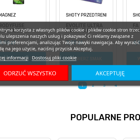
MAGNEZ
SHOTY PRZEDTRENINGOWE
SH
BODYFUSE
EVOLITE ULTRA
FA
itryna korzysta z własnych plików cookie i plików cookie stron trzec
MAGNESIUM
PUMP SHOT
SH
SHOT 25ML
100ML
PR
lu ulepszenia naszych usług i pokazywać Ci reklamy związane z
SHOT Z
PRZEDTRENINGÓWKA
4,90 zł
3,90 zł
4,9
mi preferencjami, analizując Twoje nawyki nawigacja. Aby wyrazić
MAGNEZEM
ę na jego użycie, naciśnij przycisk Akceptuj.
ej informacji
Dostosuj pliki cookie
DODAJ DO KOSZYKA
WYBIERZ SMAK
ODRZUĆ WSZYSTKO
AKCEPTUJĘ
1
2
3
4
POPULARNE PR