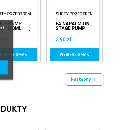
OTY PRZEDTRENINGOWE
SHOTY PRZEDTRENINGOWE
 ICE PUMP
FA NAPALM ON
ich
OT 120ML
STAGE PUMP
ZEDTRENINGÓWKA
SHOT 60ML
SHOTY
9 zł
3,90 zł
PRZEDTRENINGOWE
WYBIERZ SMAK
WYBIERZ SMAK

Następny
ODUKTY