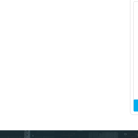
Lemon-Grape
(1)
Malina-Wiśnia
(1)
Grapefruit-Lime
(2)
Citrus-Pump
(1)
Exotic
(5)
Mango
(3)
Fruit & Mint
(1)
Tropical Fruit
(1)
Jabłko-Gruszka
(2)
Pomarańcza-Cytrus
(1)
Mango z Marakują
(1)
Wiśnia z Gruszką
(1)
Marakuja
(1)
Pomarańcza-Wiśnia
(2)
Wiśnia
(1)