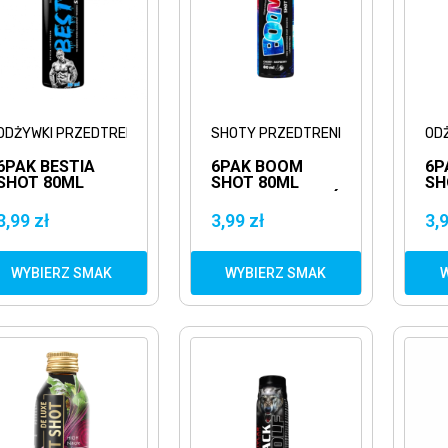
ODŻYWKI PRZEDTRENINGOWE
SHOTY PRZEDTRENINGOWE
OD
6PAK BESTIA
6PAK BOOM
6P
SHOT 80ML
SHOT 80ML
SH
MOCNA
PRZEDTRENINGÓWKA
PR
PRZEDTRENINGÓWKA
POMPA
PO
3,99 zł
3,99 zł
3,9
MIĘŚNIOWA
WYBIERZ SMAK
WYBIERZ SMAK