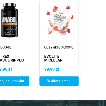
TEGORIE
ODŻYWKI BIAŁKOWE
TREX
EVOLITE
ABOL RIPPED
MICELLAR
60KAPS.
CASEIN 1000G
ALACZ
KAZEINA
9,90 zł
99,90 zł
USZCZU
MICELARNA
daj do koszyka
Wybierz smak