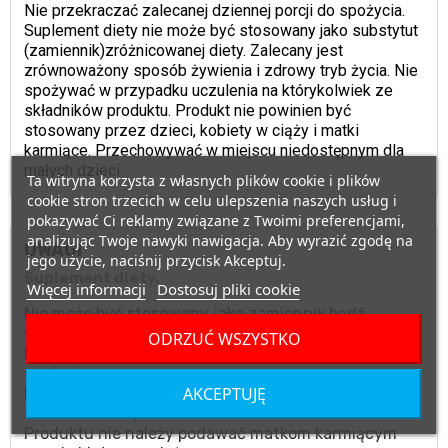
Nie przekraczać zalecanej dziennej porcji do spożycia.
Suplement diety nie może być stosowany jako substytut
(zamiennik)zróżnicowanej diety. Zalecany jest
zrównoważony sposób żywienia i zdrowy tryb życia. Nie
spożywać w przypadku uczulenia na którykolwiek ze
składników produktu. Produkt nie powinien być
stosowany przez dzieci, kobiety w ciąży i matki
karmiące. Przechowywać w miejscu niedostępnym dla
małych dzieci.
Ta witryna korzysta z własnych plików cookie i plików
cookie stron trzecich w celu ulepszenia naszych usług i
pokazywać Ci reklamy związane z Twoimi preferencjami,
analizując Twoje nawyki nawigacja. Aby wyrazić zgodę na
UWAGI
jego użycie, naciśnij przycisk Akceptuj.
Suplement diety.
Więcej informacji
Dostosuj pliki cookie
Nie może być stosowany jako zamiennik bądź
substytut zróżnicowanej diety.
ODRZUĆ WSZYSTKO
Nie należy przekraczać zalecanego dziennego
spożycia.
AKCEPTUJĘ
Nie stosować w przypadku uczulenia na którykolwiek
ze składników produktu.
Produktu nie należy podawać matkom karmiącym