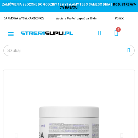
ZAMÓWIENIA ZŁOŻONE DO GODZINY 12 WYSYŁAMY TEGO SAMEGO DNIA |
KOD: STREFA7-
7% RABATU!
Pomoc
DARMOWA WYSYŁKA OD 249ZŁ
Wybierz PayPo i zapłać za 30 dni
ĄGACZE
EJ Z KRYLA)