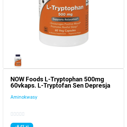
NOW Foods L-Tryptophan 500mg
60vkaps. L-Tryptofan Sen Depresja
Aminokwasy





-8,43 zł