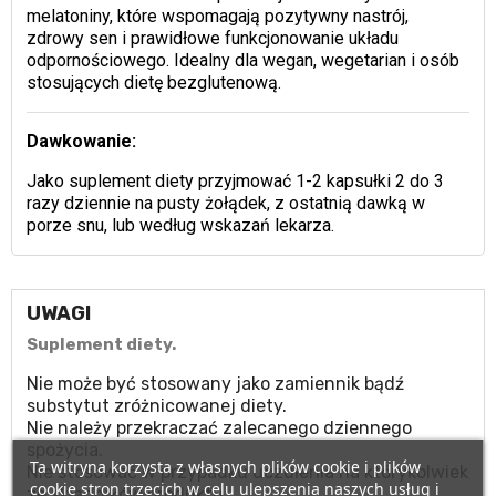
melatoniny, które wspomagają pozytywny nastrój,
zdrowy sen i prawidłowe funkcjonowanie układu
odpornościowego. Idealny dla wegan, wegetarian i osób
stosujących dietę bezglutenową.
Dawkowanie:
Jako suplement diety przyjmować 1-2 kapsułki 2 do 3
razy dziennie na pusty żołądek, z ostatnią dawką w
porze snu, lub według wskazań lekarza.
UWAGI
Suplement diety.
Nie może być stosowany jako zamiennik bądź
substytut zróżnicowanej diety.
Nie należy przekraczać zalecanego dziennego
spożycia.
Ta witryna korzysta z własnych plików cookie i plików
Nie stosować w przypadku uczulenia na którykolwiek
cookie stron trzecich w celu ulepszenia naszych usług i
ze składników produktu.