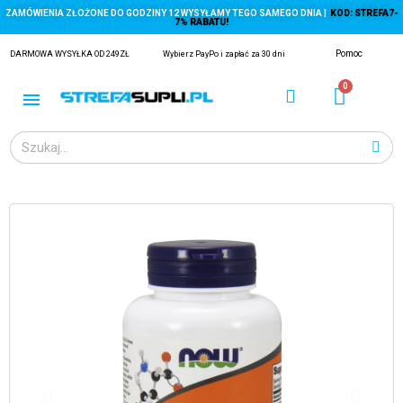
ZAMÓWIENIA ZŁOŻONE DO GODZINY 12 WYSYŁAMY TEGO SAMEGO DNIA |
KOD: STREFA7-
7% RABATU!
Pomoc
DARMOWA WYSYŁKA OD 249ZŁ
Wybierz PayPo i zapłać za 30 dni
ĄGACZE
EJ Z KRYLA)