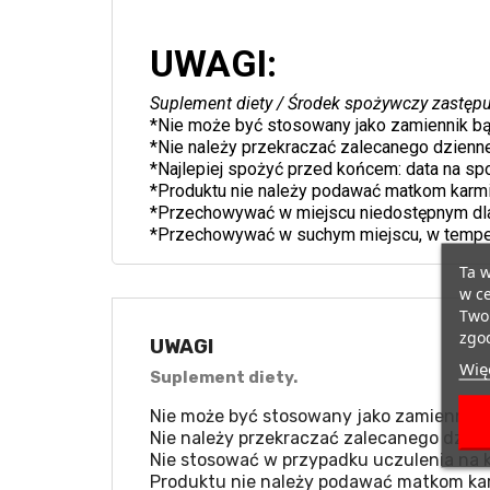
UWAGI:
Suplement diety / Środek spożywczy zastępuj
*Nie może być stosowany jako zamiennik bąd
*Nie należy przekraczać zalecanego dzienn
*Najlepiej spożyć przed końcem: data na sp
*Produktu nie należy podawać matkom karmi
*Przechowywać w miejscu niedostępnym dla
*Przechowywać w suchym miejscu, w tempera
Ta w
w ce
Twoi
zgod
UWAGI
Więc
Suplement diety.
Nie może być stosowany jako zamiennik b
Nie należy przekraczać zalecanego dzien
Nie stosować w przypadku uczulenia na k
Produktu nie należy podawać matkom kar