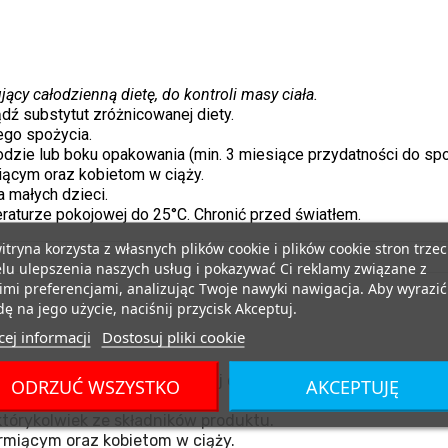
ący całodzienną dietę, do kontroli masy ciała.
ź substytut zróżnicowanej diety.
ego spożycia.
odzie lub boku opakowania (min. 3 miesiące przydatności do spo
ącym oraz kobietom w ciąży.
 małych dzieci.
turze pokojowej do 25°C. Chronić przed światłem.
itryna korzysta z własnych plików cookie i plików cookie stron trzec
lu ulepszenia naszych usług i pokazywać Ci reklamy związane z
mi preferencjami, analizując Twoje nawyki nawigacja. Aby wyrazić
ę na jego użycie, naciśnij przycisk Akceptuj.
ej informacji
Dostosuj pliki cookie
ądź substytut zróżnicowanej diety.
ODRZUĆ WSZYSTKO
AKCEPTUJĘ
nego spożycia.
tórykolwiek ze składników produktu.
miącym oraz kobietom w ciąży.