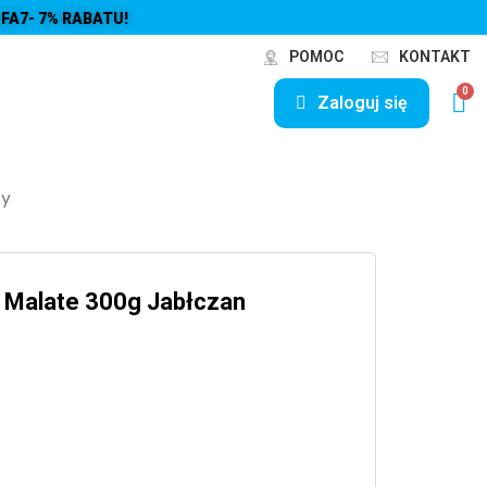
FA7- 7% RABATU!
POMOC
KONTAKT
Zaloguj się
ny
ne Malate 300g Jabłczan