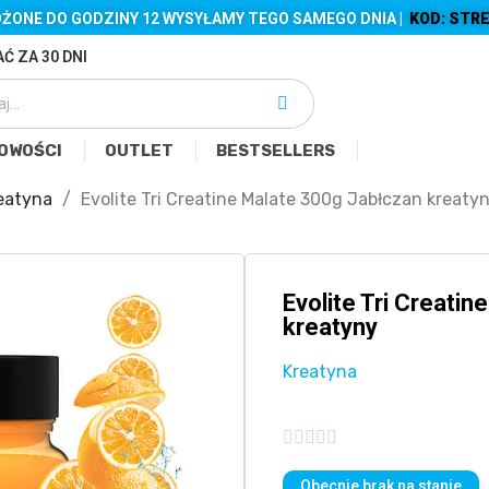
ŻONE DO GODZINY 12 WYSYŁAMY TEGO SAMEGO DNIA |
KOD: STRE
Ć ZA 30 DNI
OWOŚCI
OUTLET
BESTSELLERS
eatyna
Evolite Tri Creatine Malate 300g Jabłczan kreaty
Evolite Tri Creati
kreatyny
Kreatyna





Obecnie brak na stanie