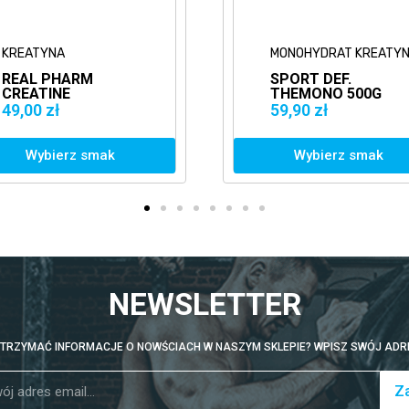
MONOHYDRAT KREATYNY
SPORT DEF.
THEMONO 500G
KREATYNA
59,90 zł
4
MONOHYDRAT
Wybierz smak
NEWSLETTER
TRZYMAĆ INFORMACJE O NOWŚCIACH W NASZYM SKLEPIE? WPISZ SWÓJ ADRE
Za