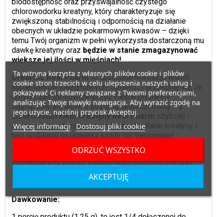
biodostępność oraz przyswajalność czystego
chlorowodorku kreatyny, który charakteryzuje się
zwiększoną stabilnością i odpornością na działanie
obecnych w układzie pokarmowym kwasów – dzięki
temu Twój organizm w pełni wykorzysta dostarczoną mu
dawkę kreatyny oraz
będzie w stanie zmagazynować
większe jej ilości w mięśniach!
Ta witryna korzysta z własnych plików cookie i plików
CreaHCL Real Pharm
to absolutna rewolucja wśród
cookie stron trzecich w celu ulepszenia naszych usług i
suplementów kreatynowych! Sprawdź i przekonaj się, że
pokazywać Ci reklamy związane z Twoimi preferencjami,
dotychczas stosowane przez Ciebie preparaty
analizując Twoje nawyki nawigacja. Aby wyrazić zgodę na
odznaczały się jedynie pozorną skutecznością –
z
jego użycie, naciśnij przycisk Akceptuj.
chlorowodorkiem kreatyny Real Pharm
szybciej i
Więcej informacji
Dostosuj pliki cookie
intensywniej odczujesz pozytywne działanie kreatyny i
bez problemu osiągniesz każdy cel treningowy!
ODRZUĆ WSZYSTKO
Suplement w proszku
CreaHCL Real Pharm
stworzony
został dla wszystkich zawodowych sportowców oraz
amatorów sportowego trybu życia, którym zależy na
AKCEPTUJĘ
stałych i harmonijnych postępach treningowych.
Dawkowanie:
1 porcję produktu (1,25 g), to jest 1/4 dołączonej do