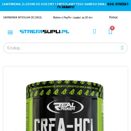
ZAMÓWIENIA ZŁOŻONE DO GODZINY 12 WYSYŁAMY TEGO SAMEGO DNIA |
KOD: STREFA7-
7% RABATU!
Pomoc
DARMOWA WYSYŁKA OD 249ZŁ
Wybierz PayPo i zapłać za 30 dni
ĄGACZE
EJ Z KRYLA)