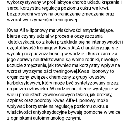
wykorzystywany w profilaktyce chorob układu krązenia i
serca, korzystna regulacja poziomu cukru we krwi,
bezposredni wpływ na ograniczenie zmeczenia oraz
wzrost wytrzymałości treningowej.
Kwas Alfa-liponowy ma właściwości antyutleniające,
bierze czynny udział w procesie oczyszczania
detoksykacji, co z kolei przekłada się na intensywności i
częstotliwość treningów. Kwas ALA charakteryzuje się
wysoką rozpuszczalnością w wodzie i tłuszczach. Za
jego sprawą neutralizowane są wolne rodniki, niweluje
uczucie zmęczenia, jak również ma korzystny wpływ na
wzrost wytrzymałości treningowej.Kwas liponowy to
organiczny związek chemiczny z grupy kwasów
karboksylowych, który może być syntetyzowany przez
organizm człowieka. W codziennej diecie występuje w
wielu produktach żywnościowych takich, jak brokuły,
szpinak oraz podroby. Kwas Alfa-Liponowy może
wpływać korzystnie na regulację poziomu cukru, a
właściwości antyoksydacyjne bywają pomocne w walce
z ogniskami autoimmunologicznymi.