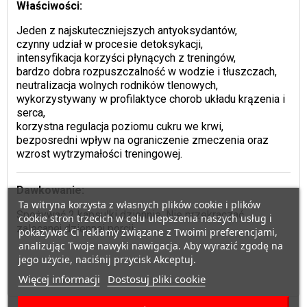
Właściwości:
Jeden z najskuteczniejszych antyoksydantów,
czynny udział w procesie detoksykacji,
intensyfikacja korzyści płynących z treningów,
bardzo dobra rozpuszczalność w wodzie i tłuszczach,
neutralizacja wolnych rodników tlenowych,
wykorzystywany w profilaktyce chorob układu krązenia i
serca,
korzystna regulacja poziomu cukru we krwi,
bezposredni wpływ na ograniczenie zmeczenia oraz
wzrost wytrzymałości treningowej.
Dawkowanie:
Ta witryna korzysta z własnych plików cookie i plików
Spożywać 2 kapsułki dziennie. Nie przekraczać
cookie stron trzecich w celu ulepszenia naszych usług i
zalecanej dziennej porcji.
pokazywać Ci reklamy związane z Twoimi preferencjami,
analizując Twoje nawyki nawigacja. Aby wyrazić zgodę na
jego użycie, naciśnij przycisk Akceptuj.
Więcej informacji
Dostosuj pliki cookie