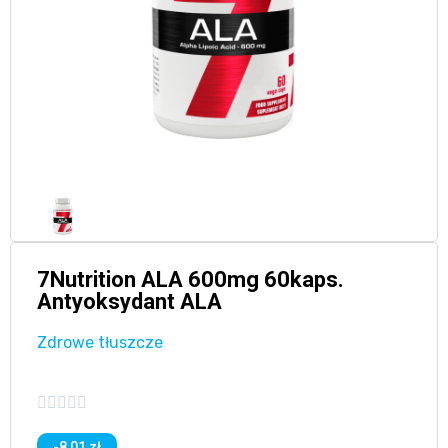
7Nutrition ALA 600mg 60kaps.
Antyoksydant ALA
Zdrowe tłuszcze





-8,01 zł