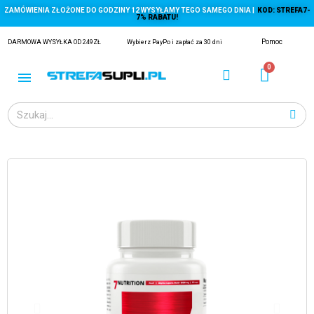
ZAMÓWIENIA ZŁOŻONE DO GODZINY 12 WYSYŁAMY TEGO SAMEGO DNIA |
KOD: STREFA7-
7% RABATU!
Pomoc
DARMOWA WYSYŁKA OD 249ZŁ
Wybierz PayPo i zapłać za 30 dni
ĄGACZE
EJ Z KRYLA)