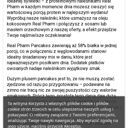
idealnej sylwetki – z proteinowymi naleśnikami Real
Pharm w każdym momencie dnia możesz cieszyć się
wartościową porcją protein w najlepszym wydaniu!
Wypróbuj nasze naleśniki, które usmażysz na oleju
kokosowym Real Pharm i połączysz z sosami lub
masłem orzechowym z naszej oferty, a efekt przejdzie
Twoje najśmielsze oczekiwania!
Real Pharm Pancakes zawierają aż 58% białka w jednej
porcji, co w połączeniu z węglowodanami stanowi
idealny śniadaniowy mix w daniu, które jest
najważniejszym posiłkiem dnia. Dodatek płatków
owsianych nadaje naleśnikom wyjątkowy smak.
Dużym plusem pancakes jest to, że nie muszą zostać
zjedzone od razu po przygotowaniu – podawane na
zimno nie tracą nic ze swojej puszystości czy walorów
smakowych. Prócz tego, prostota tego dania daje dużą
swobodę w doborze dodatkowych składników – takich
Ta witryna korzysta z własnych plików cookie i plików
jak syropy lub masła orzechowe Real Pharm, czy owoce i
cookie stron trzecich w celu ulepszenia naszych usług i
różnego rodzaju przetwory.
pokazywać Ci reklamy związane z Twoimi preferencjami,
analizując Twoje nawyki nawigacja. Aby wyrazić zgodę na
Dzięki Pancake Real Pharm Twoje naleśniki zawsze
jego użycie, naciśnij przycisk Akceptuj.