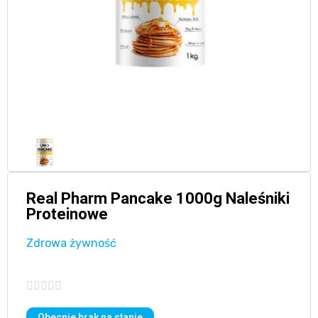
Real Pharm Pancake 1000g Naleśniki
Proteinowe
Zdrowa żywność





Obecnie brak na stanie