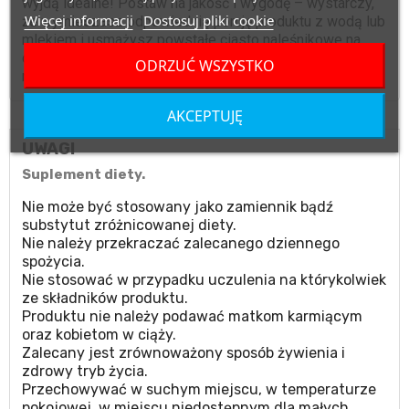
wyjdą idealne! Postaw na jakość i wygodę – wystarczy,
Więcej informacji
Dostosuj pliki cookie
że wymieszasz odpowiednią porcję produktu z wodą lub
mlekiem i usmażysz powstałe ciasto naleśnikowe na
dobrym oleju, a szybko zyskasz zdrowe, proteinowe
ODRZUĆ WSZYSTKO
naleśniki dla aktywnych!
AKCEPTUJĘ
UWAGI
Suplement diety.
Nie może być stosowany jako zamiennik bądź
substytut zróżnicowanej diety.
Nie należy przekraczać zalecanego dziennego
spożycia.
Nie stosować w przypadku uczulenia na którykolwiek
ze składników produktu.
Produktu nie należy podawać matkom karmiącym
oraz kobietom w ciąży.
Zalecany jest zrównoważony sposób żywienia i
zdrowy tryb życia.
Przechowywać w suchym miejscu, w temperaturze
pokojowej, w miejscu niedostępnym dla małych