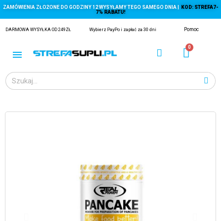
ZAMÓWIENIA ZŁOŻONE DO GODZINY 12 WYSYŁAMY TEGO SAMEGO DNIA |
KOD: STREFA7-
7% RABATU!
Pomoc
DARMOWA WYSYŁKA OD 249ZŁ
Wybierz PayPo i zapłać za 30 dni
ĄGACZE
EJ Z KRYLA)