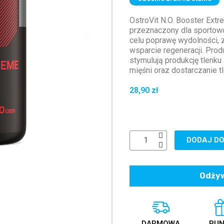
OstroVit N.O. Booster Ext
przeznaczony dla sportowc
celu poprawę wydolności,
wsparcie regeneracji. Prod
stymulują produkcję tlenk
mięśni oraz dostarczanie t
28,90 zł
DODAJ DO
Odżyw
DARMOWA
PUN