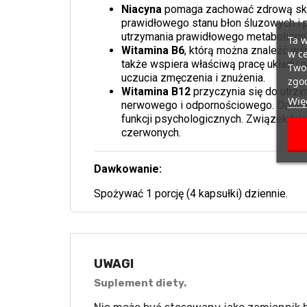
Niacyna
pomaga zachować zdrową skórę
prawidłowego stanu błon śluzowych i 
utrzymania prawidłowego metabolizmu
Ta w
Witamina B6
, którą można znaleźć w
w ce
także wspiera właściwą pracę układu 
Twoi
uczucia zmęczenia i znużenia.
zgod
Witamina B12
przyczynia się do utrz
Więc
nerwowego i odpornościowego. Dodat
funkcji psychologicznych. Związek tak
czerwonych.
Dawkowanie:
Spożywać 1 porcję (4 kapsułki) dziennie.
UWAGI
Suplement diety.