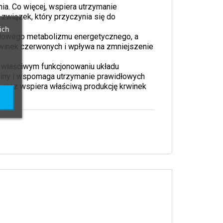
a. Co więcej, wspiera utrzymanie
związek, który przyczynia się do
ich
idłowego metabolizmu energetycznego, a
rwinek czerwonych i wpływa na zmniejszenie
 właściwym funkcjonowaniu układu
iny i wspomaga utrzymanie prawidłowych
a oraz wspiera właściwą produkcję krwinek