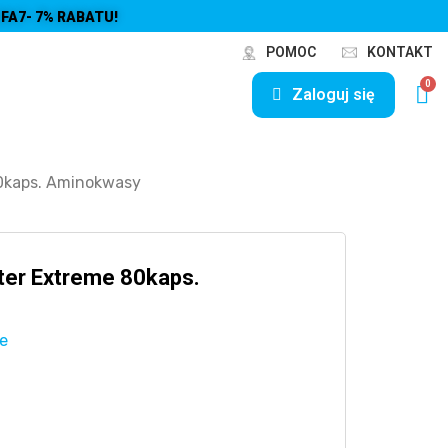
FA7- 7% RABATU!
POMOC
KONTAKT
Zaloguj się
80kaps. Aminokwasy
ster Extreme 80kaps.
e