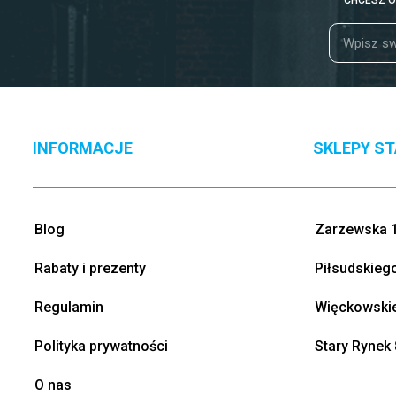
CHCESZ O
INFORMACJE
SKLEPY S
Blog
Zarzewska 1
Rabaty i prezenty
Piłsudskieg
Regulamin
Więckowskie
Polityka prywatności
Stary Rynek 
O nas