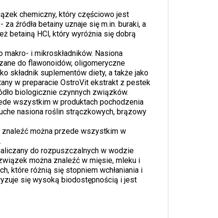
iązek chemiczny, który częściowo jest
a źródła betainy uznaje się m.in. buraki, a
 betainą HCl, który wyróżnia się dobrą
ło makro- i mikroskładników. Nasiona
liczane do flawonoidów, oligomeryczne
o składnik suplementów diety, a także jako
ny w preparacie OstroVit ekstrakt z pestek
ródło biologicznie czynnych związków.
zede wszystkim w produktach pochodzenia
 suche nasiona roślin strączkowych, brązowy
ek znaleźć można przede wszystkim w
.
zaliczany do rozpuszczalnych w wodzie
 związek można znaleźć w mięsie, mleku i
, które różnią się stopniem wchłaniania i
ryzuje się wysoką biodostępnością i jest