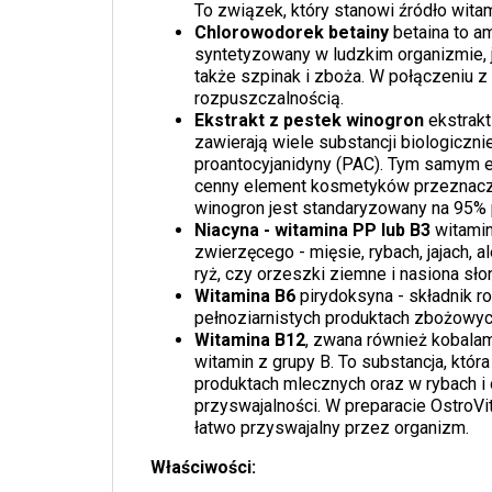
To związek, który stanowi źródło witam
Chlorowodorek betainy
betaina to am
syntetyzowany w ludzkim organizmie, je
także szpinak i zboża. W połączeniu 
rozpuszczalnością.
Ekstrakt z pestek winogron
ekstrakt
zawierają wiele substancji biologiczni
proantocyjanidyny (PAC). Tym samym e
cenny element kosmetyków przeznaczon
winogron jest standaryzowany na 95% 
Niacyna - witamina PP lub B3
witamin
zwierzęcego - mięsie, rybach, jajach, 
ryż, czy orzeszki ziemne i nasiona sło
Witamina B6
pirydoksyna - składnik 
pełnoziarnistych produktach zbożowych
Witamina B12
, zwana również kobala
witamin z grupy B. To substancja, któ
produktach mlecznych oraz w rybach i 
przyswajalności. W preparacie OstroVi
łatwo przyswajalny przez organizm.
Właściwości: