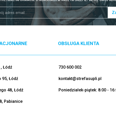
TRZYMAĆ INFORMACJE O NOWŚCIACH W NASZYM SKLEPIE? WPISZ SWÓJ ADRE
Za
TACJONARNE
OBSŁUGA KLIENTA
, Łódź
730 600 002
o 95, Łódź
kontakt@strefasupli.pl
go 48, Łódź
Poniedziałek-piątek: 8:00 - 16
8, Pabianice