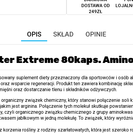
DOSTAWA OD
LOJALN
249ZŁ
OPIS
SKŁAD
OPINIE
ster Extreme 80kaps. Ami
sowany suplement diety przeznaczony dla sportowców i osób ak
raz wsparcie regeneracji. Produkt ten zawiera kombinację skład
ięśni oraz dostarczanie tlenu i składników odżywczych.
G
organiczny związek chemiczny, który stanowi połączenie soli 
akim jest arginina. Połączenie tych molekuł skutkuje powstani
ny, czyli organicznego związku chemicznego z grupy aminokwas
wasem jabłkowym w jedną molekułę. To związek, który wyróżnia
z korzenia rośliny z rodziny szarłatowatych, która jest szeroko