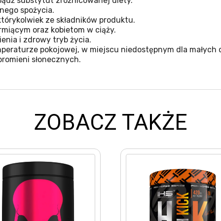
ądź substytut zróżnicowanej diety.
nego spożycia.
tórykolwiek ze składników produktu.
miącym oraz kobietom w ciąży.
nia i zdrowy tryb życia.
eraturze pokojowej, w miejscu niedostępnym dla małych d
promieni słonecznych.
ZOBACZ TAKŻE