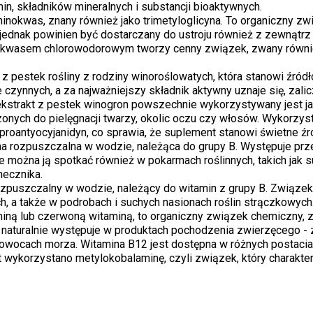
in, składników mineralnych i substancji bioaktywnych.
inokwas, znany również jako trimetyloglicyna. To organiczny zw
dnak powinien być dostarczany do ustroju również z zewnątrz - z
z kwasem chlorowodorowym tworzy cenny związek, zwany również
 z pestek rośliny z rodziny winoroślowatych, która stanowi źród
e czynnych, a za najważniejszy składnik aktywny uznaje się, za
kstrakt z pestek winogron powszechnie wykorzystywany jest jak
ych do pielęgnacji twarzy, okolic oczu czy włosów. Wykorzysta
proantyocyjanidyn, co sprawia, że suplement stanowi świetne ź
a rozpuszczalna w wodzie, należąca do grupy B. Występuje pr
ale można ją spotkać również w pokarmach roślinnych, takich jak
necznika.
rozpuszczalny w wodzie, należący do witamin z grupy B. Związ
, a także w podrobach i suchych nasionach roślin strączkowych
miną lub czerwoną witaminą, to organiczny związek chemiczny, 
ra naturalnie występuje w produktach pochodzenia zwierzęcego -
owocach morza. Witamina B12 jest dostępna w różnych postaciach
t wykorzystano metylokobalaminę, czyli związek, który charakte