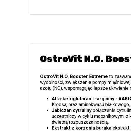
OstroVit N.O. Boo
OstroVit N.O. Booster Extreme
to zaawan
wydolności, zwiększenie pompy mięśniowej o
azotu (NO), wspomagając lepsze ukrwienie m
Alfa-ketoglutaran L-argininy - AAK
Krebsa, oraz aminokwasu białkowego, j
Jabłczan cytruliny
połączenie cytruli
uczestniczy w cyklu mocznikowym, z k
świetną rozpuszczalnością.
Ekstrakt z korzenia buraka
ekstrakt 