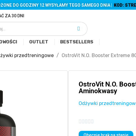
ŻONE DO GODZINY 12 WYSYŁAMY TEGO SAMEGO DNIA |
KOD: STRE
Ć ZA 30 DNI
OWOŚCI
OUTLET
BESTSELLERS
żywki przedtreningowe
OstroVit N.O. Booster Extreme 
OstroVit N.O. Boo
Aminokwasy
Odżywki przedtreningow





Obecnie brak na stanie