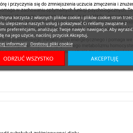
 i przyczynia się do zmniejszenia uczucia zmęczenia i znużeni
pomaga w zachowaniu optymalnych funkcji psychologicznych. To 
 energetycznego i wspiera właściwą pracę układu nerwowego.
itryna korzysta z własnych plików cookie i plików cookie stron trzec
śród składników suplementu przyczynia się do utrzymania praw
lu ulepszenia naszych usług i pokazywać Ci reklamy związane z
nerwowego. To związek, który pomaga we właściwej produkcji k
mi preferencjami, analizując Twoje nawyki nawigacja. Aby wyrazić
ę na jego użycie, naciśnij przycisk Akceptuj.
ymania prawidłowego metabolizmu energetycznego i pomaga we
ej informacji
Dostosuj pliki cookie
kowo wspiera utrzymanie optymalnego metabolizmu homocyste
że przyczynia się do zmniejszenia uczucia zmęczenia i znużeni
ODRZUĆ WSZYSTKO
AKCEPTUJĘ