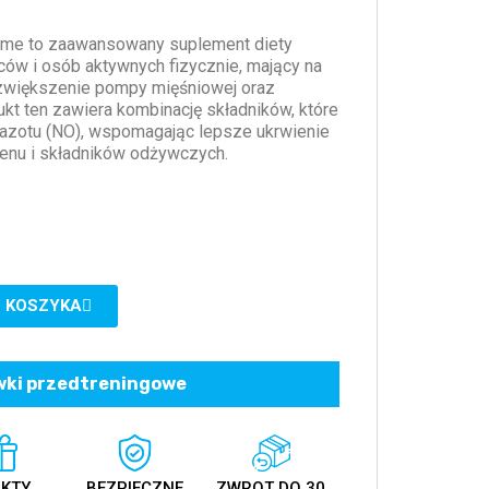
reme to zaawansowany suplement diety
ów i osób aktywnych fizycznie, mający na
 zwiększenie pompy mięśniowej oraz
ukt ten zawiera kombinację składników, które
u azotu (NO), wspomagając lepsze ukrwienie
lenu i składników odżywczych.
 KOSZYKA
ki przedtreningowe
KTY
BEZPIECZNE
ZWROT DO 30