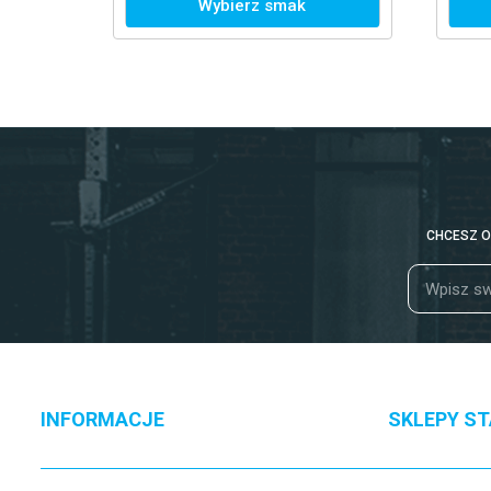
WYTRZ
Wybierz smak
Wybi
CHCESZ O
INFORMACJE
SKLEPY S