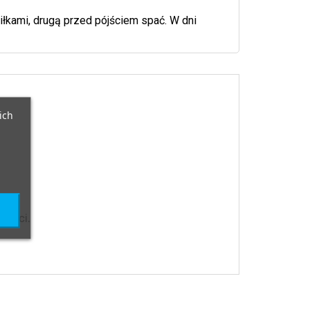
łkami, drugą przed pójściem spać. W dni
ich
zieci.