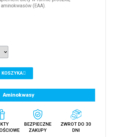
h aminokwasów (EAA).
 KOSZYKA
Aminokwasy
KTY
BEZPIECZNE
ZWROT DO 30
OŚCIOWE
ZAKUPY
DNI