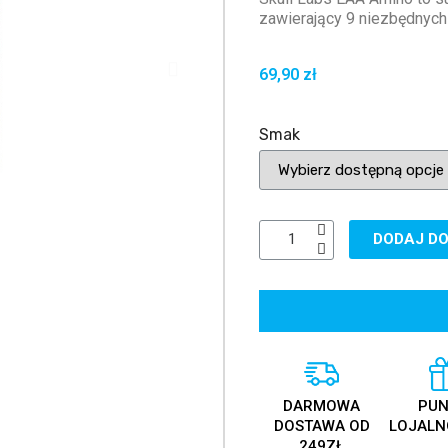
zawierający 9 niezbędnyc
69,90 zł
Smak
DODAJ DO
DARMOWA
PUN
DOSTAWA OD
LOJALN
249ZŁ