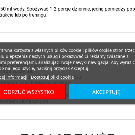
50 ml wody. Spożywać 1-2 porcje dziennie, jedną pomiędzy posi
akcie lub po treningu.
itryna korzysta z własnych plików cookie i plików cookie stron trzec
lu ulepszenia naszych usług i pokazywać Ci reklamy związane z
mi preferencjami, analizując Twoje nawyki nawigacja. Aby wyrazić
ądź substytut zróżnicowanej diety.
ę na jego użycie, naciśnij przycisk Akceptuj.
nego spożycia.
ej informacji
Dostosuj pliki cookie
tórykolwiek ze składników produktu.
miącym oraz kobietom w ciąży.
nia i zdrowy tryb życia.
ODRZUĆ WSZYSTKO
AKCEPTUJĘ
eraturze pokojowej, w miejscu niedostępnym dla małych d
promieni słonecznych.