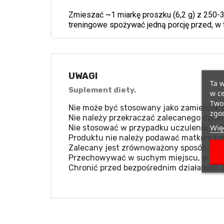
Zmieszać ~1 miarkę proszku (6,2 g) z 250-3
treningowe spożywać jedną porcję przed, w tr
UWAGI
Ta w
Suplement diety.
w ce
Twoi
Nie może być stosowany jako zamiennik b
zgod
Nie należy przekraczać zalecanego dzien
Więc
Nie stosować w przypadku uczulenia na k
Produktu nie należy podawać matkom kar
Zalecany jest zrównoważony sposób żywie
Przechowywać w suchym miejscu, w temp
Chronić przed bezpośrednim działaniem 