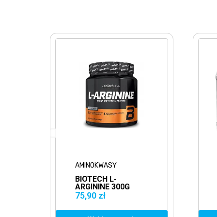
AMINOKWASY
AMINOKW
BIOTECH L-
EVOLIT
ARGININE 300G
CITRULL
ARGININA
MALATE
75,90 zł
34,90 zł
CYTRUL
REGENE