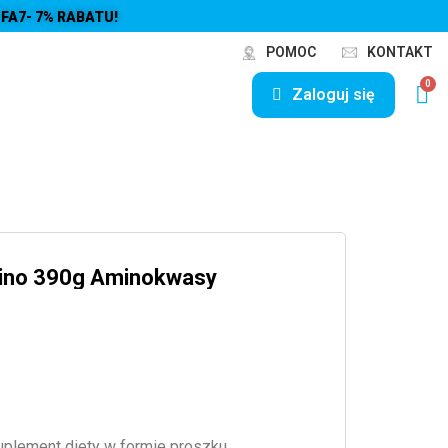
FA7- 7% RABATU!
POMOC
KONTAKT
Zaloguj się
mino 390g Aminokwasy
uplement diety w formie proszku,