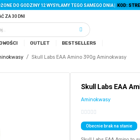
ŻONE DO GODZINY 12 WYSYŁAMY TEGO SAMEGO DNIA |
KOD: STRE
Ć ZA 30 DNI
OWOŚCI
OUTLET
BESTSELLERS
inokwasy
Skull Labs EAA Amino 390g Aminokwasy
Skull Labs EAA A
Aminokwasy





Obecnie brak na stanie
Skull Labs EAA Amino to s