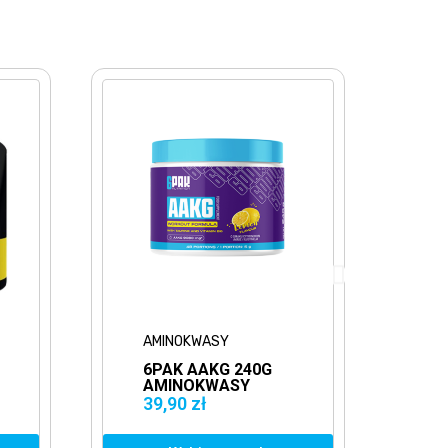
AMINOKWASY
AMINOKWA
6PAK AAKG 240G
BIOTECH 
AMINOKWASY
ENERGY Z
AMINOKW
39,90 zł
7
79,90 zł
EGZOGEN
KOFEINA