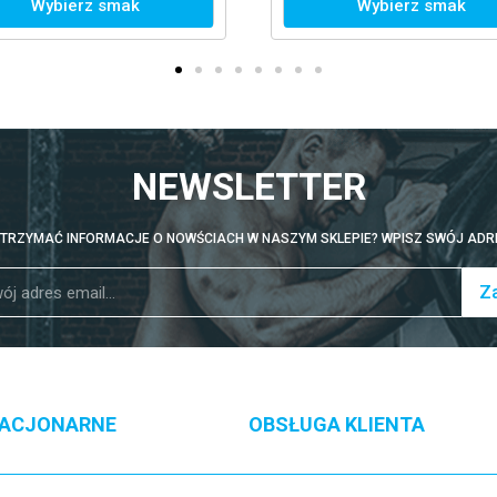
YMAŁOŚĆ
erz smak
Wybierz smak
NEWSLETTER
TRZYMAĆ INFORMACJE O NOWŚCIACH W NASZYM SKLEPIE? WPISZ SWÓJ ADRE
Za
TACJONARNE
OBSŁUGA KLIENTA