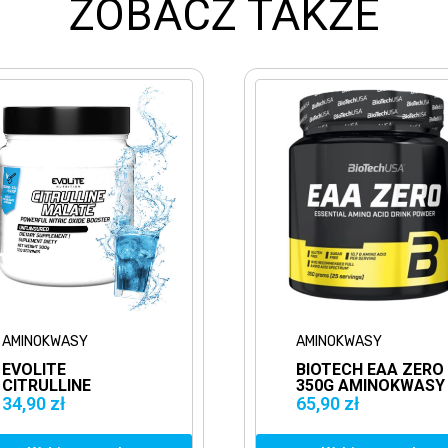
ZOBACZ TAKŻE
ASY
AMINOKWASY
E
BIOTECH EAA ZERO
INE
350G AMINOKWASY
 300G
65,90 zł
INA
RACJA