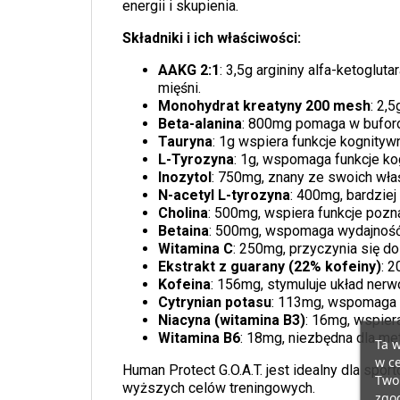
energii i skupienia.
Składniki i ich właściwości:
AAKG 2:1
: 3,5g argininy alfa-ketoglu
mięśni.
Monohydrat kreatyny 200 mesh
: 2,
Beta-alanina
: 800mg pomaga w bufor
Tauryna
: 1g wspiera funkcje kognityw
L-Tyrozyna
: 1g, wspomaga funkcje kog
Inozytol
: 750mg, znany ze swoich wła
N-acetyl L-tyrozyna
: 400mg, bardzie
Cholina
: 500mg, wspiera funkcje poz
Betaina
: 500mg, wspomaga wydajność 
Witamina C
: 250mg, przyczynia się do
Ekstrakt z guarany (22% kofeiny)
: 
Kofeina
: 156mg, stymuluje układ nerw
Cytrynian potasu
: 113mg, wspomaga r
Niacyna (witamina B3)
: 16mg, wspier
Witamina B6
: 18mg, niezbędna dla met
Ta w
w ce
Human Protect G.O.A.T. jest idealny dla spo
Twoi
wyższych celów treningowych.
zgod