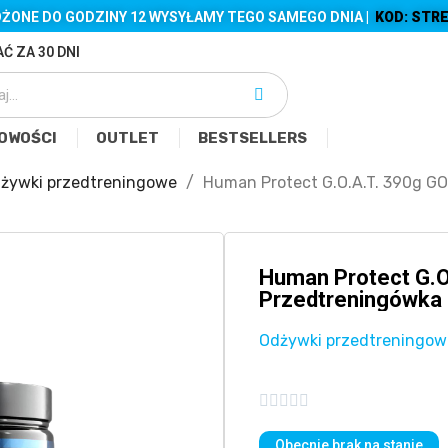
ŻONE DO GODZINY 12 WYSYŁAMY TEGO SAMEGO DNIA |
KOD: STRE
Ć ZA 30 DNI
OWOŚCI
OUTLET
BESTSELLERS
żywki przedtreningowe
Human Protect G.O.A.T. 390g G
Human Protect G.
Przedtreningówka
Odżywki przedtreningow





Obecnie brak na stanie