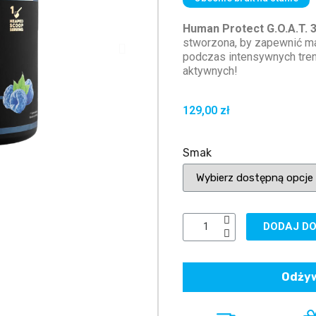
Human Protect G.O.A.T. 
stworzona, by zapewnić m
podczas intensywnych tren
aktywnych!
129,00 zł
Smak
DODAJ DO
Odżyw