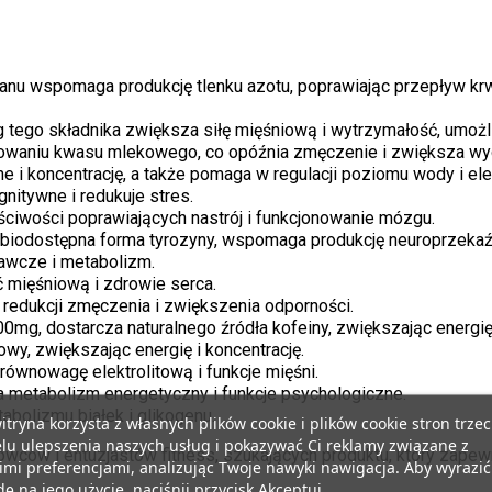
taranu wspomaga produkcję tlenku azotu, poprawiając przepływ k
5g tego składnika zwiększa siłę mięśniową i wytrzymałość, umożli
owaniu kwasu mlekowego, co opóźnia zmęczenie i zwiększa wy
ne i koncentrację, a także pomaga w regulacji poziomu wody i ele
nitywne i redukuje stres.
ściwości poprawiających nastrój i funkcjonowanie mózgu.
j biodostępna forma tyrozyny, wspomaga produkcję neuroprzekaź
nawcze i metabolizm.
mięśniową i zdrowie serca.
 redukcji zmęczenia i zwiększenia odporności.
200mg, dostarcza naturalnego źródła kofeiny, zwiększając energię
owy, zwiększając energię i koncentrację.
ównowagę elektrolitową i funkcje mięśni.
a metabolizm energetyczny i funkcje psychologiczne.
abolizmu białek i glikogenu.
itryna korzysta z własnych plików cookie i plików cookie stron trzec
lu ulepszenia naszych usług i pokazywać Ci reklamy związane z
rtowców i entuzjastów fitness, szukających produktu, który zape
mi preferencjami, analizując Twoje nawyki nawigacja. Aby wyrazić
ę na jego użycie, naciśnij przycisk Akceptuj.