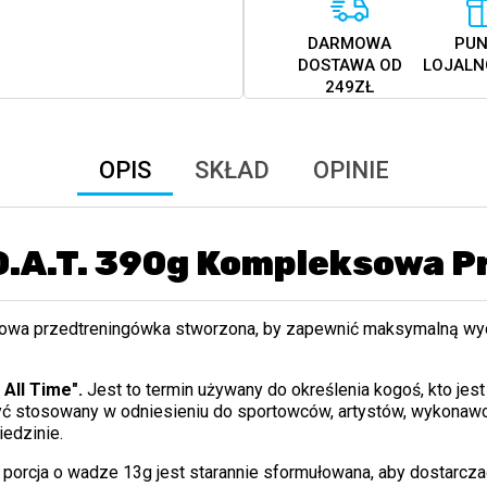
DARMOWA
PUN
DOSTAWA OD
LOJALN
249ZŁ
OPIS
SKŁAD
OPINIE
O.A.T. 390g Kompleksowa 
owa przedtreningówka stworzona, by zapewnić maksymalną wyd
All Time".
Jest to termin używany do określenia kogoś, kto jes
yć stosowany w odniesieniu do sportowców, artystów, wykonawcó
edzinie.
porcja o wadze 13g jest starannie sformułowana, aby dostarczać