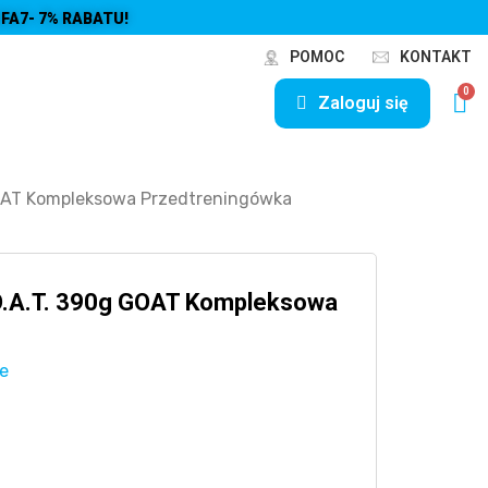
FA7- 7% RABATU!
POMOC
KONTAKT
Zaloguj się
OAT Kompleksowa Przedtreningówka
O.A.T. 390g GOAT Kompleksowa
e