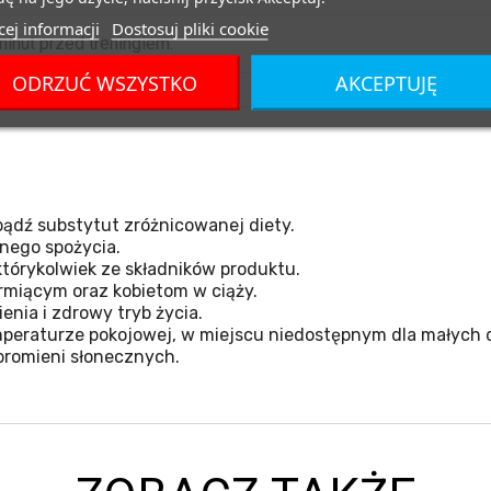
ej informacji
Dostosuj pliki cookie
minut przed treningiem.
ODRZUĆ WSZYSTKO
AKCEPTUJĘ
ądź substytut zróżnicowanej diety.
nego spożycia.
tórykolwiek ze składników produktu.
miącym oraz kobietom w ciąży.
nia i zdrowy tryb życia.
eraturze pokojowej, w miejscu niedostępnym dla małych d
promieni słonecznych.