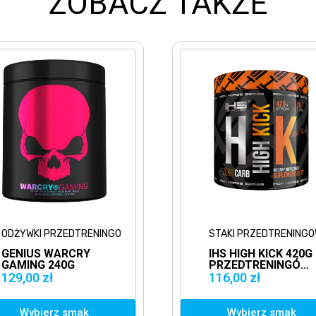
ZOBACZ TAKŻE
STAKI PRZEDTRENINGOWE
ODŻYWKI
IHS HIGH KICK 420G
UNIVER
PRZEDTRENINGÓWKA
PUMP 3
SZTUKI WALKI
MOCNA
116,00 zł
249,90 zł
MIĘŚN
Wybierz smak
Dodaj