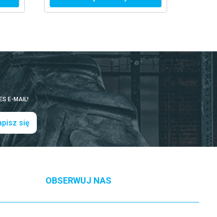
S E-MAIL!
pisz się
OBSERWUJ NAS