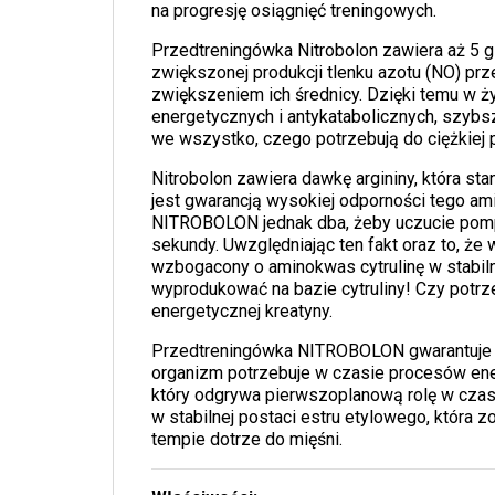
na progresję osiągnięć treningowych.
Przedtreningówka Nitrobolon zawiera aż 5 
zwiększonej produkcji tlenku azotu (NO) pr
zwiększeniem ich średnicy. Dzięki temu w ży
energetycznych i antykatabolicznych, szy
we wszystko, czego potrzebują do ciężkiej p
Nitrobolon zawiera dawkę argininy, która stan
jest gwarancją wysokiej odporności tego am
NITROBOLON jednak dba, żeby uczucie pompy
sekundy. Uwzględniając ten fakt oraz to, ż
wzbogacony o aminokwas cytrulinę w stabiln
wyprodukować na bazie cytruliny! Czy pot
energetycznej kreatyny.
Przedtreningówka NITROBOLON gwarantuje ni
organizm potrzebuje w czasie procesów ene
który odgrywa pierwszoplanową rolę w cza
w stabilnej postaci estru etylowego, która 
tempie dotrze do mięśni.