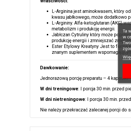
Właściwości:
L-Arginina jest aminokwasem, który od
kwasu jabłkowego, może dodatkowo po
L-Argininy. Alfa-ketoglutaran (AKG) ws
metabolizm i produkcję energii.
Ta w
Jabłczan Cytruliny który może popraw
w ce
produkcję energii i zmniejszać zmęcze
Twoi
Ester Etylowy Kreatyny
Jest to forma 
zgod
znanym suplementem wspomagającym zw
Więc
Dawkowanie:
Jednorazową porcję preparatu – 4 kapsułki 
W dni treningowe
: I porcja 30 min. przed p
W dni nietreningowe
: I porcja 30 min. prz
Nie należy przekraczać zalecanej porcji do s