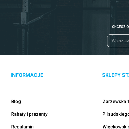
CHCESZ O
INFORMACJE
SKLEPY S
Blog
Zarzewska 1
Rabaty i prezenty
Piłsudskieg
Regulamin
Więckowskie