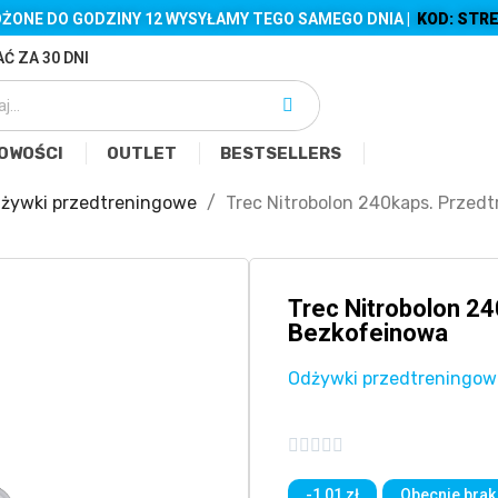
ŻONE DO GODZINY 12 WYSYŁAMY TEGO SAMEGO DNIA |
KOD: STRE
Ć ZA 30 DNI
OWOŚCI
OUTLET
BESTSELLERS
żywki przedtreningowe
Trec Nitrobolon 240kaps. Prze
Trec Nitrobolon 2
Bezkofeinowa
Odżywki przedtreningow





-1,01 zł
Obecnie brak 