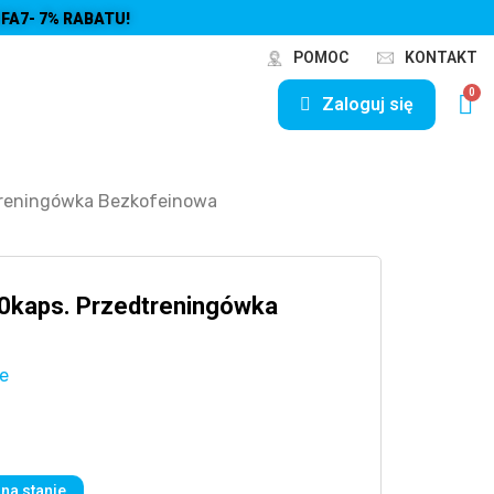
FA7- 7% RABATU!
POMOC
KONTAKT
Zaloguj się
dtreningówka Bezkofeinowa
40kaps. Przedtreningówka
e
na stanie