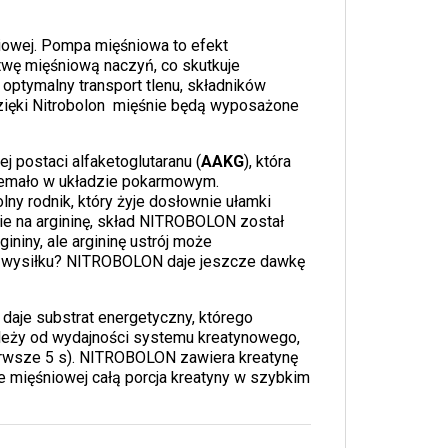
iowej. Pompa mięśniowa to efekt
stwę mięśniową naczyń, co skutkuje
 optymalny transport tlenu, składników
zięki Nitrobolon mięśnie będą wyposażone
ej postaci alfaketoglutaranu (
AAKG
), która
 niemało w układzie pokarmowym.
y rodnik, który żyje dosłownie ułamki
ie na argininę, skład NITROBOLON został
niny, ale argininę ustrój może
o wysiłku? NITROBOLON daje jeszcze dawkę
daje substrat energetyczny, którego
ależy od wydajności systemu kreatynowego,
erwsze 5 s). NITROBOLON zawiera kreatynę
ie mięśniowej całą porcja kreatyny w szybkim