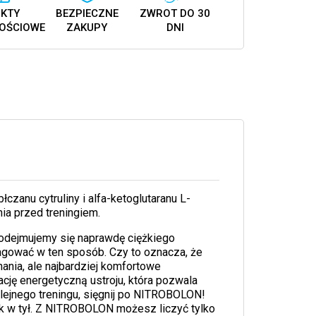
KTY
BEZPIECZNE
ZWROT DO 30
OŚCIOWE
ZAKUPY
DNI
czanu cytruliny i alfa-ketoglutaranu L-
ia przed treningiem.
odejmujemy się naprawdę ciężkiego
agować w ten sposób. Czy to oznacza, że
ania, ale najbardziej komfortowe
ję energetyczną ustroju, która pozwala
kolejnego treningu, sięgnij po NITROBOLON!
rok w tył. Z NITROBOLON możesz liczyć tylko