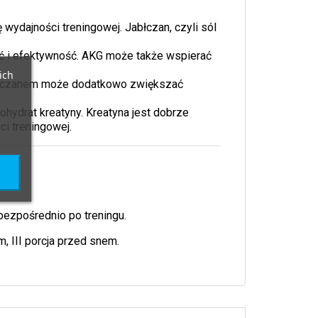
ydajności treningowej. Jabłczan, czyli sól
ość i efektywność. AKG może także wspierać
ich
jabłczanem może dodatkowo zwiększać
ohydrat kreatyny. Kreatyna jest dobrze
i treningowej.
a bezpośrednio po treningu.
m, III porcja przed snem.