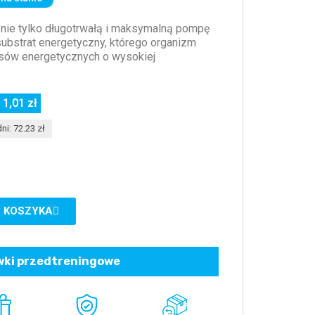
e nie tylko długotrwałą i maksymalną pompę
substrat energetyczny, którego organizm
esów energetycznych o wysokiej
 1,01 zł
ni: 72.23 zł
 KOSZYKA
ki przedtreningowe