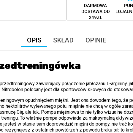
DARMOWA
PUN
DOSTAWA OD
LOJALN
249ZŁ
OPIS
SKŁAD
OPINIE
rzedtreningówka
przedtreningowy zawierający połączenie jabłczanu L-argininy, jabł
. Nitrobolon polecany jest dla sportowców siłowych do stosowan
reningowym opuchnięciem mięśni. Jest ona dowodem tego, że p
 hektolitrów wylewanego potu, mięśnie nie chcą w ogóle zare
smucę Cię, ale tak. Pompa mięśniowa to nie tylko wizualne dozn
reningu. To właśnie pompa odpowiada za maksymalną aktywizac
 nie jesteś w stanie sam doprowadzić mięśni do pompy, nie trać 
lbo rezygnujesz z ostatnich powtórzeń z powodu braku sił, to k