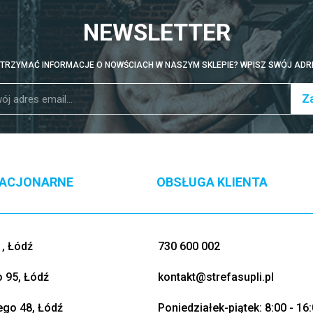
NEWSLETTER
TRZYMAĆ INFORMACJE O NOWŚCIACH W NASZYM SKLEPIE? WPISZ SWÓJ ADRE
Za
TACJONARNE
OBSŁUGA KLIENTA
, Łódź
730 600 002
o 95, Łódź
kontakt@strefasupli.pl
go 48, Łódź
Poniedziałek-piątek: 8:00 - 16