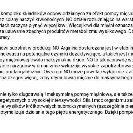
g kompleks składników odpowiedzialnych za efekt pompy mięśn
zez ściany naczyń krwionośnych. NO działa rozluźniająco na war
łach zaczyna płynąć więcej krwi. Więcej krwi dla mięśni oznacza
bsze usuwanie zbędnych produktów metabolizmu wysiłkowego. D
racy.
owi substrat w produkcji NO. Arginina dostarczana jest w stabiln
inokwasu na potencjalne czynniki dezaktywujące, a takich jest
 mięśniowej trwało maksymalnie długo. NO to tak naprawdę woln
e wiele narządów w organizmie wykazuje wysokie zapotrzebowan
ej postaci jabłczanu. Owszem NO może powstać wyłącznie z argi
rzeba czegoś więcej, żeby stymulować mięśnie do maksymalneg
e tylko długotrwałą i maksymalną pompę mięśniową, ale także 
rgetycznych o wysokiej intensywności. Siła i moc organizmu z
sie wysiłków krótkotrwałych submaksymalnych (szczególnie pi
zoptymalizuje działanie tego piętra energetycznego. Dzięki pomp