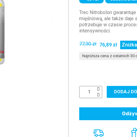
Trec Nitrobolon gwarantuj
mięśniową, ale także daje 
potrzebuje w czasie proc
intensywności.
77,90 zł
76,89 zł
Zniżka
Najniższa cena z ostatnich 30 d
DODAJ DO
Odżyw