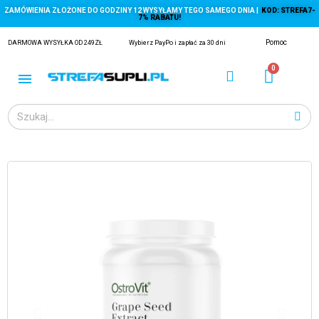
ZAMÓWIENIA ZŁOŻONE DO GODZINY 12 WYSYŁAMY TEGO SAMEGO DNIA |
KOD: STREFA7-
7% RABATU!
Pomoc
DARMOWA WYSYŁKA OD 249ZŁ
Wybierz PayPo i zapłać za 30 dni
ĄGACZE
EJ Z KRYLA)