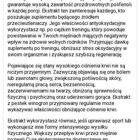
gwarantuje wysoką zawartość prozdrowotnych polifenoli
w każdej porcji. Ekstrakt ten zainteresuje każdego, kto
poszukuje suplementu będącego źródłem
przeciwutleniaczy. Jego właściwości antyoksydacyjne
wykorzystasz np. po ciężkim treningu, który powoduje
powstawanie w Twoich mięśniach mających negatywny
wpływ na zdrowie wolnych rodników. Przyjmując dawkę
suplementu po treningu, obniżasz stres oksydacyjny w
swoim organizmie i zyskujesz szybszą regenerację.
Pojawiające się stany wysokiego ciśnienia krwi nie są
niczym przyjemnym. Zazwyczaj objawiają się one bólem
lub zawrotami głowy, zwiększoną potliwością skóry,
nieregularną pracą serca, bezsennością,
zaczerwienieniami na twarzy, obniżoną sprawnością
fizyczną i psychiczną oraz uderzeniami gorąca. Ekstrakt
z pestek winogron przyjmowany regularnie może
wykazywać właściwości obniżające ciśnienie krwi.
Ekstrakt wykorzystasz również, jeśli uprawiasz sport lub
wykonujesz inne formy intensywnego wysiłku
fizycznego. Większy przepływ krwi przez mięśnie
pozwali Ci na skuteczniejsze dostarczenie im