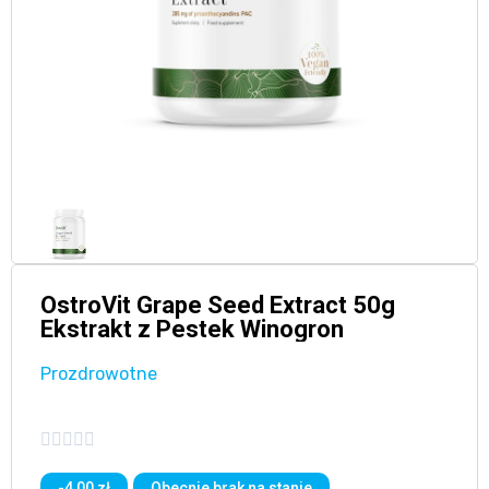
OstroVit Grape Seed Extract 50g
Ekstrakt z Pestek Winogron
Prozdrowotne





-4,00 zł
Obecnie brak na stanie