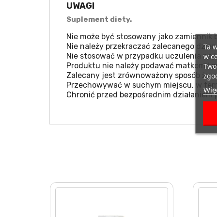
UWAGI
Suplement diety.
Nie może być stosowany jako zamiennik b
Nie należy przekraczać zalecanego dzien
Ta w
Nie stosować w przypadku uczulenia na k
w ce
Produktu nie należy podawać matkom kar
Twoi
Zalecany jest zrównoważony sposób żywie
zgod
Przechowywać w suchym miejscu, w temp
Więc
Chronić przed bezpośrednim działaniem 