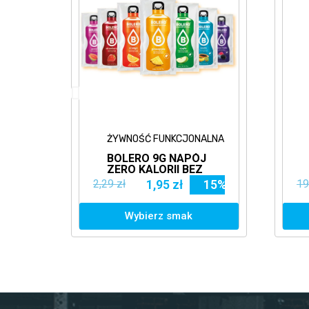
ALNA
ŻYWNOŚĆ FUNKCJONALNA
BOLERO 9G NAPÓJ
ZERO KALORII BEZ
CUKRU SASZETKI
2,29 zł
1,95 zł
15%
19
Wybierz smak