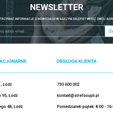
NEWSLETTER
TRZYMAĆ INFORMACJE O NOWŚCIACH W NASZYM SKLEPIE? WPISZ SWÓJ ADRE
Za
TACJONARNE
OBSŁUGA KLIENTA
, Łódź
730 600 002
o 95, Łódź
kontakt@strefasupli.pl
go 48, Łódź
Poniedziałek-piątek: 8:00 - 16