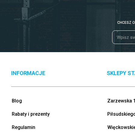
CHCESZ O
INFORMACJE
SKLEPY S
Blog
Zarzewska 1
Rabaty i prezenty
Piłsudskieg
Regulamin
Więckowskie