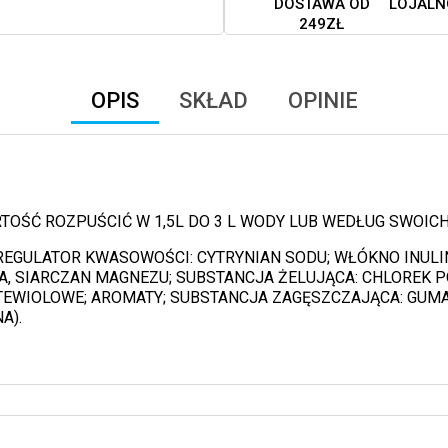
DOSTAWA OD
LOJALN
249ZŁ
OPIS
SKŁAD
OPINIE
TOŚĆ ROZPUŚCIĆ W 1,5L DO 3 L WODY LUB WEDŁUG SWOI
 REGULATOR KWASOWOŚCI: CYTRYNIAN SODU; WŁÓKNO INUL
, SIARCZAN MAGNEZU; SUBSTANCJA ŻELUJĄCA: CHLOREK P
TEWIOLOWE; AROMATY; SUBSTANCJA ZAGĘSZCZAJĄCA: GUMA 
A).