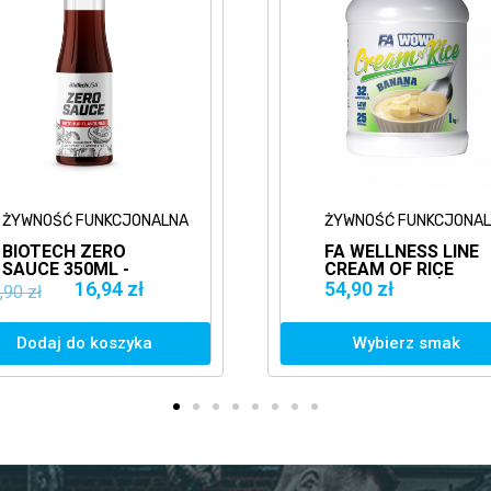
ŻYWNOŚĆ FUNKCJONALNA
ŻYWNOŚĆ FUNKCJONA
BIOTECH ZERO
FA WELLNESS LINE
SAUCE 350ML -
CREAM OF RICE
KETCHUP
1KG KLEIK RYŻOWY
16,94 zł
54,90 zł
,90 zł
Dodaj do koszyka
Wybierz smak