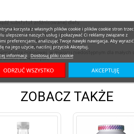
ądź substytut zróżnicowanej diety.
nego spożycia.
itryna korzysta z własnych plików cookie i plików cookie stron trzec
tórykolwiek ze składników produktu.
lu ulepszenia naszych usług i pokazywać Ci reklamy związane z
miącym oraz kobietom w ciąży.
mi preferencjami, analizując Twoje nawyki nawigacja. Aby wyrazić
nia i zdrowy tryb życia.
ę na jego użycie, naciśnij przycisk Akceptuj.
eraturze pokojowej, w miejscu niedostępnym dla małych d
ej informacji
Dostosuj pliki cookie
promieni słonecznych.
ODRZUĆ WSZYSTKO
AKCEPTUJĘ
ZOBACZ TAKŻE