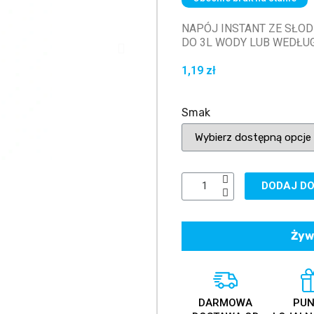
NAPÓJ INSTANT ZE SŁOD
DO 3L WODY LUB WEDŁU
1,19 zł
Smak
DODAJ DO
Żyw
DARMOWA
PUN