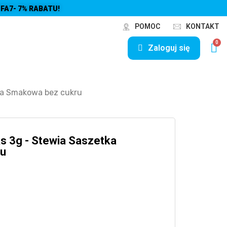
FA7- 7% RABATU!
POMOC
KONTAKT
Zaloguj się
tka Smakowa bez cukru
ks 3g - Stewia Saszetka
ru