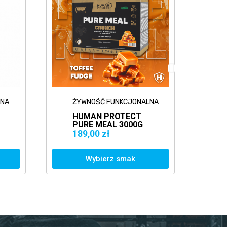
LNA
ŻYWNOŚĆ FUNKCJONALNA
Ż
HUMAN PROTECT
H
PURE MEAL 3000G
P
ZAMIENNIK
Z
189,00 zł
3
POSIŁKU
P
Wybierz smak