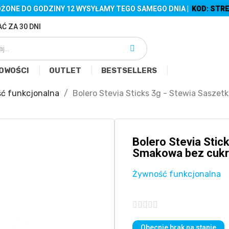
ŻONE DO GODZINY 12 WYSYŁAMY TEGO SAMEGO DNIA |
KOD: STRE
Ć ZA 30 DNI
OWOŚCI
OUTLET
BESTSELLERS
ć funkcjonalna
Bolero Stevia Sticks 3g - Stewia Sasze
Bolero Stevia Stic
Smakowa bez cuk
Żywność funkcjonalna





Obecnie brak na stanie