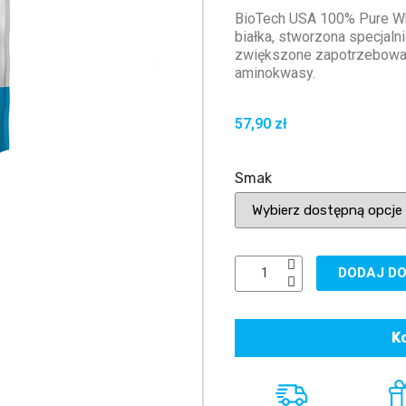
BioTech USA 100% Pure Wh
białka, stworzona specjaln
zwiększone zapotrzebowani
aminokwasy.
57,90 zł
Smak
DODAJ DO
K