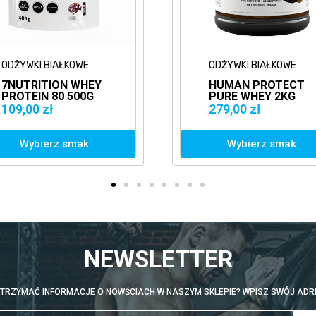
ODŻYWKI BIAŁKOWE
ODŻYWKI
HUMAN PROTECT
HUMAN
PURE WHEY 2KG
PURE W
BIAŁKO
BIAŁKO
279,00 zł
139,00 
KONCENTRAT WPC
KONCE
Wybierz smak
Wyb
NEWSLETTER
TRZYMAĆ INFORMACJE O NOWŚCIACH W NASZYM SKLEPIE? WPISZ SWÓJ ADRE