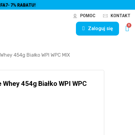
FA7- 7% RABATU!
POMOC
KONTAKT
Zaloguj się
 Whey 454g Białko WPI WPC MIX
e Whey 454g Białko WPI WPC