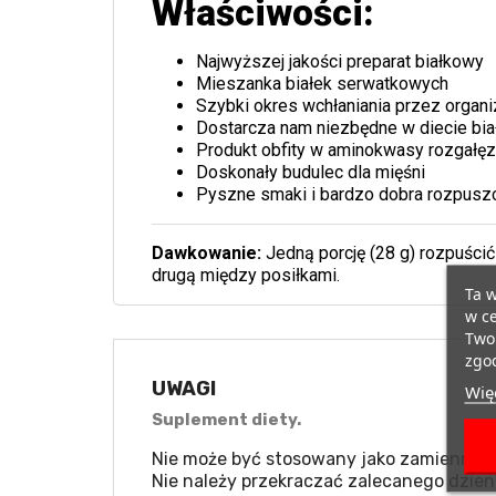
Właściwości:
Najwyższej jakości preparat białkowy
Mieszanka białek serwatkowych
Szybki okres wchłaniania przez organ
Dostarcza nam niezbędne w diecie bia
Produkt obfity w aminokwasy rozgałę
Doskonały budulec dla mięśni
Pyszne smaki i bardzo dobra rozpusz
Dawkowanie:
Jedną porcję (28 g) rozpuścić
drugą między posiłkami.
Ta w
w ce
Twoi
zgod
UWAGI
Więc
Suplement diety.
Nie może być stosowany jako zamiennik b
Nie należy przekraczać zalecanego dzien