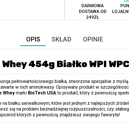
DARMOWA
PUN
DOSTAWA OD
LOJALN
249ZŁ
OPIS
SKŁAD
OPINIE
 Whey 454g Białko WPI WPC
porcja pełnowartościowego białka, stworzona specjalnie z myślą
zawarte w nich aminokwasy. Opisywany produkt w szczególności 
e Whey
marki
BioTech USA
to produkt, który z pewnością spełn
na białku serwatkowym, które jest jednym z najlepszych źród
niesz się na problem beznadziejnej rozpuszczalności, czy słab
spośród których z pewnością znajdziesz swojego faworyta!