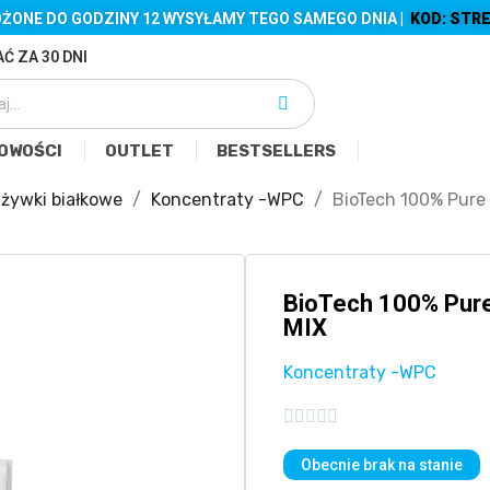
ŻONE DO GODZINY 12 WYSYŁAMY TEGO SAMEGO DNIA |
KOD: STRE
Ć ZA 30 DNI
OWOŚCI
OUTLET
BESTSELLERS
żywki białkowe
Koncentraty -WPC
BioTech 100% Pure
BioTech 100% Pur
MIX
Koncentraty -WPC





Obecnie brak na stanie