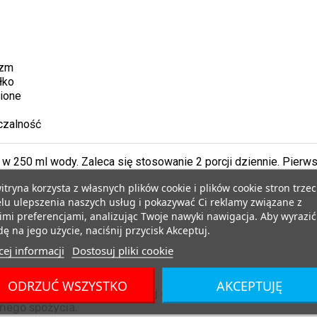
izm
łko
zione
czalność
 w 250 ml wody. Zaleca się stosowanie 2 porcji dziennie. Pierw
itryna korzysta z własnych plików cookie i plików cookie stron trzec
lu ulepszenia naszych usług i pokazywać Ci reklamy związane z
mi preferencjami, analizując Twoje nawyki nawigacja. Aby wyrazić
ę na jego użycie, naciśnij przycisk Akceptuj.
ej informacji
Dostosuj pliki cookie
ODRZUĆ WSZYSTKO
AKCEPTUJĘ
ądź substytut zróżnicowanej diety.
nego spożycia.