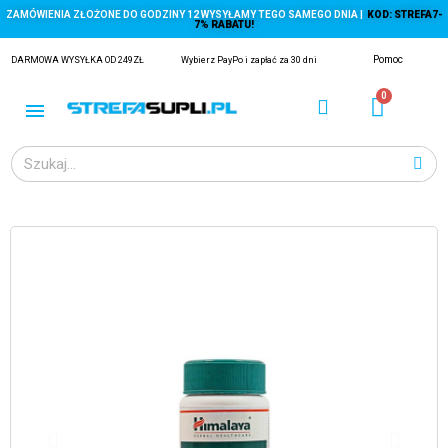
ZAMÓWIENIA ZŁOŻONE DO GODZINY 12 WYSYŁAMY TEGO SAMEGO DNIA |
KOD: STREFA7-
7% RABATU!
Pomoc
DARMOWA WYSYŁKA OD 249ZŁ
Wybierz PayPo i zapłać za 30 dni
ĄGACZE
EJ Z KRYLA)