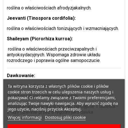
roślina o właściwościach afrodyzjakalnych.
Jeevanti (Tinospora cordifolia):
roślina o właściwościach tonizujących i wzmacniających.
Shaileyam (Picrorhiza kurroa):
roślina o właściwościach przeciwzapalnych i
antyoksydacyjnych. Wspomaga zdrowie układu
rozrodczego i poprawia ogólne samopoczucie.
Dawkowanie:
Początkowo 2 tabletki - 2 razy dziennie.
Ta witryna korzysta z własnych plików cookie i plików
cookie stron trzecich w celu ulepszenia naszych usług i
Przed posiłkiem popić ciepłą wodą.
pokazywać Ci reklamy związane z Twoimi preferencjami,
analizując Twoje nawyki nawigacja. Aby wyrazić zgodę na
Podstawowa kuracja 6-8 tygodni. Następnie 1 tabletka -
jego użycie, naciśnij przycisk Akceptuj.
2 razy dziennie przez 8 tygodni jako dawka
Więcej informacji
Dostosuj pliki cookie
podtrzymująca.