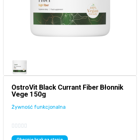
OstroVit Black Currant Fiber Błonnik
Vege 150g
Żywność funkcjonalna





Obecnie brak na stanie