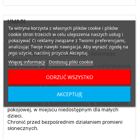
UWAGI
Ta witryna korzysta z własnych plików cookie i plików
Suplement diety.
cookie stron trzecich w celu ulepszenia naszych usług i
pokazywać Ci reklamy związane z Twoimi preferencjami,
Nie może być stosowany jako zamiennik bądź
analizując Twoje nawyki nawigacja. Aby wyrazić zgodę na
substytut zróżnicowanej diety.
jego użycie, naciśnij przycisk Akceptuj.
Nie należy przekraczać zalecanego dziennego
spożycia.
Więcej informacji
Dostosuj pliki cookie
Nie stosować w przypadku uczulenia na którykolwiek
ze składników produktu.
ODRZUĆ WSZYSTKO
Produktu nie należy podawać matkom karmiącym
oraz kobietom w ciąży.
Zalecany jest zrównoważony sposób żywienia i
AKCEPTUJĘ
zdrowy tryb życia.
Przechowywać w suchym miejscu, w temperaturze
pokojowej, w miejscu niedostępnym dla małych
dzieci.
Chronić przed bezpośrednim działaniem promieni
słonecznych.