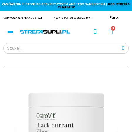
ZAMÓWIENIA ZŁOŻONE DO GODZINY 12 WYSYŁAMY TEGO SAMEGO DNIA |
KOD: STREFA7-
7% RABATU!
Pomoc
DARMOWA WYSYŁKA OD 249ZŁ
Wybierz PayPo i zapłać za 30 dni
ĄGACZE
EJ Z KRYLA)