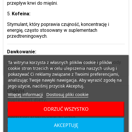
przepływ krwi do mięśni.
5.
Kofeina:
Stymulant, który poprawia czujność, koncentrację i
energię, często stosowany w suplementach
przedtreningowych.
Dawkowanie:
Ta witryna korzysta z własnych plików cookie i plików
Zmieszać 1 miarkę proszku (8,75g) z 150-200 ml wody.
cookie stron trzecich w celu ulepszenia naszych usług i
Spożywać 1 porcję rano i 1 porcję przed treningiem.
pokazywać Ci reklamy związane z Twoimi preferencjami,
analizując Twoje nawyki nawigacja. Aby wyrazić zgodę na
jego użycie, naciśnij przycisk Akceptuj.
UWAGI
Więcej informacji
Dostosuj pliki cookie
Suplement diety.
ODRZUĆ WSZYSTKO
Nie może być stosowany jako zamiennik bądź
substytut zróżnicowanej diety.
Nie należy przekraczać zalecanego dziennego
AKCEPTUJĘ
spożycia.