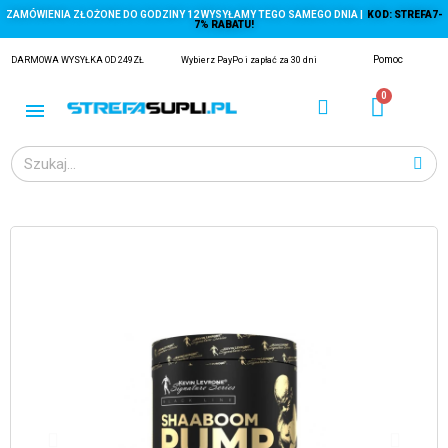
ZAMÓWIENIA ZŁOŻONE DO GODZINY 12 WYSYŁAMY TEGO SAMEGO DNIA |
KOD: STREFA7-
7% RABATU!
Pomoc
DARMOWA WYSYŁKA OD 249ZŁ
Wybierz PayPo i zapłać za 30 dni
ĄGACZE
EJ Z KRYLA)