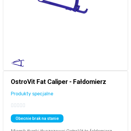
OstroVit Fat Caliper - Fałdomierz
Produkty specjalne





Obecnie brak na stanie