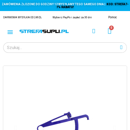
ZAMÓWIENIA ZŁOŻONE DO GODZINY 12 WYSYŁAMY TEGO SAMEGO DNIA |
KOD: STREFA7-
7% RABATU!
Pomoc
DARMOWA WYSYŁKA OD 249ZŁ
Wybierz PayPo i zapłać za 30 dni
ĄGACZE
EJ Z KRYLA)