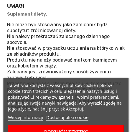
UWAGI
Suplement diety.
Nie może być stosowany jako zamiennik bądź
substytut zróżnicowanej diety.
Nie należy przekraczać zalecanego dziennego
spożycia.
Nie stosować w przypadku uczulenia na którykolwiek
ze składników produktu.
Produktu nie należy podawać matkom karmiącym
oraz kobietom w ciąży.
Zalecany jest zrównoważony sposób żywienia i
zdrowy tryb życia.
Przechowywać w suchym miejscu, w temperaturze
Ta witryna korzysta z własnych plików cookie i plików
pokojowej, w miejscu niedostępnym dla małych
cookie stron trzecich w celu ulepszenia naszych usług i
dzieci.
pokazywać Ci reklamy związane z Twoimi preferencjami,
Chronić przed bezpośrednim działaniem promieni
analizując Twoje nawyki nawigacja. Aby wyrazić zgodę na
słonecznych.
jego użycie, naciśnij przycisk Akceptuj.
Więcej informacji
Dostosuj pliki cookie
ZOBACZ TAKŻE