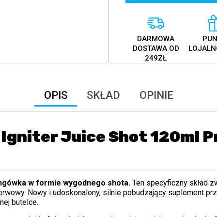
DARMOWA
PUN
DOSTAWA OD
LOJALN
249ZŁ
OPIS
SKŁAD
OPINIE
Igniter Juice Shot 120ml 
ningówka w formie wygodnego shota.
Ten specyficzny skład zw
nerwowy. Nowy i udoskonalony, silnie pobudzający suplement pr
ej butelce.