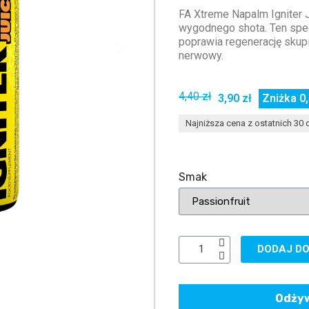
FA Xtreme Napalm Igniter 
wygodnego shota. Ten spec
poprawia regenerację skupi
nerwowy.
4,40 zł
3,90 zł
Zniżka 0,
Najniższa cena z ostatnich 30 d
Smak
DODAJ DO
Odżyw