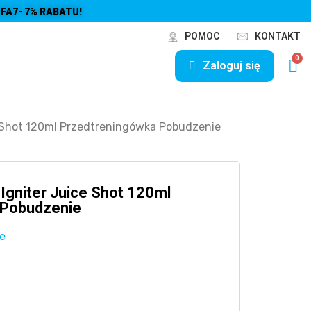
FA7- 7% RABATU!
POMOC
KONTAKT
Zaloguj się
 Shot 120ml Przedtreningówka Pobudzenie
Igniter Juice Shot 120ml
 Pobudzenie
e