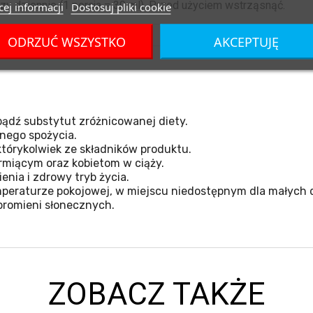
azy dziennie (1 porcja = 30 ml). Przed użyciem wstrząsnąć.
ej informacji
Dostosuj pliki cookie
ODRZUĆ WSZYSTKO
AKCEPTUJĘ
ądź substytut zróżnicowanej diety.
nego spożycia.
tórykolwiek ze składników produktu.
miącym oraz kobietom w ciąży.
nia i zdrowy tryb życia.
eraturze pokojowej, w miejscu niedostępnym dla małych d
promieni słonecznych.
ZOBACZ TAKŻE