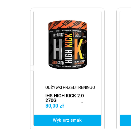
YWKI PRZEDTRENINGOWE
ODŻYWKI PRZEDTRENINGOW
HIGH KICK 2.0
GENIUS WARCRY
G
GAMING 240G
EDTRENINGÓWKA
KONCENTRACJA
00 zł
129,00 zł
TZYMAŁOŚĆ
SKUPIENIE
Wybierz smak
Wybierz smak