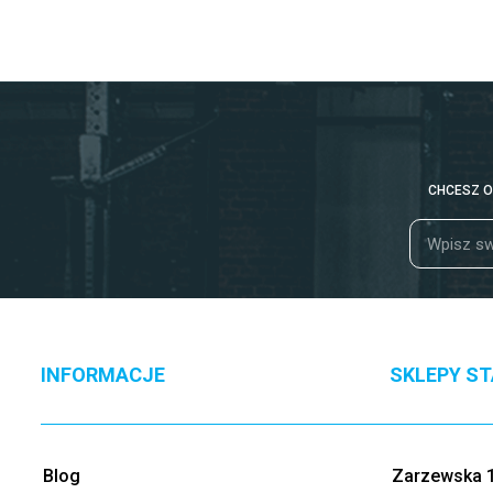
CHCESZ O
INFORMACJE
SKLEPY S
Blog
Zarzewska 1