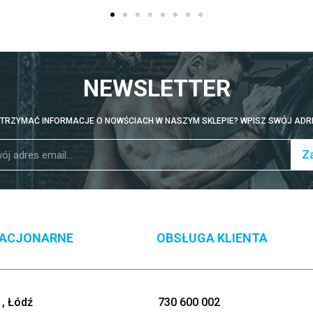
NEWSLETTER
TRZYMAĆ INFORMACJE O NOWŚCIACH W NASZYM SKLEPIE? WPISZ SWÓJ ADRE
Za
TACJONARNE
OBSŁUGA KLIENTA
, Łódź
730 600 002