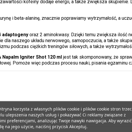
 zawartości kofeiny dodaje energii, a także zwiększa skupienie. D
aurynę i beta-alaninę, znacznie poprawiamy wytrzymałość, a uc
4 adaptogeny
oraz 2 aminokwasy. Dzięki temu zwiększa ilość ne
cie dla naszego układu nerwowego, samopoczucia, a także skupie
zmu podczas ciężkich treningów siłowych, a także wytrzymałoś
A Napalm Igniter Shot 120 ml
jest tak skomponowany, że spraw
łowej. Pomoże więc podczas procesu nauki, pisania egzaminu c
itryna korzysta z własnych plików cookie i plików cookie stron trzec
lu ulepszenia naszych usług i pokazywać Ci reklamy związane z
mi preferencjami, analizując Twoje nawyki nawigacja. Aby wyrazić
ę na jego użycie, naciśnij przycisk Akceptuj.