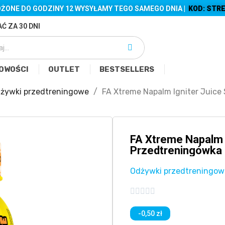
ŻONE DO GODZINY 12 WYSYŁAMY TEGO SAMEGO DNIA |
KOD: STRE
Ć ZA 30 DNI
OWOŚCI
OUTLET
BESTSELLERS
żywki przedtreningowe
FA Xtreme Napalm Igniter Juice
FA Xtreme Napalm 
Przedtreningówka
Odżywki przedtreningow





-0,50 zł