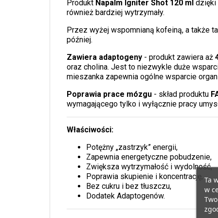
Produkt
Napalm Igniter Shot 120 ml
dzięki
również bardziej wytrzymały.
Przez wyżej wspomnianą kofeiną, a także t
później.
Zawiera adaptogeny
- produkt zawiera aż
oraz cholina. Jest to niezwykle duże wspar
mieszanka zapewnia ogólne wsparcie organi
Poprawia prace mózgu
- skład produktu
F
wymagającego tylko i wyłącznie pracy umys
Właściwości:
Potężny „zastrzyk” energii,
Zapewnia energetyczne pobudzenie,
Zwiększa wytrzymałość i wydolność,
Poprawia skupienie i koncentrację,
Ta w
Bez cukru i bez tłuszczu,
w ce
Dodatek Adaptogenów.
Twoi
zgod