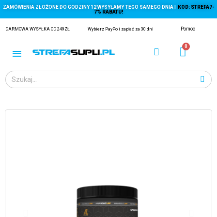
ZAMÓWIENIA ZŁOŻONE DO GODZINY 12 WYSYŁAMY TEGO SAMEGO DNIA |
KOD: STREFA7-
7% RABATU!
Pomoc
DARMOWA WYSYŁKA OD 249ZŁ
Wybierz PayPo i zapłać za 30 dni
ĄGACZE
EJ Z KRYLA)