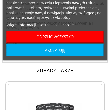
cookie stron trzecich w celu ulepszenia naszych usług i
Nie stosować w przypadku uczulenia na którykolwiek
pokazywać Ci reklamy związane z Twoimi preferencjami,
ze składników produktu.
analizując Twoje nawyki nawigacja. Aby wyrazić zgodę na
Produktu nie należy podawać matkom karmiącym
jego użycie, naciśnij przycisk Akceptuj.
oraz kobietom w ciąży.
Zalecany jest zrównoważony sposób żywienia i
Więcej informacji
Dostosuj pliki cookie
zdrowy tryb życia.
Przechowywać w suchym miejscu, w temperaturze
ODRZUĆ WSZYSTKO
pokojowej, w miejscu niedostępnym dla małych
dzieci.
Chronić przed bezpośrednim działaniem promieni
AKCEPTUJĘ
słonecznych.
ZOBACZ TAKŻE