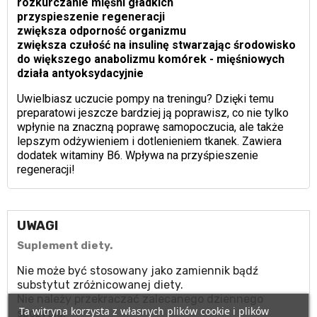
rozkurczanie mięśni gładkich
przyspieszenie regeneracji
zwiększa odporność organizmu
zwiększa czułość na insulinę stwarzając środowisko
do większego anabolizmu komórek - mięśniowych
działa antyoksydacyjnie
Uwielbiasz uczucie pompy na treningu? Dzięki temu
preparatowi jeszcze bardziej ją poprawisz, co nie tylko
wpłynie na znaczną poprawę samopoczucia, ale także
lepszym odżywieniem i dotlenieniem tkanek. Zawiera
dodatek witaminy B6. Wpływa na przyśpieszenie
regeneracji!
UWAGI
Suplement diety.
Nie może być stosowany jako zamiennik bądź
substytut zróżnicowanej diety.
Nie należy przekraczać zalecanego dziennego
Ta witryna korzysta z własnych plików cookie i plików
spożycia.