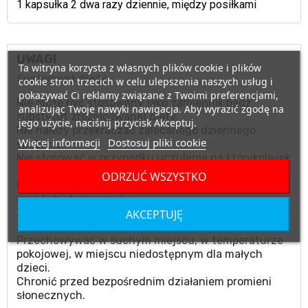
1 kapsułka 2 dwa razy dziennie, między posiłkami
UWAGI
Ta witryna korzysta z własnych plików cookie i plików
Suplement diety.
cookie stron trzecich w celu ulepszenia naszych usług i
pokazywać Ci reklamy związane z Twoimi preferencjami,
Nie może być stosowany jako zamiennik bądź
analizując Twoje nawyki nawigacja. Aby wyrazić zgodę na
substytut zróżnicowanej diety.
jego użycie, naciśnij przycisk Akceptuj.
Nie należy przekraczać zalecanego dziennego
Więcej informacji
Dostosuj pliki cookie
spożycia.
Nie stosować w przypadku uczulenia na którykolwiek
ze składników produktu.
ODRZUĆ WSZYSTKO
Produktu nie należy podawać matkom karmiącym
oraz kobietom w ciąży.
Zalecany jest zrównoważony sposób żywienia i
AKCEPTUJĘ
zdrowy tryb życia.
Przechowywać w suchym miejscu, w temperaturze
pokojowej, w miejscu niedostępnym dla małych
dzieci.
Chronić przed bezpośrednim działaniem promieni
słonecznych.