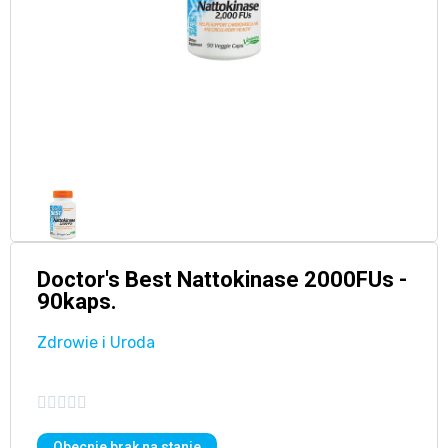
Doctor's Best Nattokinase 2000FUs -
90kaps.
Zdrowie i Uroda





Obecnie brak na stanie