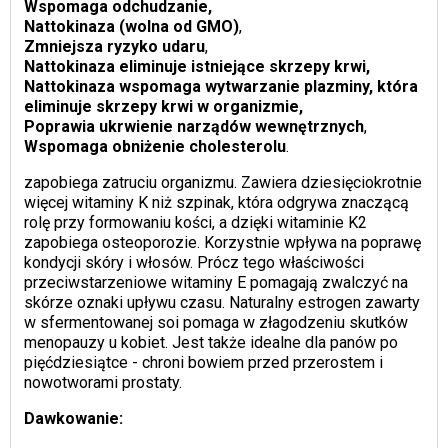
Wspomaga odchudzanie,
Nattokinaza (wolna od GMO)
,
Zmniejsza ryzyko udaru
,
Nattokinaza eliminuje istniejące skrzepy krwi,
Nattokinaza wspomaga wytwarzanie plazminy, która
eliminuje skrzepy krwi w organizmie,
Poprawia ukrwienie narządów wewnętrznych
,
Wspomaga obniżenie cholesterolu
.
zapobiega zatruciu organizmu. Zawiera dziesięciokrotnie
więcej witaminy K niż szpinak, która odgrywa znaczącą
rolę przy formowaniu kości, a dzięki witaminie K2
zapobiega osteoporozie. Korzystnie wpływa na poprawę
kondycji skóry i włosów. Prócz tego właściwości
przeciwstarzeniowe witaminy E pomagają zwalczyć na
skórze oznaki upływu czasu. Naturalny estrogen zawarty
w sfermentowanej soi pomaga w złagodzeniu skutków
menopauzy u kobiet. Jest także idealne dla panów po
pięćdziesiątce - chroni bowiem przed przerostem i
nowotworami prostaty.
Dawkowanie: