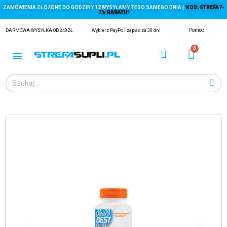
ZAMÓWIENIA ZŁOŻONE DO GODZINY 12 WYSYŁAMY TEGO SAMEGO DNIA |
KOD: STREFA7-
7% RABATU!
Pomoc
DARMOWA WYSYŁKA OD 249ZŁ
Wybierz PayPo i zapłać za 30 dni
ĄGACZE
EJ Z KRYLA)