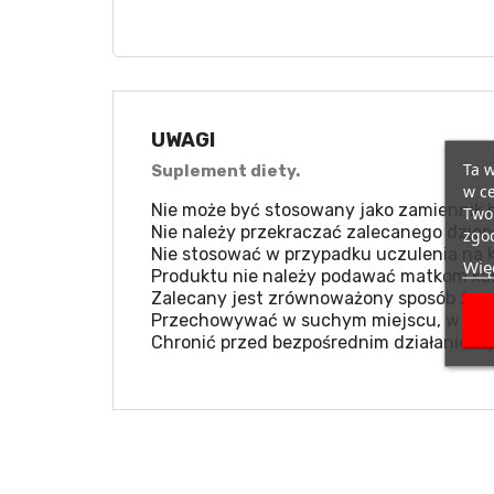
UWAGI
Ta w
Suplement diety.
w ce
Nie może być stosowany jako zamiennik b
Twoi
Nie należy przekraczać zalecanego dzien
zgod
Nie stosować w przypadku uczulenia na k
Więc
Produktu nie należy podawać matkom kar
Zalecany jest zrównoważony sposób żywie
Przechowywać w suchym miejscu, w temp
Chronić przed bezpośrednim działaniem 