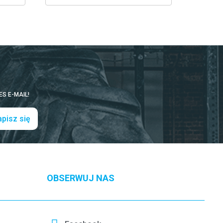
S E-MAIL!
pisz się
OBSERWUJ NAS