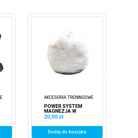
AKCESORIA TRENINGOWE
AKCESORIA TR
POWER SYSTEM
POWER SYS
MAGNEZJA W
MAGNEZJA 
KULCE CHALK BALL
PŁYNIE LIQU
20,90 zł
94,89 zł
35G
CHALK 500M
Dodaj do koszyka
Dodaj do k