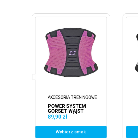
AKCESORIA TRENINGOWE
AKCESORIA 
POWER SYSTEM
POWER SY
GORSET WAIST
GORSET W
SHAPER RÓŻOWY
SHAPER S
89,90 zł
89,90 zł
PAS
Wybierz smak
Wybierz