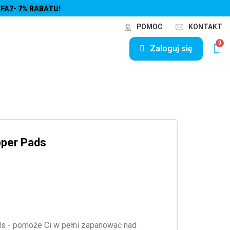
FA7- 7% RABATU!
POMOC
KONTAKT
Zaloguj się
pper Pads
s - pomoże Ci w pełni zapanować nad