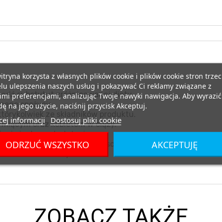
itryna korzysta z własnych plików cookie i plików cookie stron trzec
lu ulepszenia naszych usług i pokazywać Ci reklamy związane z
ądź substytut zróżnicowanej diety.
mi preferencjami, analizując Twoje nawyki nawigacja. Aby wyrazić
nego spożycia.
ę na jego użycie, naciśnij przycisk Akceptuj.
tórykolwiek ze składników produktu.
ej informacji
Dostosuj pliki cookie
miącym oraz kobietom w ciąży.
nia i zdrowy tryb życia.
ODRZUĆ WSZYSTKO
AKCEPTUJĘ
eraturze pokojowej, w miejscu niedostępnym dla małych d
promieni słonecznych.
ZOBACZ TAKŻE