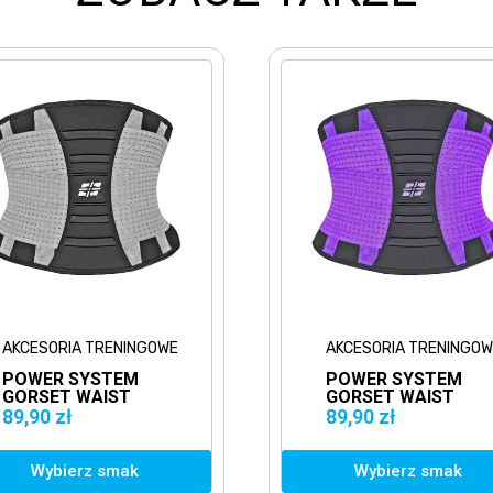
TRENINGOWE
AKCESORIA TRENINGOWE
STEM
POWER SYSTEM
AIST
GORSET WAIST
ZARY
SHAPER
89,90 zł
FIOLETOWY
 smak
Wybierz smak