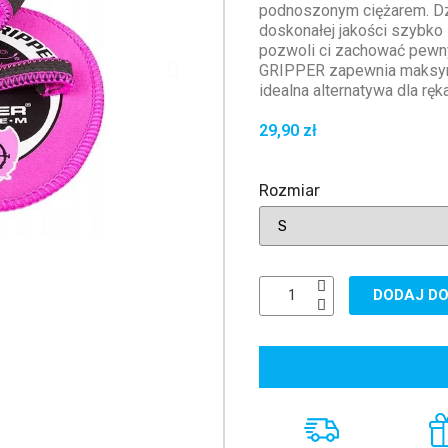
podnoszonym ciężarem. Dzię
doskonałej jakości szybko
pozwoli ci zachować pewny
GRIPPER zapewnia maksyma
idealna alternatywa dla rę
29,90 zł
Rozmiar
DODAJ DO