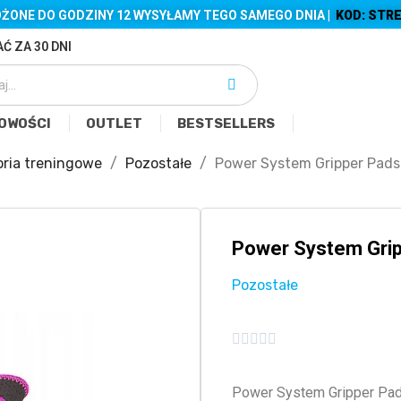
ŻONE DO GODZINY 12 WYSYŁAMY TEGO SAMEGO DNIA |
KOD: STRE
Ć ZA 30 DNI
OWOŚCI
OUTLET
BESTSELLERS
ria treningowe
Pozostałe
Power System Gripper Pads
Power System Gri
Pozostałe





Power System Gripper Pad