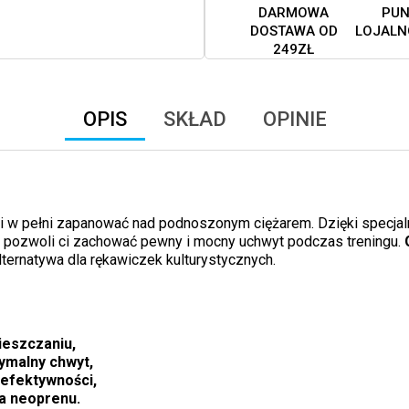
DARMOWA
PUN
DOSTAWA OD
LOJALN
249ZŁ
OPIS
SKŁAD
OPINIE
w pełni zapanować nad podnoszonym ciężarem. Dzięki specjalnej
r pozwoli ci zachować pewny i mocny uchwyt podczas treningu.
lternatywa dla rękawiczek kulturystycznych.
ieszczaniu,
ymalny chwyt,
 efektywności,
a neoprenu.