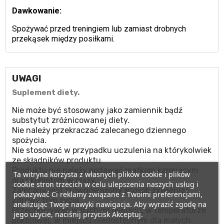
Dawkowanie:
Spożywać przed treningiem lub zamiast drobnych
przekąsek między posiłkami.
UWAGI
Suplement diety.
Nie może być stosowany jako zamiennik bądź
substytut zróżnicowanej diety.
Nie należy przekraczać zalecanego dziennego
spożycia.
Nie stosować w przypadku uczulenia na którykolwiek
ze składników produktu.
Produktu nie należy podawać matkom karmiącym
Ta witryna korzysta z własnych plików cookie i plików
oraz kobietom w ciąży.
cookie stron trzecich w celu ulepszenia naszych usług i
Zalecany jest zrównoważony sposób żywienia i
pokazywać Ci reklamy związane z Twoimi preferencjami,
zdrowy tryb życia.
analizując Twoje nawyki nawigacja. Aby wyrazić zgodę na
Przechowywać w suchym miejscu, w temperaturze
jego użycie, naciśnij przycisk Akceptuj.
pokojowej, w miejscu niedostępnym dla małych