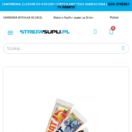
ZAMÓWIENIA ZŁOŻONE DO GODZINY 12 WYSYŁAMY TEGO SAMEGO DNIA |
KOD: STREFA7-
7% RABATU!
Pomoc
DARMOWA WYSYŁKA OD 249ZŁ
Wybierz PayPo i zapłać za 30 dni
ĄGACZE
EJ Z KRYLA)