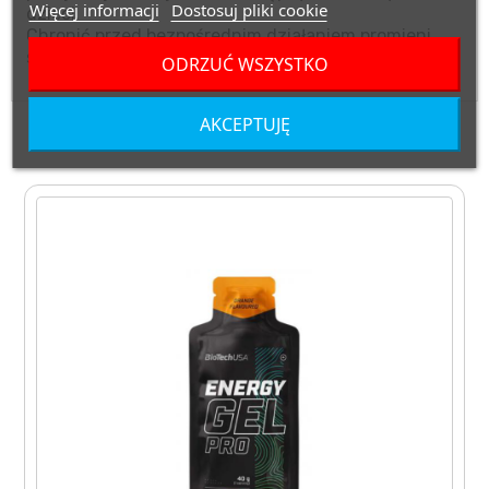
Więcej informacji
Dostosuj pliki cookie
dzieci.
Chronić przed bezpośrednim działaniem promieni
słonecznych.
ODRZUĆ WSZYSTKO
AKCEPTUJĘ
ZOBACZ TAKŻE