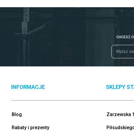
CHCESZ O
INFORMACJE
SKLEPY S
Blog
Zarzewska 1
Rabaty i prezenty
Piłsudskieg