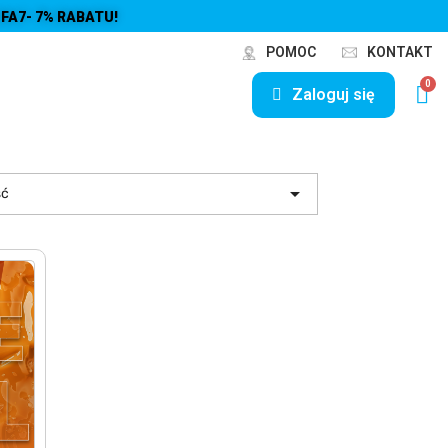
FA7- 7% RABATU!
POMOC
KONTAKT
Zaloguj się

ść