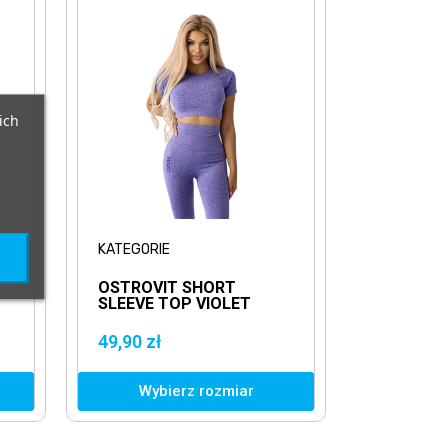
ich
KATEGORIE
OSTROVIT SHORT
SLEEVE TOP VIOLET
BEZSZWOWY FIOLETOWY
TOP Z KRÓTKIM
49,90 zł
RĘKAWEM
Wybierz rozmiar