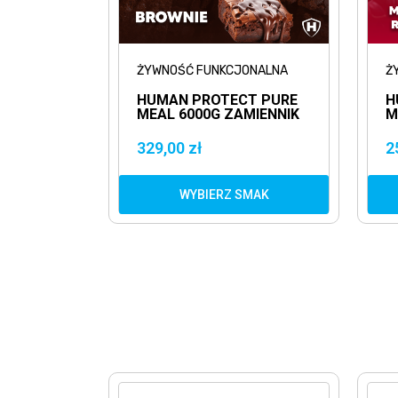
ŻYWNOŚĆ FUNKCJONALNA
Ż
HUMAN PROTECT PURE
H
MEAL 6000G ZAMIENNIK
M
POSIŁKU
P
329,00 zł
2
WYBIERZ SMAK