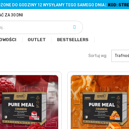
ŻONE DO GODZINY 12 WYSYŁAMY TEGO SAMEGO DNIA |
KOD: STRE
Ć ZA 30 DNI
OWOŚCI
OUTLET
BESTSELLERS
Sortuj wg:
Trafno