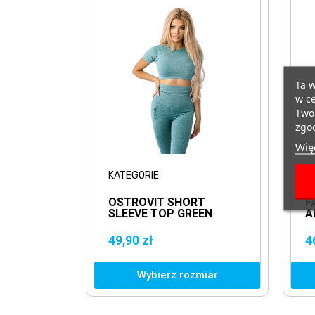
Ta w
w ce
Twoi
zgod
Więc
KATEGORIE
A
OSTROVIT SHORT
F
SLEEVE TOP GREEN
A
BEZSZWOWY ZIELONY
E
TOP Z KRÓTKIM
49,90 zł
4
RĘKAWEM
Wybierz rozmiar