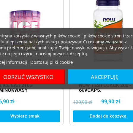
itryna korzysta z własnych plików cookie i plików cookie stron trzec
lu ulepszenia naszych usług i pokazywać Ci reklamy związane z
mi preferencjami, analizując Twoje nawyki nawigacja. Aby wyrazić
ę na jego użycie, naciśnij przycisk Akceptuj.
ej informacji
Dostosuj pliki cookie
MINOKWASY
KATEGORIE
ODRZUĆ WSZYSTKO
AKCEPTUJĘ
A ICE EAA 210G
NOW TESTOJACK 200 -
MINOKWASY
60VCAPS.
GZOGENNE
6,90 zł
99,90 zł
129,90 zł
Wybierz smak
Dodaj do koszyka