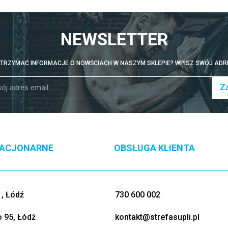
NEWSLETTER
TRZYMAĆ INFORMACJE O NOWŚCIACH W NASZYM SKLEPIE? WPISZ SWÓJ ADRE
Za
TACJONARNE
OBSŁUGA KLIENTA
, Łódź
730 600 002
o 95, Łódź
kontakt@strefasupli.pl