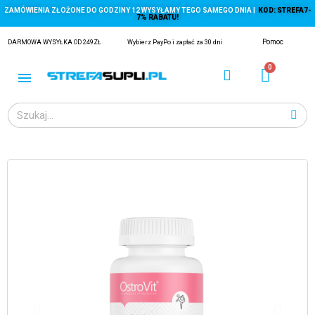
ZAMÓWIENIA ZŁOŻONE DO GODZINY 12 WYSYŁAMY TEGO SAMEGO DNIA |
KOD: STREFA7-
7% RABATU!
Pomoc
DARMOWA WYSYŁKA OD 249ZŁ
Wybierz PayPo i zapłać za 30 dni
ĄGACZE
EJ Z KRYLA)