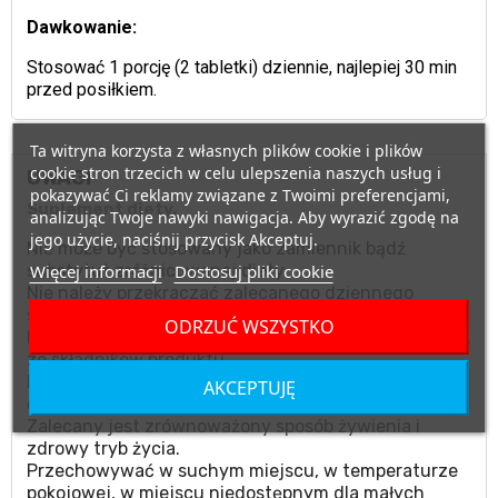
Dawkowanie:
Stosować 1 porcję (2 tabletki) dziennie, najlepiej 30 min
przed posiłkiem.
Ta witryna korzysta z własnych plików cookie i plików
cookie stron trzecich w celu ulepszenia naszych usług i
UWAGI
pokazywać Ci reklamy związane z Twoimi preferencjami,
Suplement diety.
analizując Twoje nawyki nawigacja. Aby wyrazić zgodę na
jego użycie, naciśnij przycisk Akceptuj.
Nie może być stosowany jako zamiennik bądź
Więcej informacji
Dostosuj pliki cookie
substytut zróżnicowanej diety.
Nie należy przekraczać zalecanego dziennego
spożycia.
ODRZUĆ WSZYSTKO
Nie stosować w przypadku uczulenia na którykolwiek
ze składników produktu.
Produktu nie należy podawać matkom karmiącym
AKCEPTUJĘ
oraz kobietom w ciąży.
Zalecany jest zrównoważony sposób żywienia i
zdrowy tryb życia.
Przechowywać w suchym miejscu, w temperaturze
pokojowej, w miejscu niedostępnym dla małych