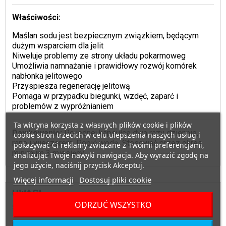
Właściwości:
Maślan sodu jest bezpiecznym związkiem, będącym
dużym wsparciem dla jelit
Niweluje problemy ze strony układu pokarmoweg
Umożliwia namnażanie i prawidłowy rozwój komórek
nabłonka jelitowego
Przyspiesza regenerację jelitową
Pomaga w przypadku biegunki, wzdęć, zaparć i
problemów z wypróżnianiem
Ta witryna korzysta z własnych plików cookie i plików
Dawkowanie:
Po jednej kapsułce dwa razy dziennie,
cookie stron trzecich w celu ulepszenia naszych usług i
rano i wieczorem. Popić wodą. Stosować przez okres
pokazywać Ci reklamy związane z Twoimi preferencjami,
minimum 3 miesięcy.
analizując Twoje nawyki nawigacja. Aby wyrazić zgodę na
jego użycie, naciśnij przycisk Akceptuj.
Więcej informacji
Dostosuj pliki cookie
UWAGI
ODRZUĆ WSZYSTKO
Suplement diety.
Nie może być stosowany jako zamiennik bądź