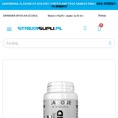
ZAMÓWIENIA ZŁOŻONE DO GODZINY 12 WYSYŁAMY TEGO SAMEGO DNIA |
KOD: STREFA7-
7% RABATU!
Pomoc
DARMOWA WYSYŁKA OD 249ZŁ
Wybierz PayPo i zapłać za 30 dni
ĄGACZE
EJ Z KRYLA)