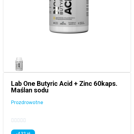
Lab One Butyric Acid + Zinc 60kaps.
Maślan sodu
Prozdrowotne





-4,32 zł