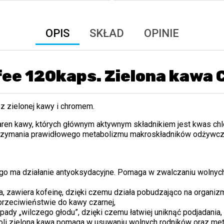
OPIS
SKŁAD
OPINIE
fee 120kaps. Zielona kawa
z zielonej kawy i chromem.
aren kawy, których głównym aktywnym składnikiem jest kwas chlo
 utrzymania prawidłowego metabolizmu makroskładników odżywc
o ma działanie antyoksydacyjne. Pomaga w zwalczaniu wolnych
a, zawiera kofeinę, dzięki czemu działa pobudzająco na organizm
przeciwieństwie do kawy czarnej,
dy „wilczego głodu”, dzięki czemu łatwiej uniknąć podjadania,
oli zielona kawa pomaga w usuwaniu wolnych rodników oraz meta