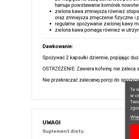
hamuje powstawanie komórek nowotw
zielona kawa zmniejsza również stop
oraz zmniejsza zmęczenie fizyczne i 
regularne spożywanie zielonej kawy mo
zielona kawa pomaga również w utrzy
Dawkowanie:
Spożywać 2 kapsułki dziennie, popijając du
OSTRZEŻENIE: Zawiera kofeinę; nie zaleca si
Nie przekraczać zalecanej porcji do spożyci
Ta w
w ce
Twoi
zgod
Więc
UWAGI
Suplement diety.