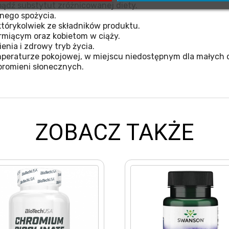
ądź substytut zróżnicowanej diety.
nego spożycia.
tórykolwiek ze składników produktu.
miącym oraz kobietom w ciąży.
nia i zdrowy tryb życia.
eraturze pokojowej, w miejscu niedostępnym dla małych d
promieni słonecznych.
ZOBACZ TAKŻE