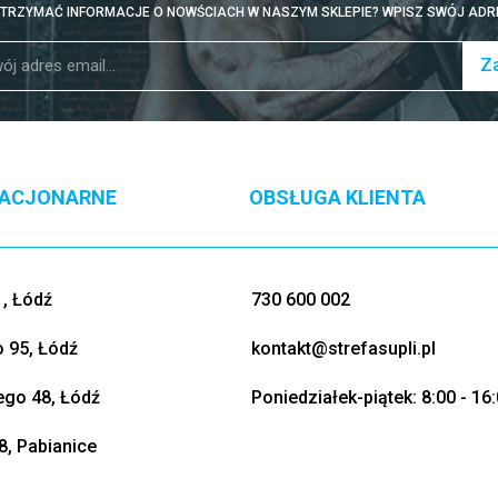
TRZYMAĆ INFORMACJE O NOWŚCIACH W NASZYM SKLEPIE? WPISZ SWÓJ ADRE
Za
TACJONARNE
OBSŁUGA KLIENTA
, Łódź
730 600 002
o 95, Łódź
kontakt@strefasupli.pl
go 48, Łódź
Poniedziałek-piątek: 8:00 - 16
8, Pabianice