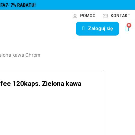
FA7- 7% RABATU!
POMOC
KONTAKT
Zaloguj się
ielona kawa Chrom
fee 120kaps. Zielona kawa