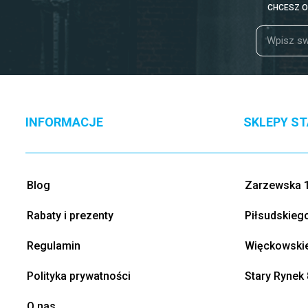
CHCESZ O
INFORMACJE
SKLEPY S
Blog
Zarzewska 1
Rabaty i prezenty
Piłsudskieg
Regulamin
Więckowskie
Polityka prywatności
Stary Rynek 
O nas