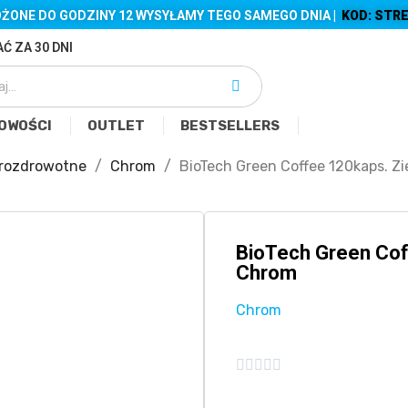
ŻONE DO GODZINY 12 WYSYŁAMY TEGO SAMEGO DNIA |
KOD: STRE
Ć ZA 30 DNI
OWOŚCI
OUTLET
BESTSELLERS
rozdrowotne
Chrom
BioTech Green Coffee 120kaps. Z
BioTech Green Cof
Chrom
Chrom




