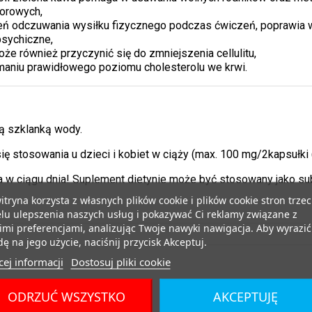
orowych,
ień odczuwania wysiłku fizycznego podczas ćwiczeń, poprawia 
psychiczne,
że również przyczynić się do zmniejszenia cellulitu,
maniu prawidłowego poziomu cholesterolu we krwi.
żą szklanką wody.
ę stosowania u dzieci i kobiet w ciąży (max. 100 mg/2kapsułki (
a w ciągu dnia! Suplement dietynie może być stosowany jako sub
itryna korzysta z własnych plików cookie i plików cookie stron trzec
lu ulepszenia naszych usług i pokazywać Ci reklamy związane z
mi preferencjami, analizując Twoje nawyki nawigacja. Aby wyrazić
ę na jego użycie, naciśnij przycisk Akceptuj.
ej informacji
Dostosuj pliki cookie
ODRZUĆ WSZYSTKO
AKCEPTUJĘ