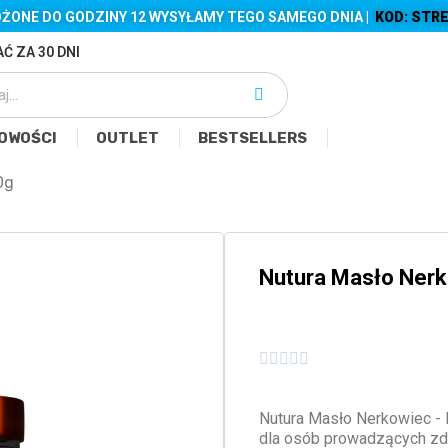
ŻONE DO GODZINY 12 WYSYŁAMY TEGO SAMEGO DNIA |
KOD: STRE
Ć ZA 30 DNI
OWOŚCI
OUTLET
BESTSELLERS
0g
Nutura Masło Ner





Nutura Masło Nerkowiec -
dla osób prowadzących zdro