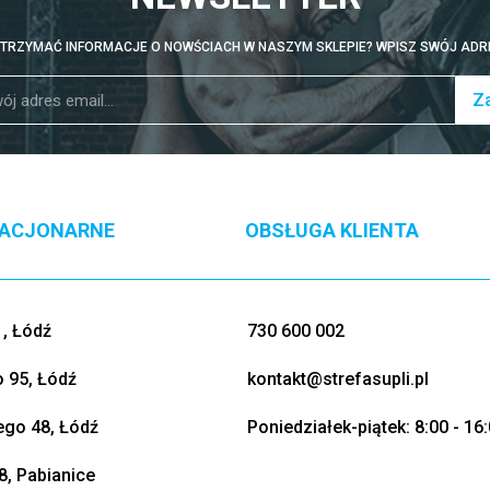
TRZYMAĆ INFORMACJE O NOWŚCIACH W NASZYM SKLEPIE? WPISZ SWÓJ ADRE
Za
TACJONARNE
OBSŁUGA KLIENTA
, Łódź
730 600 002
o 95, Łódź
kontakt@strefasupli.pl
go 48, Łódź
Poniedziałek-piątek: 8:00 - 16
8, Pabianice