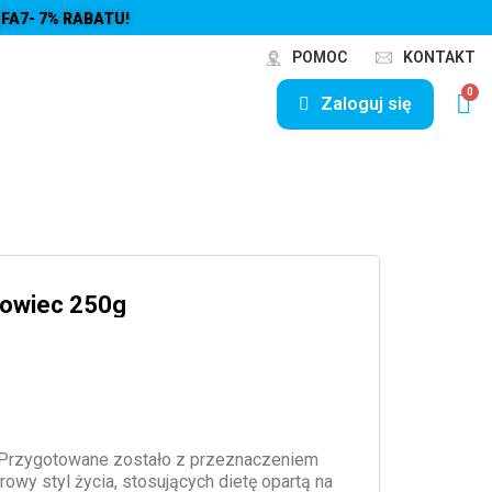
FA7- 7% RABATU!
POMOC
KONTAKT
Zaloguj się
kowiec 250g
 Przygotowane zostało z przeznaczeniem
wy styl życia, stosujących dietę opartą na