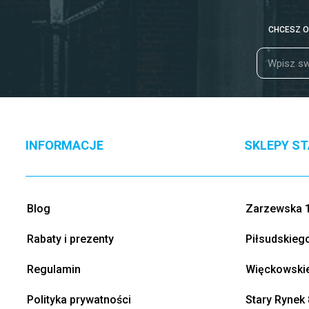
CHCESZ O
INFORMACJE
SKLEPY S
Blog
Zarzewska 1
Rabaty i prezenty
Piłsudskieg
Regulamin
Więckowskie
Polityka prywatności
Stary Rynek 