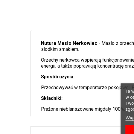
Nutura Masło Nerkowiec
- Masło z orzec
słodkim smakiem.
Orzechy nerkowca wspierają funkcjonowanie 
energii, a także poprawiają koncentrację o
Sposób użycia:
Przechowywać w temperaturze pokojowej. P
Ta w
w ce
Składniki:
Twoi
zgod
Prażone nieblanszowane migdały 100%. Moż
Więc