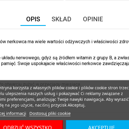
OPIS
SKŁAD
OPINIE
hów nerkowca ma wiele wartości odżywczych i właściwości zdrow
układu nerwowego, gdyż są źródłem witamin z grupy B, a zwłasz
raz pamięć. Swoje uspokajacie właściwości nerkowce zawdzięczaj
o otwarciu zużyć w przeciągu miesiąca.
itryna korzysta z własnych plików cookie i plików cookie stron trzec
lu ulepszenia naszych usług i pokazywać Ci reklamy związane z
mi preferencjami, analizując Twoje nawyki nawigacja. Aby wyrazić
ę na jego użycie, naciśnij przycisk Akceptuj.
e zawierać inne orzechy.
ej informacji
Dostosuj pliki cookie
ODRZUĆ WSZYSTKO
AKCEPTUJĘ