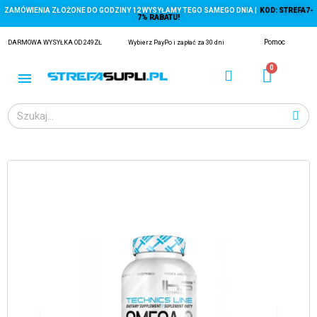
ZAMÓWIENIA ZŁOŻONE DO GODZINY 12 WYSYŁAMY TEGO SAMEGO DNIA |
KOD: STREFA7-
7% RABATU!
Pomoc
DARMOWA WYSYŁKA OD 249ZŁ
Wybierz PayPo i zapłać za 30 dni
ĄGACZE
EJ Z KRYLA)