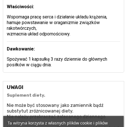
Właściwości:
Wspomaga pracę serca i działanie układu krążenia,
hamuje powstawanie w oraganizmie związków
rakotwórczych,
wzmacnia układ odpornościowy.
Dawkowanie:
Spożywać 1 kapsułkę 3 razy dziennie do głównych
posiłków w ciągu dnia.
UWAGI
Suplement diety.
Nie może być stosowany jako zamiennik bądź
substytut zróżnicowanej diety.
Nie należy przekraczać zalecanego dziennego
spożycia.
Ta witryna korzysta z własnych plików cookie i plików