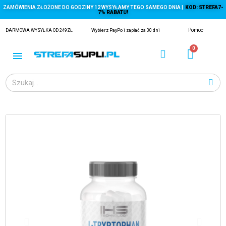
ZAMÓWIENIA ZŁOŻONE DO GODZINY 12 WYSYŁAMY TEGO SAMEGO DNIA |
KOD: STREFA7-
7% RABATU!
Pomoc
DARMOWA WYSYŁKA OD 249ZŁ
Wybierz PayPo i zapłać za 30 dni
ĄGACZE
EJ Z KRYLA)