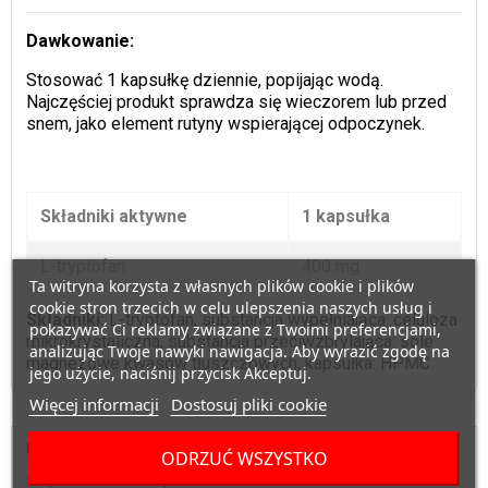
Dawkowanie:
Stosować 1 kapsułkę dziennie, popijając wodą.
Najczęściej produkt sprawdza się wieczorem lub przed
snem, jako element rutyny wspierającej odpoczynek.
Składniki aktywne
1 kapsułka
L-tryptofan
400 mg
Ta witryna korzysta z własnych plików cookie i plików
cookie stron trzecich w celu ulepszenia naszych usług i
Składniki:
L-tryptofan, substancja wypełniająca: celuloza
pokazywać Ci reklamy związane z Twoimi preferencjami,
mikrokrystaliczna, substancja przeciwzbrylająca: sole
analizując Twoje nawyki nawigacja. Aby wyrazić zgodę na
magnezowe kwasów tłuszczowych, kapsułka: HPMC.
jego użycie, naciśnij przycisk Akceptuj.
Więcej informacji
Dostosuj pliki cookie
UWAGI
ODRZUĆ WSZYSTKO
Suplement diety.