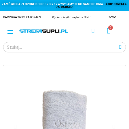
ZAMÓWIENIA ZŁOŻONE DO GODZINY 12 WYSYŁAMY TEGO SAMEGO DNIA |
KOD: STREFA7-
7% RABATU!
Pomoc
DARMOWA WYSYŁKA OD 249ZŁ
Wybierz PayPo i zapłać za 30 dni
ĄGACZE
EJ Z KRYLA)