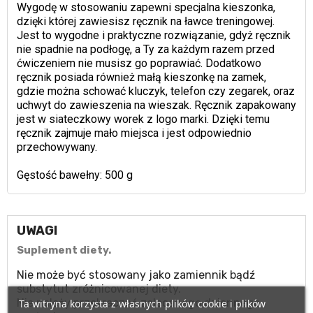
Wygodę w stosowaniu zapewni specjalna kieszonka,
dzięki której zawiesisz ręcznik na ławce treningowej.
Jest to wygodne i praktyczne rozwiązanie, gdyż ręcznik
nie spadnie na podłogę, a Ty za każdym razem przed
ćwiczeniem nie musisz go poprawiać. Dodatkowo
ręcznik posiada również małą kieszonkę na zamek,
gdzie można schować kluczyk, telefon czy zegarek, oraz
uchwyt do zawieszenia na wieszak. Ręcznik zapakowany
jest w siateczkowy worek z logo marki. Dzięki temu
ręcznik zajmuje mało miejsca i jest odpowiednio
przechowywany.
Gęstość bawełny: 500 g
UWAGI
Suplement diety.
Nie może być stosowany jako zamiennik bądź
substytut zróżnicowanej diety.
Nie należy przekraczać zalecanego dziennego
Ta witryna korzysta z własnych plików cookie i plików