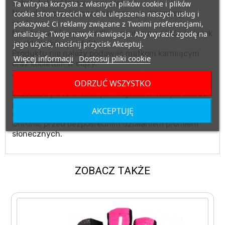
substytut zróżnicowanej diety.
Ta witryna korzysta z własnych plików cookie i plików
Nie należy przekraczać zalecanego dziennego
cookie stron trzecich w celu ulepszenia naszych usług i
spożycia.
pokazywać Ci reklamy związane z Twoimi preferencjami,
Nie stosować w przypadku uczulenia na którykolwiek
analizując Twoje nawyki nawigacja. Aby wyrazić zgodę na
ze składników produktu.
jego użycie, naciśnij przycisk Akceptuj.
Produktu nie należy podawać matkom karmiącym
Więcej informacji
Dostosuj pliki cookie
oraz kobietom w ciąży.
Zalecany jest zrównoważony sposób żywienia i
ODRZUĆ WSZYSTKO
zdrowy tryb życia.
Przechowywać w suchym miejscu, w temperaturze
pokojowej, w miejscu niedostępnym dla małych
AKCEPTUJĘ
dzieci.
Chronić przed bezpośrednim działaniem promieni
słonecznych.
ZOBACZ TAKŻE