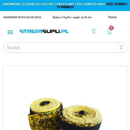
ZAMÓWIENIA ZŁOŻONE DO GODZINY 12 WYSYŁAMY TEGO SAMEGO DNIA |
KOD: STREFA7-
7% RABATU!
Pomoc
DARMOWA WYSYŁKA OD 249ZŁ
Wybierz PayPo i zapłać za 30 dni
ĄGACZE
EJ Z KRYLA)