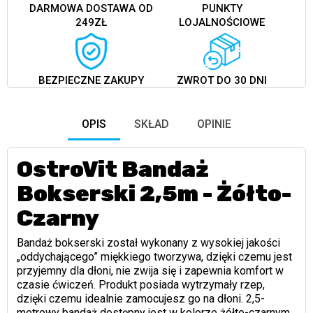
DARMOWA DOSTAWA OD
PUNKTY
249ZŁ
LOJALNOŚCIOWE
BEZPIECZNE ZAKUPY
ZWROT DO 30 DNI
OPIS
SKŁAD
OPINIE
OstroVit Bandaż
Bokserski 2,5m - Żółto-
Czarny
Bandaż bokserski został wykonany z wysokiej jakości
„oddychającego” miękkiego tworzywa, dzięki czemu jest
przyjemny dla dłoni, nie zwija się i zapewnia komfort w
czasie ćwiczeń. Produkt posiada wytrzymały rzep,
dzięki czemu idealnie zamocujesz go na dłoni. 2,5-
metrowy bandaż dostępny jest w kolorze żółto-czarnym,