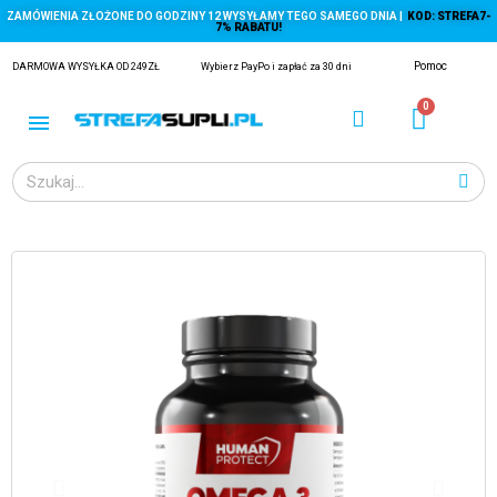
ZAMÓWIENIA ZŁOŻONE DO GODZINY 12 WYSYŁAMY TEGO SAMEGO DNIA |
KOD: STREFA7-
7% RABATU!
Pomoc
DARMOWA WYSYŁKA OD 249ZŁ
Wybierz PayPo i zapłać za 30 dni
ĄGACZE
EJ Z KRYLA)