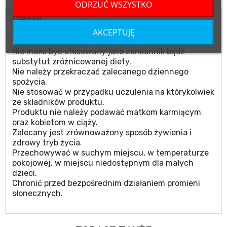
ODRZUĆ WSZYSTKO
UWAGI
AKCEPTUJĘ
Suplement diety.
Nie może być stosowany jako zamiennik bądź
substytut zróżnicowanej diety.
Nie należy przekraczać zalecanego dziennego
spożycia.
Nie stosować w przypadku uczulenia na którykolwiek
ze składników produktu.
Produktu nie należy podawać matkom karmiącym
oraz kobietom w ciąży.
Zalecany jest zrównoważony sposób żywienia i
zdrowy tryb życia.
Przechowywać w suchym miejscu, w temperaturze
pokojowej, w miejscu niedostępnym dla małych
dzieci.
Chronić przed bezpośrednim działaniem promieni
słonecznych.