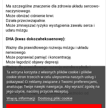
Ma szczególne znaczenie dla zdrowia układu sercowo-
naczyniowego.
Może obniżać ciśnienie krwi.
Działa przeciwzapalnie.
Może zmniejszać ryzyko wystąpienia zawału serca i
udaru mózgu.
DHA (kwas dokozaheksaenowy):
Ważny dla prawidłowego rozwoju mózgu i układu
nerwowego.
Może poprawiać pamięć i koncentrację.
Może łagodzić objawy depresji.
Ważny dla prawidłowego rozwoju wzroku u płodu i
niemowlęcia.
Ta witryna korzysta z własnych plików cookie i plików
cookie stron trzecich w celu ulepszenia naszych usług i
pokazywać Ci reklamy związane z Twoimi preferencjami,
Dawkowanie:
analizując Twoje nawyki nawigacja. Aby wyrazić zgodę na
jego użycie, naciśnij przycisk Akceptuj.
Spożywać 1-3 kapsułki dziennie w zależności od
potrzeb.
Więcej informacji
Dostosuj pliki cookie