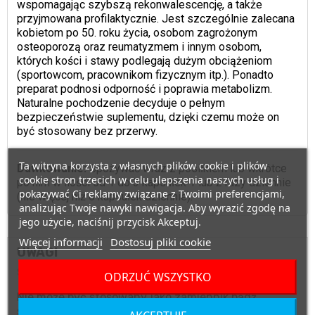
wspomagając szybszą rekonwalescencję, a także
przyjmowana profilaktycznie. Jest szczególnie zalecana
kobietom po 50. roku życia, osobom zagrożonym
osteoporozą oraz reumatyzmem i innym osobom,
których kości i stawy podlegają dużym obciążeniom
(sportowcom, pracownikom fizycznym itp.). Ponadto
preparat podnosi odporność i poprawia metabolizm.
Naturalne pochodzenie decyduje o pełnym
bezpieczeństwie suplementu, dzięki czemu może on
być stosowany bez przerwy.
Ta witryna korzysta z własnych plików cookie i plików
Dawkowanie:
Spożywać wraz z posiłkiem lub wkrótce
cookie stron trzecich w celu ulepszenia naszych usług i
po nim w ilości od 1 do 3 kapsułek 1 lub 2 razy dziennie
pokazywać Ci reklamy związane z Twoimi preferencjami,
(nie więcej niż 6 kapsułek dziennie).
analizując Twoje nawyki nawigacja. Aby wyrazić zgodę na
jego użycie, naciśnij przycisk Akceptuj.
Więcej informacji
Dostosuj pliki cookie
UWAGI
Suplement diety.
ODRZUĆ WSZYSTKO
Nie może być stosowany jako zamiennik bądź
substytut zróżnicowanej diety.