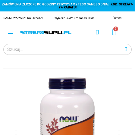
ZAMÓWIENIA ZŁOŻONE DO GODZINY 12 WYSYŁAMY TEGO SAMEGO DNIA |
KOD: STREFA7-
7% RABATU!
Pomoc
DARMOWA WYSYŁKA OD 249ZŁ
Wybierz PayPo i zapłać za 30 dni
ĄGACZE
EJ Z KRYLA)