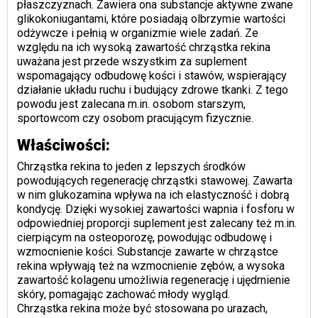
płaszczyznach. Zawiera ona substancje aktywne zwane
glikokoniugantami, które posiadają olbrzymie wartości
odżywcze i pełnią w organizmie wiele zadań. Ze
względu na ich wysoką zawartość chrząstka rekina
uważana jest przede wszystkim za suplement
wspomagający odbudowę kości i stawów, wspierający
działanie układu ruchu i budujący zdrowe tkanki. Z tego
powodu jest zalecana m.in. osobom starszym,
sportowcom czy osobom pracującym fizycznie.
Właściwości:
Chrząstka rekina to jeden z lepszych środków
powodujących regenerację chrząstki stawowej. Zawarta
w nim glukozamina wpływa na ich elastyczność i dobrą
kondycję. Dzięki wysokiej zawartości wapnia i fosforu w
odpowiedniej proporcji suplement jest zalecany też m.in.
cierpiącym na osteoporozę, powodując odbudowę i
wzmocnienie kości. Substancje zawarte w chrząstce
rekina wpływają też na wzmocnienie zębów, a wysoka
zawartość kolagenu umożliwia regenerację i ujędrnienie
skóry, pomagając zachować młody wygląd.
Chrząstka rekina może być stosowana po urazach,