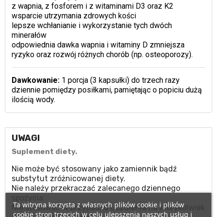
z wapnia, z fosforem i z witaminami D3 oraz K2
wsparcie utrzymania zdrowych kości
lepsze wchłanianie i wykorzystanie tych dwóch
minerałów
odpowiednia dawka wapnia i witaminy D zmniejsza
ryzyko oraz rozwój różnych chorób (np. osteoporozy).
Dawkowanie:
1 porcja (3 kapsułki) do trzech razy
dziennie pomiędzy posiłkami, pamiętając o popiciu dużą
ilością wody.
UWAGI
Suplement diety.
Nie może być stosowany jako zamiennik bądź
substytut zróżnicowanej diety.
Nie należy przekraczać zalecanego dziennego
spożycia.
Ta witryna korzysta z własnych plików cookie i plików
Nie stosować w przypadku uczulenia na którykolwiek
cookie stron trzecich w celu ulepszenia naszych usług i