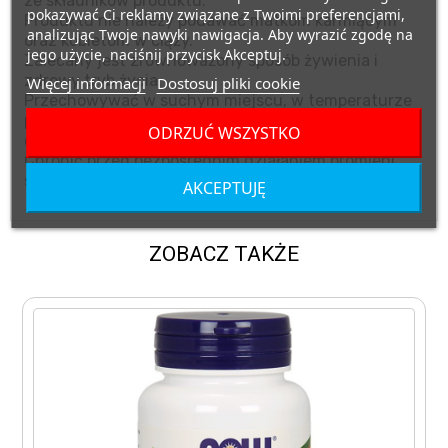
ze składników produktu.
pokazywać Ci reklamy związane z Twoimi preferencjami,
Produktu nie należy podawać matkom karmiącym
analizując Twoje nawyki nawigacja. Aby wyrazić zgodę na
oraz kobietom w ciąży.
jego użycie, naciśnij przycisk Akceptuj.
Zalecany jest zrównoważony sposób żywienia i
zdrowy tryb życia.
Więcej informacji
Dostosuj pliki cookie
Przechowywać w suchym miejscu, w temperaturze
pokojowej, w miejscu niedostępnym dla małych
ODRZUĆ WSZYSTKO
dzieci.
Chronić przed bezpośrednim działaniem promieni
słonecznych.
AKCEPTUJĘ
ZOBACZ TAKŻE