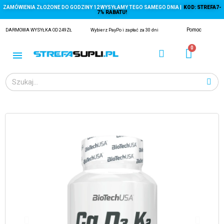
ZAMÓWIENIA ZŁOŻONE DO GODZINY 12 WYSYŁAMY TEGO SAMEGO DNIA |
KOD: STREFA7-
7% RABATU!
Pomoc
DARMOWA WYSYŁKA OD 249ZŁ
Wybierz PayPo i zapłać za 30 dni
ĄGACZE
EJ Z KRYLA)