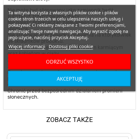
Nie może być stosowany jako zamiennik bądź
Ta witryna korzysta z własnych plików cookie i plików
substytut zróżnicowanej diety.
cookie stron trzecich w celu ulepszenia naszych usług i
Nie należy przekraczać zalecanego dziennego
pokazywać Ci reklamy związane z Twoimi preferencjami,
spożycia.
analizując Twoje nawyki nawigacja. Aby wyrazić zgodę na
Nie stosować w przypadku uczulenia na którykolwiek
jego użycie, naciśnij przycisk Akceptuj.
ze składników produktu.
Więcej informacji
Dostosuj pliki cookie
Produktu nie należy podawać matkom karmiącym
oraz kobietom w ciąży.
Zalecany jest zrównoważony sposób żywienia i
ODRZUĆ WSZYSTKO
zdrowy tryb życia.
Przechowywać w suchym miejscu, w temperaturze
AKCEPTUJĘ
pokojowej, w miejscu niedostępnym dla małych
dzieci.
Chronić przed bezpośrednim działaniem promieni
słonecznych.
ZOBACZ TAKŻE