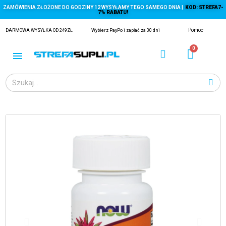
ZAMÓWIENIA ZŁOŻONE DO GODZINY 12 WYSYŁAMY TEGO SAMEGO DNIA |
KOD: STREFA7-
7% RABATU!
Pomoc
DARMOWA WYSYŁKA OD 249ZŁ
Wybierz PayPo i zapłać za 30 dni
ĄGACZE
EJ Z KRYLA)