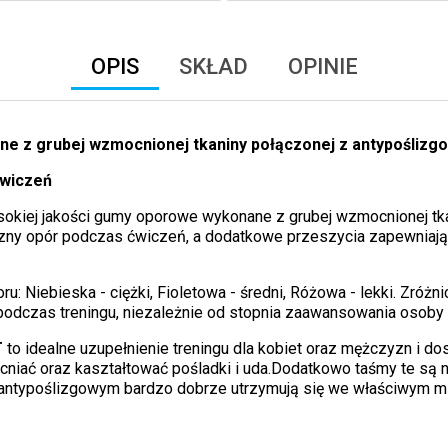
OPIS
SKŁAD
OPINIE
ne z grubej wzmocnionej tkaniny połączonej z antypośliz
ćwiczeń
sokiej jakości gumy oporowe wykonane z grubej wzmocnionej tk
ny opór podczas ćwiczeń, a dodatkowe przeszycia zapewniają t
oru: Niebieska - ciężki, Fioletowa - średni, Różowa - lekki. Zr
odczas treningu, niezależnie od stopnia zaawansowania osoby 
T
to idealne uzupełnienie treningu dla kobiet oraz mężczyzn i do
cniać oraz kaształtować pośladki i uda.Dodatkowo taśmy te są 
antypoślizgowym bardzo dobrze utrzymują się we właściwym mi