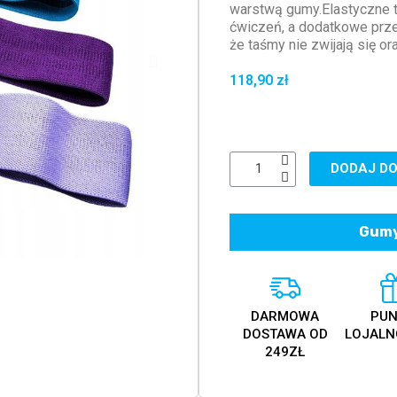
warstwą gumy.Elastyczne 
ćwiczeń, a dodatkowe prze
że taśmy nie zwijają się or
118,90 zł
DODAJ DO
Gumy
DARMOWA
PUN
DOSTAWA OD
LOJALN
249ZŁ