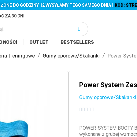
ŻONE DO GODZINY 12 WYSYŁAMY TEGO SAMEGO DNIA |
KOD: STRE
Ć ZA 30 DNI
OWOŚCI
OUTLET
BESTSELLERS
ria treningowe
Gumy oporowe/Skakanki
Power Syst
Power System Ze
Gumy oporowe/Skakanki





POWER-SYSTEM BOOTY BAN
wykonane z grubej wzmocni