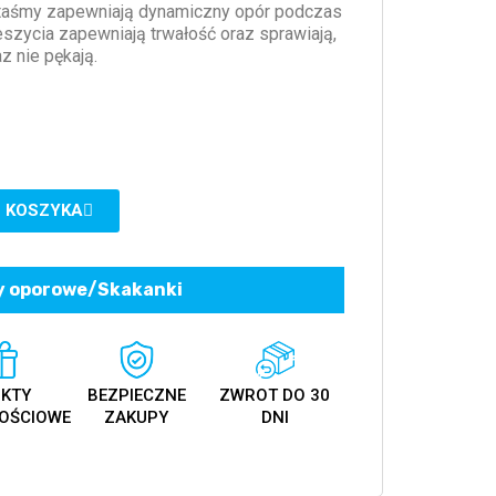
taśmy zapewniają dynamiczny opór podczas
szycia zapewniają trwałość oraz sprawiają,
az nie pękają.
 KOSZYKA
 oporowe/Skakanki
KTY
BEZPIECZNE
ZWROT DO 30
OŚCIOWE
ZAKUPY
DNI