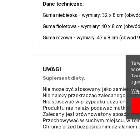
Dane techniczne:
Guma niebieska - wymiary: 32 x 8 cm (obwó
Guma fioletowa - wymiary: 40 x 8 cm (obwó
Guma różowa - wymiary: 47 x 8 cm (obwód 9
Ta w
w ce
UWAGI
Twoi
Suplement diety.
zgod
Nie może być stosowany jako zamiennik b
Więc
Nie należy przekraczać zalecanego dzien
Nie stosować w przypadku uczulenia na k
Produktu nie należy podawać matkom kar
Zalecany jest zrównoważony sposób żywie
Przechowywać w suchym miejscu, w temp
Chronić przed bezpośrednim działaniem 