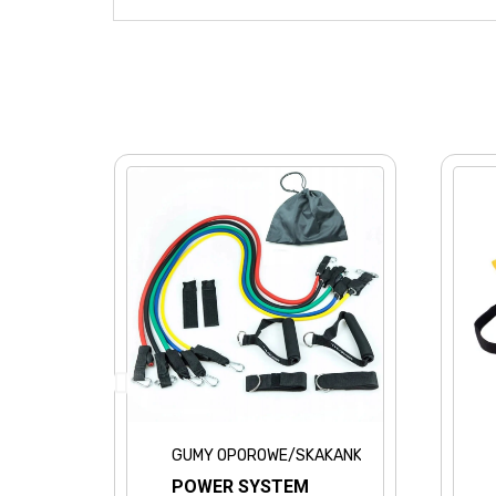
NKI
GUMY OPOROWE/SKAKANKI
A
POWER SYSTEM
6