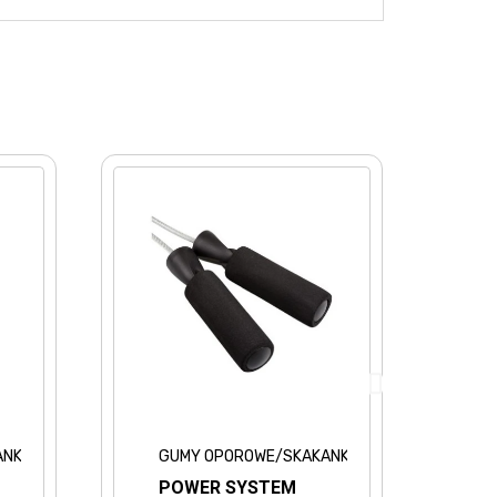
I
GUMY OPOROWE/SKAKANKI
GUM
POWER SYSTEM
PO