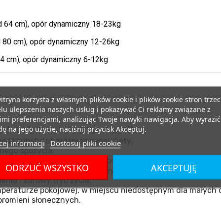
d 64 cm), opór dynamiczny 18-23kg
d 80 cm), opór dynamiczny 12-26kg
4 cm), opór dynamiczny 6-12kg
itryna korzysta z własnych plików cookie i plików cookie stron trzec
lu ulepszenia naszych usług i pokazywać Ci reklamy związane z
mi preferencjami, analizując Twoje nawyki nawigacja. Aby wyrazić
ę na jego użycie, naciśnij przycisk Akceptuj.
ądź substytut zróżnicowanej diety.
ej informacji
Dostosuj pliki cookie
nego spożycia.
tórykolwiek ze składników produktu.
ODRZUĆ WSZYSTKO
AKCEPTUJĘ
miącym oraz kobietom w ciąży.
nia i zdrowy tryb życia.
eraturze pokojowej, w miejscu niedostępnym dla małych d
promieni słonecznych.