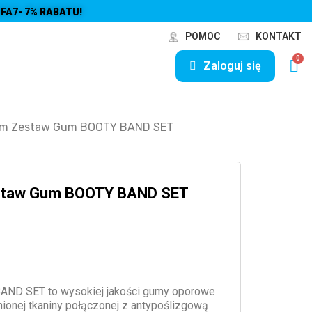
FA7- 7% RABATU!
POMOC
KONTAKT
Zaloguj się
em Zestaw Gum BOOTY BAND SET
staw Gum BOOTY BAND SET
D SET to wysokiej jakości gumy oporowe
onej tkaniny połączonej z antypoślizgową