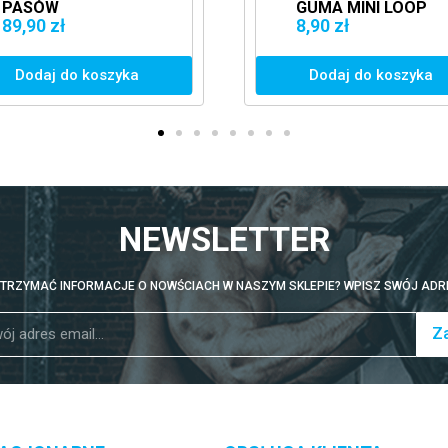
ASÓW
GUMA MINI LOOP
RENINGOWYCH P3
BAND - LEVEL 1
9,90 zł
8,90 zł
32 ŻÓŁTE
Dodaj do koszyka
Dodaj do koszyka
NEWSLETTER
TRZYMAĆ INFORMACJE O NOWŚCIACH W NASZYM SKLEPIE? WPISZ SWÓJ ADRE
Za